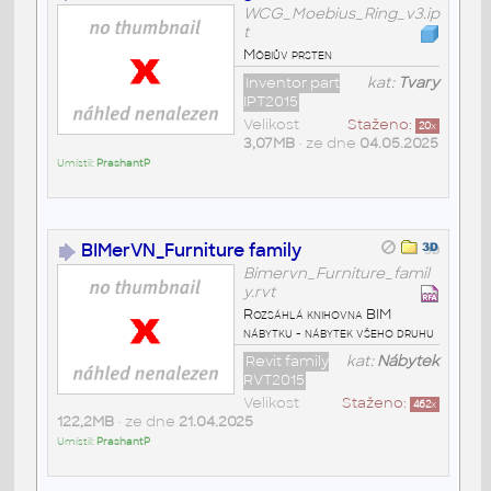
WCG_Moebius_Ring_v3.ip
t
Möbiův prsten
Inventor part
kat:
Tvary
IPT2015
Velikost
Staženo:
20
x
3,07MB
• ze dne
04.05.2025
Umístil:
PrashantP
BIMerVN_Furniture family
Bimervn_Furniture_famil
y.rvt
Rozsáhlá knihovna BIM
nábytku - nábytek všeho druhu
Revit family
kat:
Nábytek
RVT2015
Velikost
Staženo:
462
x
122,2MB
• ze dne
21.04.2025
Umístil:
PrashantP