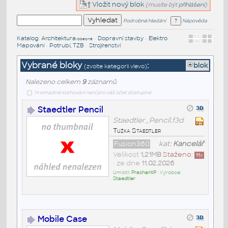
Vložit nový blok
(musíte být
přihlášeni
)
Podrobné hledání
Nápověda
Katalog
:
Architektura
•
Dopravní stavby
•
Elektro
•
/obecné
Mapování
•
Potrubí, TZB
•
Strojírenství
Vybrané bloky
:
blok
(zvolte kategorii vlevo)
Nalezeno celkem
9
záznamů
hromadné stahování není pro váš účet dostupné
Staedtler Pencil
Staedtler_Pencil.f3d
Tužka Staedtler
Fusion360
kat:
Kancelář
Velikost
1,21MB
Staženo:
11
x
• ze dne
11.02.2026
Umístil:
PrashantP
• Výrobce:
Staedtler
Mobile Case