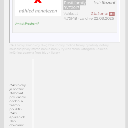
Revit family
kat:
Sezení
RVT2017
Velikost
Staženo:
15
x
4,76MB
• ze dne
22.03.2025
Umístil:
PrashantP
CAD bloky: knihovny dwg blok rodiny rodina family symboly detaily
součásti prvky stafáž buňka buňky výkres téma kategorie kolekce
knižnica zdarma free block library
CAD bloky
je možno
stahovat
pro vlastní
osobní a
firemní
použití v
CAD
aplikacích.
Není
dovoleno