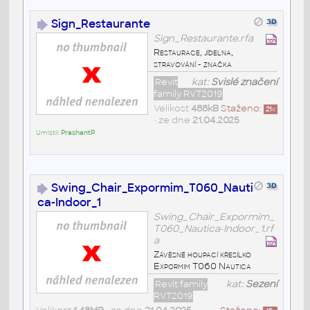
Sign_Restaurante
Sign_Restaurante.rfa
Restaurace, jídelna,
stravování - značka
Revit
kat:
Svislé značení
family RVT2019
Velikost
488kB
Staženo:
21
x
• ze dne
21.04.2025
Umístil:
PrashantP
Swing_Chair_Expormim_T060_Nauti
ca-Indoor_1
Swing_Chair_Expormim_
T060_Nautica-Indoor_1.rf
a
Závěsné houpací křesílko
Expormim T060 Nautica
Revit family
kat:
Sezení
RVT2019