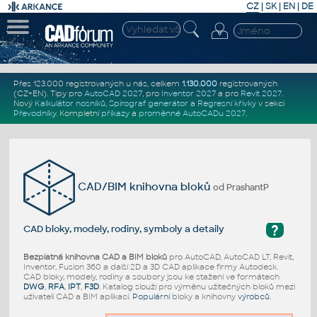
CZ
|
SK
|
EN
|
DE
Přes 123.000 registrovaných u nás, celkem
1.130.000
registrovaných
(CZ+EN)
. Tipy pro
AutoCAD 2027
, pro
Inventor 2027
a pro
Revit 2027
.
Nový
Kalkulátor nosníků
,
Spirograf generátor
a
Regresní křivky
v sekci
Převodníky
.
Kompletní
příkazy
a
proměnné AutoCADu 2027
.
CAD/BIM knihovna bloků
od PrashantP
?
CAD bloky, modely, rodiny, symboly a detaily
Bezplatná knihovna CAD a BIM bloků
pro AutoCAD, AutoCAD LT, Revit,
Inventor, Fusion 360 a další 2D a 3D CAD aplikace firmy Autodesk.
CAD bloky, modely, rodiny a soubory jsou ke stažení ve formátech
DWG
,
RFA
,
IPT
,
F3D
. Katalog slouží pro výměnu užitečných bloků mezi
uživateli CAD a BIM aplikací.
Populární
bloky a knihovny
výrobců
.