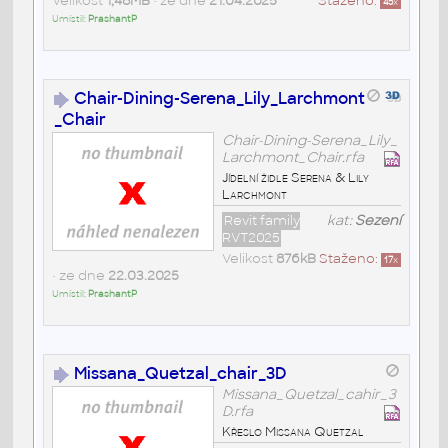
Velikost
1,48MB
• ze dne
21.04.2025
Staženo:
45
x
Umístil:
PrashantP
Chair-Dining-Serena_Lily_Larchmont
_Chair
Chair-Dining-Serena_Lily_
Larchmont_Chair.rfa
Jídelní židle Serena & Lily
Larchmont
Revit family
kat:
Sezení
RVT2025
Velikost
876kB
Staženo:
17
x
• ze dne
22.03.2025
Umístil:
PrashantP
Missana_Quetzal_chair_3D
Missana_Quetzal_cahir_3
D.rfa
Křeslo Missana Quetzal