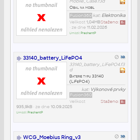
Mobile_Case.f3d
Obal na mobil
Fusion360
kat:
Elektronika
Velikost
1,04MB
Staženo:
6
x
• ze dne
11.02.2026
Umístil:
PrashantP
33140_battery_LiFePO4
33140_battery_LiFePO4.f3
d
Baterie typu 33140
(LiFePO4)
kat:
Výkonové prvky
Fusion360
Velikost
Staženo:
8
x
935,9kB
• ze dne
10.09.2025
Umístil:
PrashantP
WCG_Moebius Ring_v3