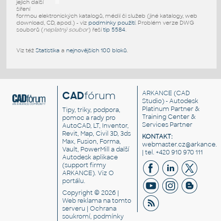
jejich další
šíření
formou elektronických katalogů, médií či služeb (jiné katalogy, web
download, CD, apod.) - viz
podmínky použití
. Problém verze DWG
souborů (
neplatný soubor
) řeší
tip 5584
.
Viz též
Statistika
a
nejnovějších 100 bloků
.
CAD
fórum
ARKANCE
(CAD
Studio) - Autodesk
Platinum Partner &
Tipy, triky, podpora,
Training Center &
pomoc a rady pro
Services Partner
AutoCAD, LT, Inventor,
Revit, Map, Civil 3D, 3ds
KONTAKT:
Max, Fusion, Forma,
webmaster.cz@arkance.w
Vault, PowerMill a další
| tel. +420 910 970 111
Autodesk aplikace
(support firmy
ARKANCE). Viz
O
portálu
.
Copyright © 2026 |
Web reklama
na tomto
serveru |
Ochrana
soukromí, podmínky