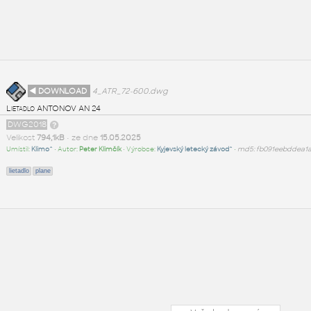
◄ DOWNLOAD
4_ATR_72-600.dwg
Lietadlo ANTONOV AN 24
DWG2018
Velikost
794,1kB
• ze dne
15.05.2025
Umístil:
Klimo^
• Autor:
Peter Klimčík
• Výrobce:
Kyjevský letecký závod^
•
md5: fb091eebddea1
lietadlo
plane