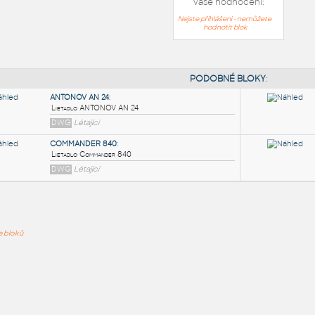
Vaše hodnocení:
Nejste přihlášeni - nemůžete
hodnotit blok
PODOB
ANTONOV AN 24
:
ře bloků
Lietadlo ANTONOV AN 24
DWG
Létající
COMMANDER 840
:
Lietadlo Commander 840
DWG
Létající