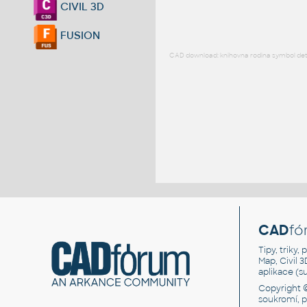
CIVIL 3D
FUSION
CAD download: knihovna rodina symbol detai
CAD
fó
Tipy, triky
Map, Civil 
aplikace (
Copyright 
soukromí, 