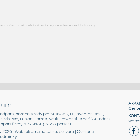
l součást prvek stafáž výkres kategorie kolekce free block library
rum
ARKA
Cente
, podpora, pomoc a rady pro AutoCAD, LT, Inventor, Revit,
KONT
3D, 3ds Max, Fusion, Forma, Vault, PowerMill a další Autodesk
webma
support firmy ARKANCE). Viz
O portálu
.
© 2026 |
Web reklama
na tomto serveru |
Ochrana
podmínky