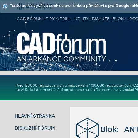
Tento portál využívá cookies pro funkce přihlášení a pro Google rek
CAD FÓRUM - TIPY A TRIKY | UTILITY | DISKUZE | BLOKY |
Přes 123.000 registrovaných u nás, celkem
1.130.000
registrovaných (C
Nový
Kalkulátor nosníků
,
Spirograf generátor
a
Regresní křivky
v sekci
P
HLAVNÍ STRÁNKA
Blok: AN
DISKUZNÍ FÓRUM