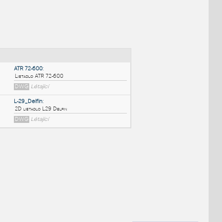
NÉ BLOKY
:
ATR 72-600
:
Lietadlo ATR 72-600
DWG
Létající
L-29_Delfin
:
2D lietadlo L29 Delfin
DWG
Létající