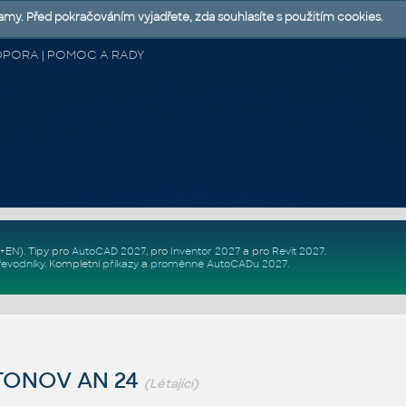
lamy. Před pokračováním vyjadřete, zda souhlasíte s použitím cookies.
 PODPORA | POMOC A RADY
Z+EN)
. Tipy pro
AutoCAD 2027
, pro
Inventor 2027
a pro
Revit 2027
.
řevodníky
.
Kompletní
příkazy
a
proměnné AutoCADu 2027
.
TONOV AN 24
(Létající)