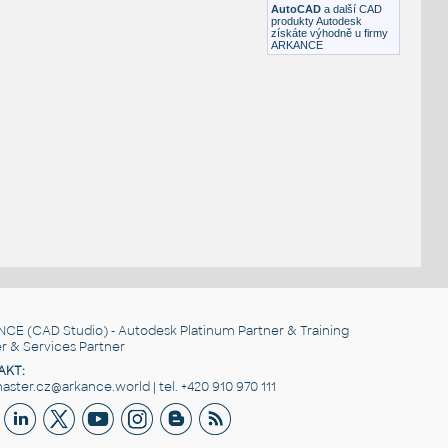
AutoCAD
a další CAD
produkty Autodesk
získáte výhodně u firmy
ARKANCE
NCE
(CAD Studio) - Autodesk Platinum Partner & Training
r & Services Partner
AKT:
ster.cz@arkance.world | tel. +420 910 970 111