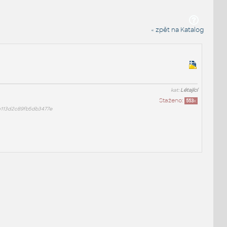
« zpět na Katalog
kat:
Létající
Staženo:
553
x
a113d2c89fb5db3477e