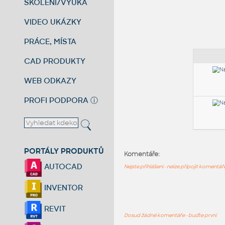
ŠKOLENÍ/VÝUKA
VIDEO UKÁZKY
PRÁCE, MÍSTA
CAD PRODUKTY
WEB ODKAZY
PROFI PODPORA
ⓘ
PORTÁLY PRODUKTŮ
Komentáře:
AUTOCAD
Nejste přihlášeni - nelze připojit komentá
INVENTOR
REVIT
Dosud žádné komentáře - buďte první