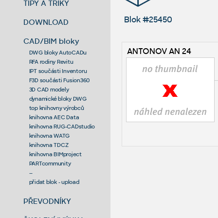
TIPY A TRIKY
Blok #25450
DOWNLOAD
CAD/BIM bloky
ANTONOV AN 24
DWG bloky AutoCADu
RFA rodiny Revitu
IPT součásti Inventoru
F3D součásti Fusion360
3D CAD modely
dynamické bloky DWG
top knihovny výrobců
knihovna AEC Data
knihovna RUG-CADstudio
knihovna WATG
knihovna TDCZ
knihovna BIMproject
PARTcommunity
--
přidat blok - upload
PŘEVODNÍKY