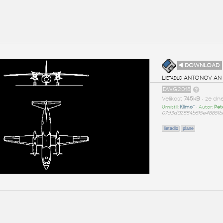
◄ DOWNLOAD
Lietadlo ANTONOV AN
DWG2018
Velikost
745kB
• ze dn
Umístil:
Klimo^
• Autor:
Pet
07d3d02884b615e48851b
lietadlo
plane