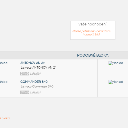
Vaše hodnocení:
Nejste přihlášeni - nemůžete
hodnotit blok
PODOB
ře bloků
ANTONOV AN 24
:
Lietadlo ANTONOV AN 24