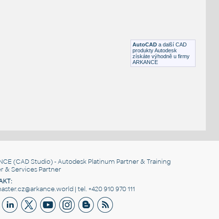
DWG
Létající
L-29_Delfin
:
2D lietadlo L29 Delfin
DWG
Létající
AutoCAD
a další CAD
produkty Autodesk
získáte výhodně u firmy
ARKANCE
NCE
(CAD Studio) - Autodesk Platinum Partner & Training
r & Services Partner
AKT:
ster.cz@arkance.world | tel. +420 910 970 111