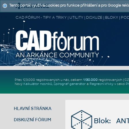
Tento portál využívá cookies pro funkce přihlášení a pro Google rek
CAD FÓRUM - TIPY A TRIKY | UTILITY | DISKUZE | BLOKY |
Přes 123.000 registrovaných u nás, celkem
1.130.000
registrovaných (C
Nový
Kalkulátor nosníků
,
Spirograf generátor
a
Regresní křivky
v sekci
P
HLAVNÍ STRÁNKA
Blok: AN
DISKUZNÍ FÓRUM