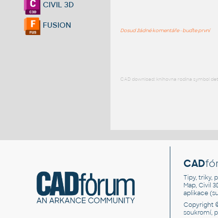
CIVIL 3D
FUSION
Dosud žádné komentáře - buďte první
CAD download: knihovna rodina symbol detai
CAD
fó
Tipy, triky
Map, Civil 
aplikace (
Copyright 
soukromí, 