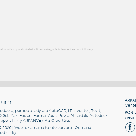
DWG
Létající
COMMANDER 840
:
Lietadlo Commander 840
DWG
Létající
l součást prvek stafáž výkres kategorie kolekce free block library
rum
ARKA
Cente
, podpora, pomoc a rady pro AutoCAD, LT, Inventor, Revit,
KONT
3D, 3ds Max, Fusion, Forma, Vault, PowerMill a další Autodesk
webma
support firmy ARKANCE). Viz
O portálu
.
© 2026 |
Web reklama
na tomto serveru |
Ochrana
podmínky