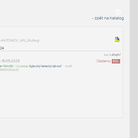
« zpět na Katalog
ANTONOV_AN_24.dwg
 24
kat:
Létající
e
15.05.2025
Staženo:
622
x
er Klimčík
• Výrobce:
Kyjevský letecký závod^
•
md5:
89551363a10