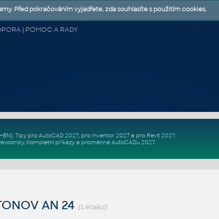
lamy. Před pokračováním vyjadřete, zda souhlasíte s použitím cookies.
 PODPORA | POMOC A RADY
Z+EN)
. Tipy pro
AutoCAD 2027
, pro
Inventor 2027
a pro
Revit 2027
.
řevodníky
.
Kompletní
příkazy
a
proměnné AutoCADu 2027
.
TONOV AN 24
(Létající)