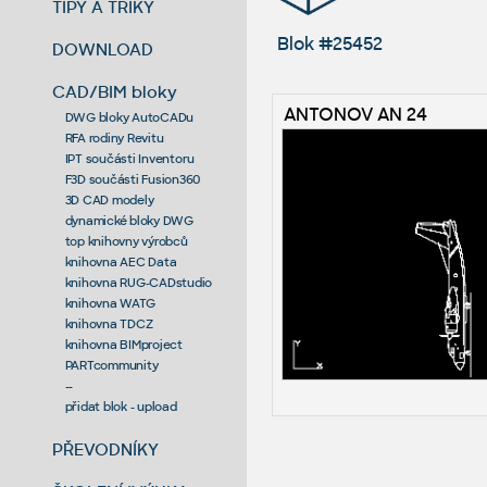
TIPY A TRIKY
Blok #25452
DOWNLOAD
CAD/BIM bloky
ANTONOV AN 24
DWG bloky AutoCADu
RFA rodiny Revitu
IPT součásti Inventoru
F3D součásti Fusion360
3D CAD modely
dynamické bloky DWG
top knihovny výrobců
knihovna AEC Data
knihovna RUG-CADstudio
knihovna WATG
knihovna TDCZ
knihovna BIMproject
PARTcommunity
--
přidat blok - upload
PŘEVODNÍKY