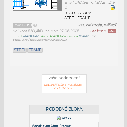
E_STORAGE_CABINET.dw
g
BLADE STORAGE
STEEL FRAME
DWG2010
kat:
Nástroje, nářadí
Velikost
589,4kB
• ze dne
27.08.2025
Staženo:
484
x
Umístil:
Abaid Ullah^
• Autor:
Abaid Ullah
• Výrobce:
Sheikh^
•
md5:
685d7e0f9d85e6adc91394ea975ed5aa
STEEL
FRAME
Vaše hodnocení:
Nejste přihlášeni - nemůžete
hodnotit blok