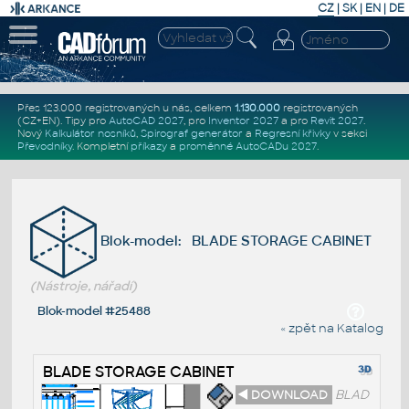
CZ
|
SK
|
EN
|
DE
Přes 123.000 registrovaných u nás, celkem
1.130.000
registrovaných
(CZ+EN)
. Tipy pro
AutoCAD 2027
, pro
Inventor 2027
a pro
Revit 2027
.
Nový
Kalkulátor nosníků
,
Spirograf generátor
a
Regresní křivky
v sekci
Převodníky
.
Kompletní
příkazy
a
proměnné AutoCADu 2027
.
Blok-model: BLADE STORAGE CABINET
(Nástroje, nářadí)
Blok-model #25488
« zpět na Katalog
BLADE STORAGE CABINET
◄ DOWNLOAD
BLAD