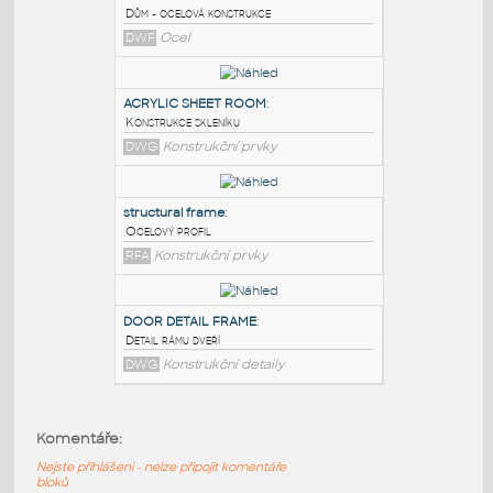
PODOBNÉ BLOKY
:
WareHouse Steel Frame
:
Dům - ocelová konstrukce
DWF
Ocel
ACRYLIC SHEET ROOM
:
Konstrukce skleníku
DWG
Konstrukční prvky
structural frame
:
Komentáře:
Ocelový profil
Nejste přihlášeni - nelze připojit komentáře
RFA
Konstrukční prvky
bloků