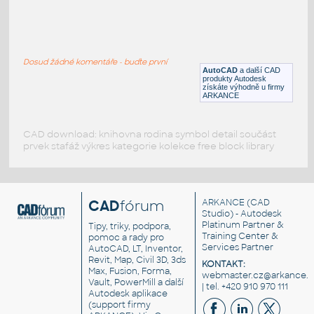
DOOR DETAIL FRAME
:
Detail rámu dveří
Dosud žádné komentáře - buďte první
DWG
Konstrukční detaily
AutoCAD
a další CAD
produkty Autodesk
získáte výhodně u firmy
ARKANCE
CAD download: knihovna rodina symbol detail součást
prvek stafáž výkres kategorie kolekce free block library
CAD
fórum
ARKANCE
(CAD
Studio) - Autodesk
Platinum Partner &
Tipy, triky, podpora,
Training Center &
pomoc a rady pro
Services Partner
AutoCAD, LT, Inventor,
Revit, Map, Civil 3D, 3ds
KONTAKT:
Max, Fusion, Forma,
webmaster.cz@arkance.w
Vault, PowerMill a další
| tel. +420 910 970 111
Autodesk aplikace
(support firmy