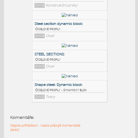
PODOBNÉ BLOKY
:
steel profile
:
Ocelové profily
DWG
Konstrukční prvky
Steel section dynamic block
:
Ocelové profily
DWG
Ocel
STEEL SECTIONS
:
Komentáře:
Ocelové profily
Nejste přihlášeni - nelze připojit komentáře
DWG
Ocel
bloků