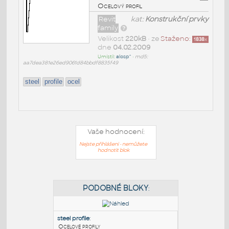
Ocelový profil
Revit
kat:
Konstrukční prvky
family
Velikost
220kB
• ze
Staženo:
1838
x
dne
04.02.2009
Umístil:
alosp^
•
md5:
aa7dea381e26ed9061d84bbdf8835f49
steel
profile
ocel
Vaše hodnocení:
Nejste přihlášeni - nemůžete
hodnotit blok