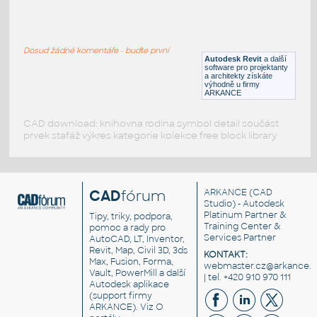
Shape steel- Dynamic block
:
Ocelové profily - dynamický blok
Dosud žádné komentáře - buďte první
DWG
Tvary
Autodesk Revit
a další
software pro projektanty
a architekty získáte
výhodně u firmy
ARKANCE
CAD download: knihovna rodina symbol detail součást
prvek stafáž výkres kategorie kolekce free block library
CAD
fórum
ARKANCE
(CAD
Studio) - Autodesk
Platinum Partner &
Tipy, triky, podpora,
Training Center &
pomoc a rady pro
Services Partner
AutoCAD, LT, Inventor,
Revit, Map, Civil 3D, 3ds
KONTAKT:
Max, Fusion, Forma,
webmaster.cz@arkance.w
Vault, PowerMill a další
| tel. +420 910 970 111
Autodesk aplikace
(support firmy
ARKANCE). Viz
O