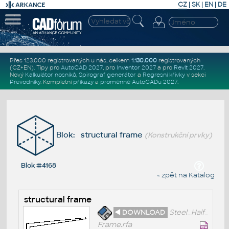
CZ
|
SK
|
EN
|
DE
Přes 123.000 registrovaných u nás, celkem
1.130.000
registrovaných
(CZ+EN)
. Tipy pro
AutoCAD 2027
, pro
Inventor 2027
a pro
Revit 2027
.
Nový
Kalkulátor nosníků
,
Spirograf generátor
a
Regresní křivky
v sekci
Převodníky
.
Kompletní
příkazy
a
proměnné AutoCADu 2027
.
Blok: structural frame
(Konstrukční prvky)
Blok #4168
« zpět na Katalog
structural frame
◄ DOWNLOAD
Steel_Half_
Frame.rfa