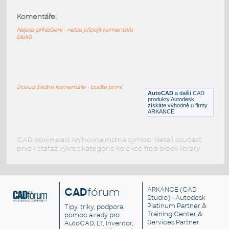
Liebherr LR 11000
:
Liebherr LR 11000. The hatching is located
Komentáře:
on a separate layer
Nejste přihlášeni - nelze připojit komentáře
DWG
Konstrukce
bloků
Liebherr LR 11000
:
Liebherr LR 11000. The hatching is located
on a separate layer
Dosud žádné komentáře - buďte první
AutoCAD
a další CAD
DWG
Konstrukce
produkty Autodesk
získáte výhodně u firmy
ARKANCE
CAD download: knihovna rodina symbol detail součást
prvek stafáž výkres kategorie kolekce free block library
CAD
fórum
ARKANCE
(CAD
Studio) - Autodesk
Platinum Partner &
Tipy, triky, podpora,
Training Center &
pomoc a rady pro
Services Partner
AutoCAD, LT, Inventor,