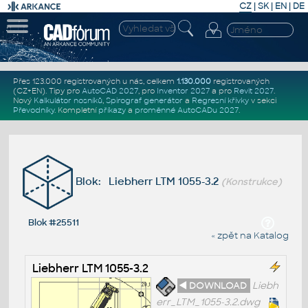
CZ
|
SK
|
EN
|
DE
Přes 123.000 registrovaných u nás, celkem
1.130.000
registrovaných
(CZ+EN)
. Tipy pro
AutoCAD 2027
, pro
Inventor 2027
a pro
Revit 2027
.
Nový
Kalkulátor nosníků
,
Spirograf generátor
a
Regresní křivky
v sekci
Převodníky
.
Kompletní
příkazy
a
proměnné AutoCADu 2027
.
Blok: Liebherr LTM 1055-3.2
(Konstrukce)
Blok #25511
« zpět na Katalog
Liebherr LTM 1055-3.2
◄ DOWNLOAD
Liebh
err_LTM_1055-3.2.dwg