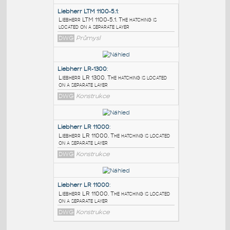
PODOBNÉ BLOKY
:
Liebherr LTM 1100-5.1
:
Liebherr LTM 1100-5.1. The hatching is
located on a separate layer
DWG
Průmysl
Liebherr LR-1300
:
Liebherr LR 1300. The hatching is located
on a separate layer
DWG
Konstrukce