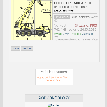
Liebherr LTM 1055-3.2. The
hatching is located on a
separate layer
DWG2018
kat:
Konstrukce
Velikost
Staženo:
2190
x
742,4kB
• ze dne
24.10.2025
Umístil:
Cfytr^
• Výrobce:
LIEBHERR^
•
md5:
3e83e2353c6b7174a8a768856837f1c9
crane
Liebherr
Vaše hodnocení:
Nejste přihlášeni - nemůžete
hodnotit blok