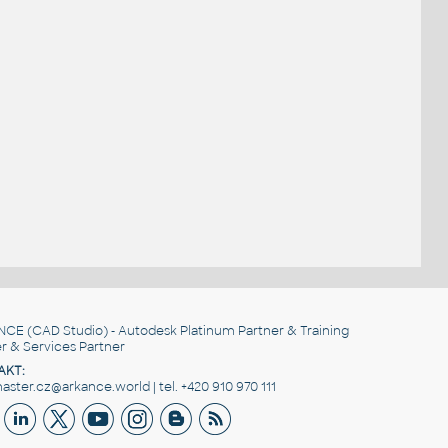
NCE
(CAD Studio) - Autodesk Platinum Partner & Training
r & Services Partner
AKT:
ster.cz@arkance.world | tel. +420 910 970 111