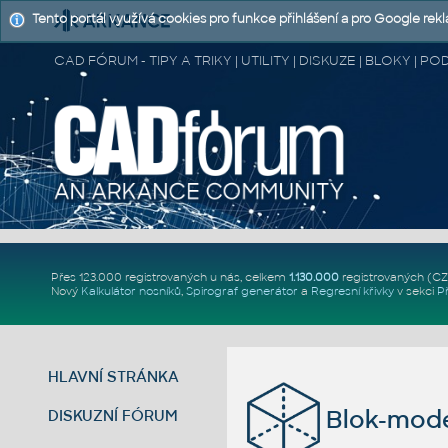
Tento portál využívá cookies pro funkce přihlášení a pro Google rek
CAD FÓRUM - TIPY A TRIKY | UTILITY | DISKUZE | BLOKY |
Přes 123.000 registrovaných u nás, celkem
1.130.000
registrovaných (C
Nový
Kalkulátor nosníků
,
Spirograf generátor
a
Regresní křivky
v sekci
P
HLAVNÍ STRÁNKA
Blok-mode
DISKUZNÍ FÓRUM