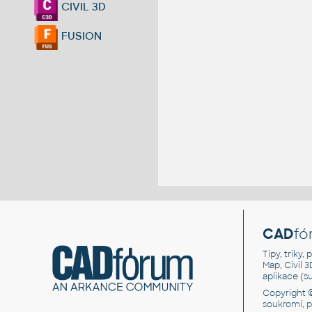
CIVIL 3D
FUSION
CAD
fó
Tipy, triky
Map, Civil 
aplikace (
Copyright 
soukromí, 