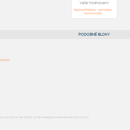
Vaše hodnocení:
Nejste přihlášeni - nemůžete
hodnotit blok
ře bloků
PODOB
l součást prvek stafáž výkres kategorie kolekce free block library