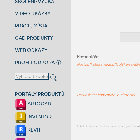
ŠKOLENÍ/VÝUKA
VIDEO UKÁZKY
PRÁCE, MÍSTA
CAD PRODUKTY
WEB ODKAZY
Komentáře:
PROFI PODPORA
ⓘ
Nejste přihlášeni - nelze připojit komentá
PORTÁLY PRODUKTŮ
Dosud žádné komentáře - buďte první
AUTOCAD
INVENTOR
CAD download: knihovna rodina symbol detai
REVIT