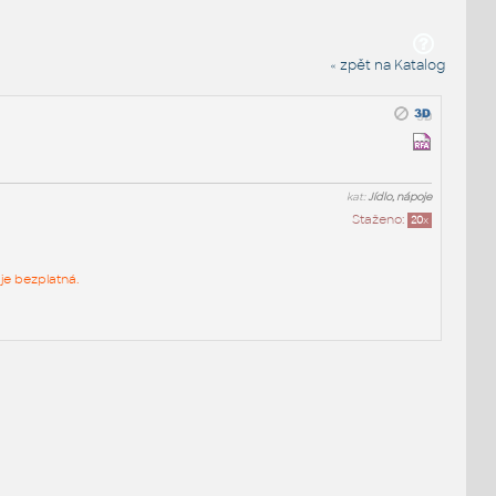
« zpět na Katalog
kat:
Jídlo, nápoje
Staženo:
20
x
je bezplatná.