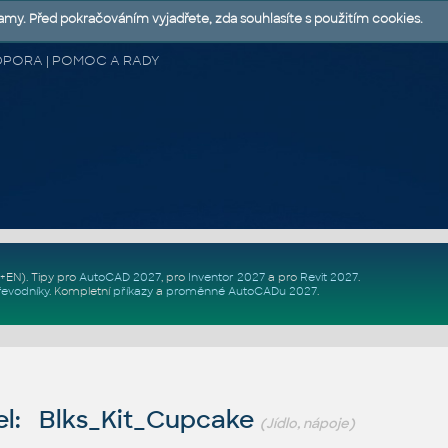
lamy. Před pokračováním vyjadřete, zda souhlasíte s použitím cookies.
 PODPORA | POMOC A RADY
Z+EN)
. Tipy pro
AutoCAD 2027
, pro
Inventor 2027
a pro
Revit 2027
.
řevodníky
.
Kompletní
příkazy
a
proměnné AutoCADu 2027
.
l: Blks_Kit_Cupcake
(Jídlo, nápoje)