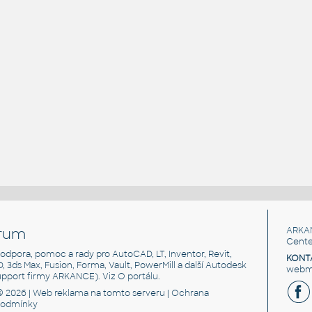
rum
ARKA
Cente
, podpora, pomoc a rady pro AutoCAD, LT, Inventor, Revit,
KONT
3D, 3ds Max, Fusion, Forma, Vault, PowerMill a další Autodesk
webma
support firmy ARKANCE). Viz
O portálu
.
© 2026 |
Web reklama
na tomto serveru |
Ochrana
podmínky