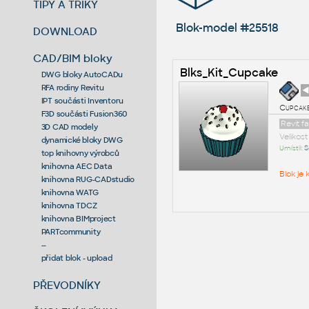
TIPY A TRIKY
Blok-model #25518
DOWNLOAD
CAD/BIM bloky
Blks_Kit_Cupcake
DWG bloky AutoCADu
RFA rodiny Revitu
◄
IPT součásti Inventoru
Cupcake
F3D součásti Fusion360
Revit f
3D CAD modely
Velikos
dynamické bloky DWG
Umístil:
S
top knihovny výrobců
knihovna AEC Data
Blok je
knihovna RUG-CADstudio
knihovna WATG
knihovna TDCZ
knihovna BIMproject
PARTcommunity
--
přidat blok - upload
PŘEVODNÍKY