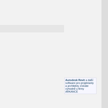
NÉ BLOKY
:
Autodesk Revit
a další
software pro projektanty
a architekty získáte
výhodně u firmy
ARKANCE