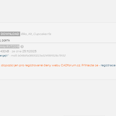
 DOWNLOAD
Blks_Kit_Cupcake.rfa
, dortík
amily RVT2019
t
432kB
• ze dne
25.11.2025
ergejV^
•
md5: b048dfa08930223e324f891528c79132
 k dispozici jen pro registrované členy webu CADforum.cz. Přihlaste se -
registrace