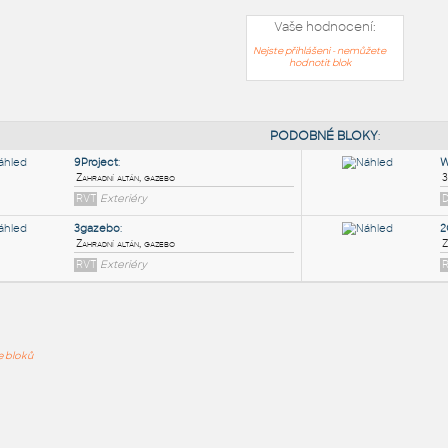
Vaše hodnocení:
Nejste přihlášeni - nemůžete
hodnotit blok
PODOB
9Project
:
ře bloků
Zahradní altán, gazebo
RVT
Exteriéry
3gazebo
:
Zahradní altán, gazebo