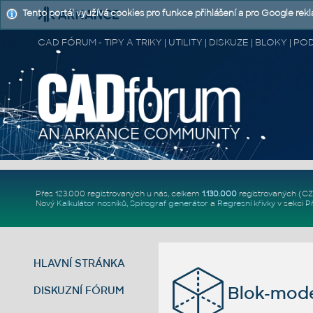
Tento portál využívá cookies pro funkce přihlášení a pro Google rek
CAD FÓRUM - TIPY A TRIKY | UTILITY | DISKUZE | BLOKY |
Přes 123.000 registrovaných u nás, celkem
1.130.000
registrovaných (C
Nový
Kalkulátor nosníků
,
Spirograf generátor
a
Regresní křivky
v sekci
P
HLAVNÍ STRÁNKA
Blok-mode
DISKUZNÍ FÓRUM