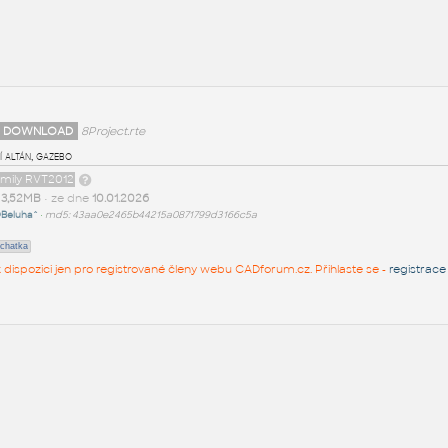
 DOWNLOAD
8Project.rte
 altán, gazebo
amily RVT2012
t
3,52MB
• ze dne
10.01.2026
Beluha^
•
md5: 43aa0e2465b44215a0871799d3166c5a
chatka
 k dispozici jen pro registrované členy webu CADforum.cz. Přihlaste se -
registrace