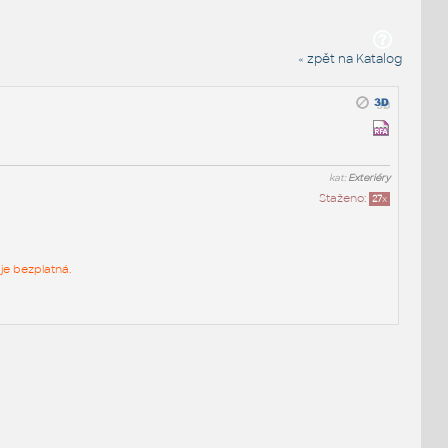
« zpět na Katalog
kat:
Exteriéry
Staženo:
27
x
je bezplatná.