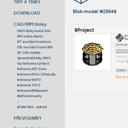
TIPY A TRIKY
Blok-model #25548
DOWNLOAD
CAD/BIM bloky
8Project
DWG bloky AutoCADu
RFA rodiny Revitu
◄
IPT součásti Inventoru
Zahradní
F3D součásti Fusion360
Revit f
3D CAD modely
Velikos
dynamické bloky DWG
Umístil:
O
top knihovny výrobců
knihovna AEC Data
altánek
knihovna RUG-CADstudio
Blok je
knihovna WATG
knihovna TDCZ
knihovna BIMproject
PARTcommunity
--
přidat blok - upload
PŘEVODNÍKY