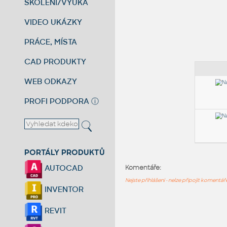
ŠKOLENÍ/VÝUKA
VIDEO UKÁZKY
PRÁCE, MÍSTA
CAD PRODUKTY
WEB ODKAZY
PROFI PODPORA
ⓘ
PORTÁLY PRODUKTŮ
AUTOCAD
Komentáře:
Nejste přihlášeni - nelze připojit komentá
INVENTOR
REVIT