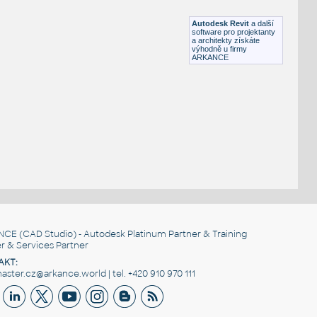
RFA
Exteriéry
Autodesk Revit
a další
software pro projektanty
a architekty získáte
výhodně u firmy
ARKANCE
NCE
(CAD Studio) - Autodesk Platinum Partner & Training
r & Services Partner
AKT:
ster.cz@arkance.world | tel. +420 910 970 111