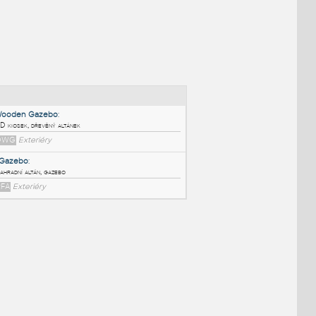
NÉ BLOKY
:
Wooden Gazebo
:
3D kiosek, dřevěný altánek
DWG
Exteriéry
2Gazebo
:
Zahradní altán, gazebo