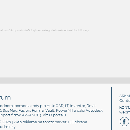
RVT
Exteriéry
l součást prvek stafáž výkres kategorie kolekce free block library
rum
ARKA
Cente
, podpora, pomoc a rady pro AutoCAD, LT, Inventor, Revit,
KONT
3D, 3ds Max, Fusion, Forma, Vault, PowerMill a další Autodesk
webma
support firmy ARKANCE). Viz
O portálu
.
© 2026 |
Web reklama
na tomto serveru |
Ochrana
podmínky