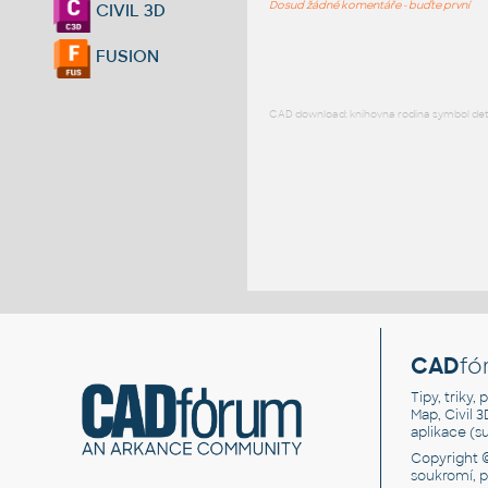
Dosud žádné komentáře - buďte první
CIVIL 3D
FUSION
CAD download: knihovna rodina symbol detai
CAD
fó
Tipy, triky
Map, Civil 
aplikace (
Copyright 
soukromí, 