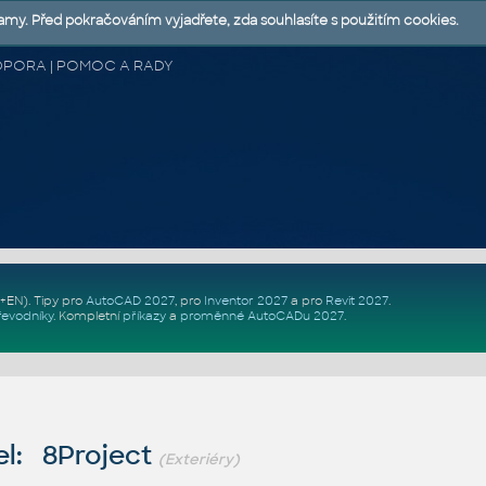
lamy. Před pokračováním vyjadřete, zda souhlasíte s použitím cookies.
 PODPORA | POMOC A RADY
Z+EN)
. Tipy pro
AutoCAD 2027
, pro
Inventor 2027
a pro
Revit 2027
.
řevodníky
.
Kompletní
příkazy
a
proměnné AutoCADu 2027
.
l: 8Project
(Exteriéry)