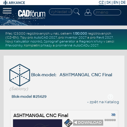
CZ
|
SK
|
EN
|
DE
Přes 123.000 registrovaných u nás, celkem
1.130.000
registrovaných
(CZ+EN)
. Tipy pro
AutoCAD 2027
, pro
Inventor 2027
a pro
Revit 2027
.
Nový
Kalkulátor nosníků
,
Spirograf generátor
a
Regresní křivky
v sekci
Převodníky
.
Kompletní
příkazy
a
proměnné AutoCADu 2027
.
Blok-model: ASHTMANGAL CNC Final
(Šablony)
Blok-model #25629
« zpět na Katalog
ASHTMANGAL CNC Final
◄ DOWNLOAD