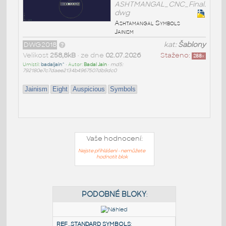
ASHTMANGAL_CNC_Final.
dwg
Ashtamangal Symbols
Jainism
DWG2018
kat:
Šablony
Velikost
258,8kB
• ze dne
02.07.2026
Staženo:
288
x
Umístil:
badaljain^
• Autor:
Badal Jain
•
md5:
792180e7c7daee2134b4967507db9dc0
Jainism
Eight
Auspicious
Symbols
Vaše hodnocení:
Nejste přihlášeni - nemůžete
hodnotit blok