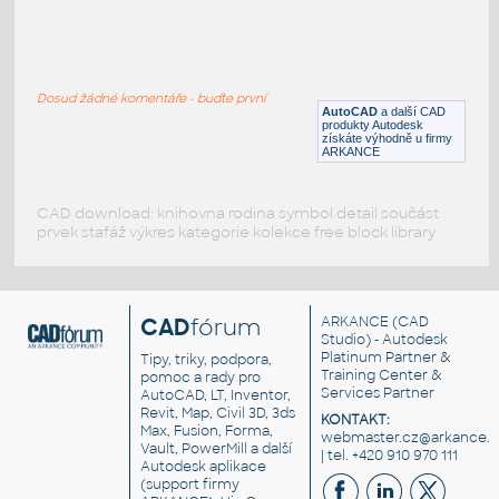
electrical symbols
:
Elektro symboly
Dosud žádné komentáře - buďte první
DWG
Liniová schemata
AutoCAD
a další CAD
produkty Autodesk
získáte výhodně u firmy
ARKANCE
CAD download: knihovna rodina symbol detail součást
prvek stafáž výkres kategorie kolekce free block library
CAD
fórum
ARKANCE
(CAD
Studio) - Autodesk
Platinum Partner &
Tipy, triky, podpora,
Training Center &
pomoc a rady pro
Services Partner
AutoCAD, LT, Inventor,
Revit, Map, Civil 3D, 3ds
KONTAKT:
Max, Fusion, Forma,
webmaster.cz@arkance.w
Vault, PowerMill a další
| tel. +420 910 970 111
Autodesk aplikace
(support firmy