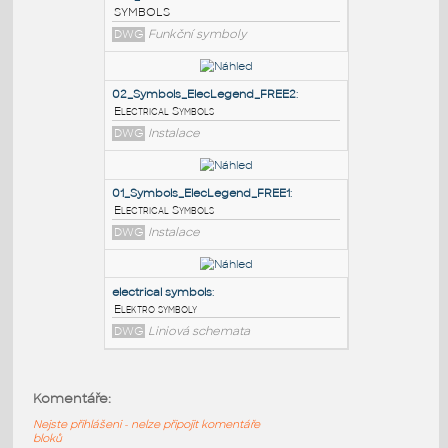
PODOBNÉ BLOKY
:
REF_STANDARD SYMBOLS
:
SYMBOLS
DWG
Funkční symboly
02_Symbols_ElecLegend_FREE2
:
Electrical Symbols
DWG
Instalace
01_Symbols_ElecLegend_FREE1
:
Komentáře:
Electrical Symbols
Nejste přihlášeni - nelze připojit komentáře
DWG
Instalace
bloků