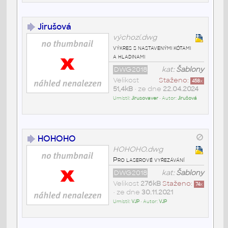
Jirušová
výchozí.dwg
výkres s nastavenými kótami
a hladinami
DWG2018
kat:
Šablony
Velikost
Staženo:
458
x
51,4kB
• ze dne
22.04.2024
Umístil:
Jirusovaver
• Autor:
Jirušová
HOHOHO
HOHOHO.dwg
Pro laserové vyřezávání
DWG2018
kat:
Šablony
Velikost
276kB
Staženo:
74
x
• ze dne
30.11.2021
Umístil:
VJP
• Autor:
VJP