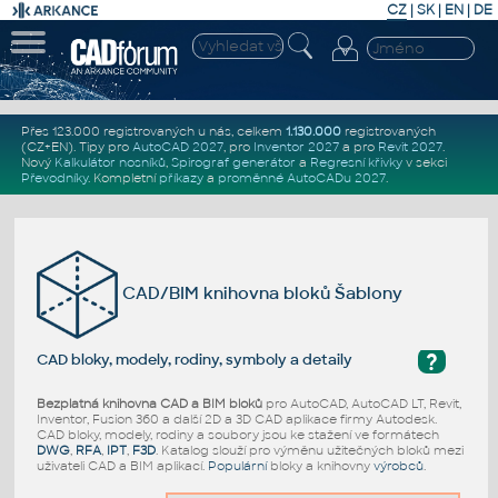
CZ
|
SK
|
EN
|
DE
Přes 123.000 registrovaných u nás, celkem
1.130.000
registrovaných
(CZ+EN)
. Tipy pro
AutoCAD 2027
, pro
Inventor 2027
a pro
Revit 2027
.
Nový
Kalkulátor nosníků
,
Spirograf generátor
a
Regresní křivky
v sekci
Převodníky
.
Kompletní
příkazy
a
proměnné AutoCADu 2027
.
CAD/BIM knihovna bloků Šablony
?
CAD bloky, modely, rodiny, symboly a detaily
Bezplatná knihovna CAD a BIM bloků
pro AutoCAD, AutoCAD LT, Revit,
Inventor, Fusion 360 a další 2D a 3D CAD aplikace firmy Autodesk.
CAD bloky, modely, rodiny a soubory jsou ke stažení ve formátech
DWG
,
RFA
,
IPT
,
F3D
. Katalog slouží pro výměnu užitečných bloků mezi
uživateli CAD a BIM aplikací.
Populární
bloky a knihovny
výrobců
.