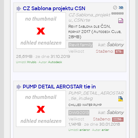
CZ Sablona projektu CSN
CZ-Sablona_projekt
u_CSN.rte
Revit šablona dle ČSN,
formát 2017 (Autodesk Club,
28MB)
Revit family
kat:
Šablony
Velikost
Staženo:
679
x
26,61MB
• ze dne
31.10.2019
Umístil:
Hrubis
• Autor:
Autodesk
PUMP DETAIL AEROSTAR tie in
PUMP_DETAIL_AEROSTAR
_tie_in.dwg
chilled water pump
DWG2013
kat:
Šablony
Velikost
Staženo:
22258
x
1,14MB
• ze dne
30.01.2018
Umístil:
aniercr
• Autor:
anier