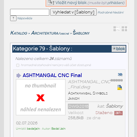
Vložit nový blok
(musíte být
přihlášeni
)
Podrobné hledání
Nápověda
Katalog
Architektura
Šablony
/obecné
>
>
Kategorie 79 - Šablony :
blok
Nalezeno celkem
24
záznamů
hromadné stahování není pro váš účet dostupné
ASHTMANGAL CNC Final
ASHTMANGAL_CNC
_Final.dwg
Ashtamangal Symbols
Jainism
DWG2018
kat:
Šablony
Velikost
Staženo:
287
x
258,8kB
• ze dne
02.07.2026
Umístil:
badaljain
• Autor:
Badal Jain