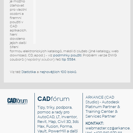
je možno
stahovat
pro vlastní
osobní a
firemní
použití v
CAD
aplikacích.
Není
dovoleno
jejich další
šíření
formou elektronických katalogů, médií či služeb (jiné katalogy, web
download, CD, apod.) - viz
podmínky použití
. Problém verze DWG
souborů (
neplatný soubor
) řeší
tip 5584
.
Viz též
Statistika
a
nejnovějších 100 bloků
.
CAD
fórum
ARKANCE
(CAD
Studio) - Autodesk
Platinum Partner &
Tipy, triky, podpora,
Training Center &
pomoc a rady pro
Services Partner
AutoCAD, LT, Inventor,
Revit, Map, Civil 3D, 3ds
KONTAKT:
Max, Fusion, Forma,
webmaster.cz@arkance.w
Vault, PowerMill a další
| tel. +420 910 970 111