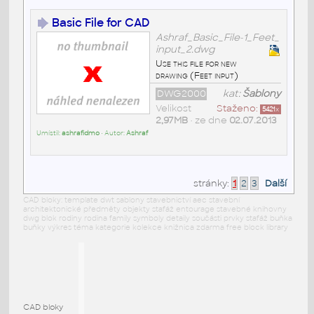
Basic File for CAD
Ashraf_Basic_File-1_Feet_
input_2.dwg
Use this file for new
drawing (Feet input)
DWG2000
kat:
Šablony
Velikost
Staženo:
5421
x
2,97MB
• ze dne
02.07.2013
Umístil:
ashrafidmo
• Autor:
Ashraf
stránky:
1
2
3
Další
CAD bloky: template dwt sablony stavebnictví aec stavební
architektonické předměty objekty stafáž entourage stavebné knihovny
dwg blok rodiny rodina family symboly detaily součásti prvky stafáž buňka
buňky výkres téma kategorie kolekce knižnica zdarma free block library
CAD bloky