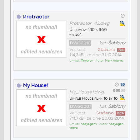
Protractor
Protractor_43.dwg
Úhloměry 180 a 360
stupňů
DWG2010
kat:
Šablony
Velikost
Staženo:
781
x
114,3kB
• ze dne
31.10.2014
Umístil:
ffinybryn
• Autor:
Mark Adams
My House1
My_House1.dwg
Simple House plan 16 by 16
DWG2007
kat:
Šablony
Velikost
Staženo:
1303
x
711,7kB
• ze dne
20.03.2014
Umístil:
naayaganv
• Autor:
naayagan
veera