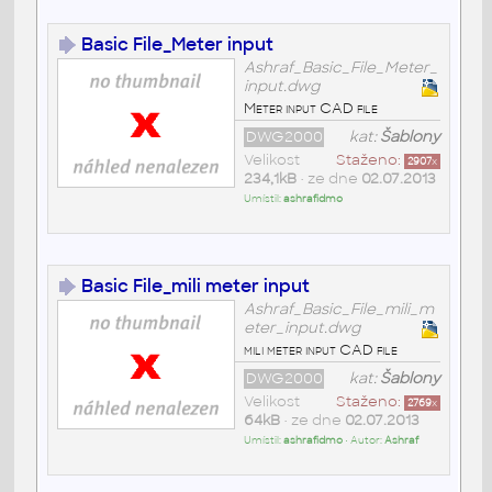
Basic File_Meter input
Ashraf_Basic_File_Meter_
input.dwg
Meter input CAD file
DWG2000
kat:
Šablony
Velikost
Staženo:
2907
x
234,1kB
• ze dne
02.07.2013
Umístil:
ashrafidmo
Basic File_mili meter input
Ashraf_Basic_File_mili_m
eter_input.dwg
mili meter input CAD file
DWG2000
kat:
Šablony
Velikost
Staženo:
2769
x
64kB
• ze dne
02.07.2013
Umístil:
ashrafidmo
• Autor:
Ashraf