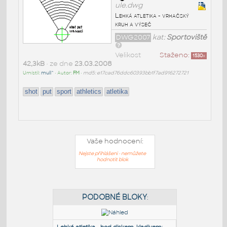
ule.dwg
Lehká atletika - vrhačský
kruh a výseč
DWG2007
kat:
Sportoviště
Velikost
Staženo:
1530
x
42,3kB
• ze dne
23.03.2008
Umístil:
mull^
• Autor:
FM
•
md5: e17cad76ddc60393bb1f7ad916272721
shot
put
sport
athletics
atletika
Vaše hodnocení:
Nejste přihlášeni - nemůžete
hodnotit blok