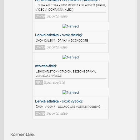
PODOBNÉ BLOKY
:
Lehká atletika - hod diskem, kladivem
:
Lehká atletika - hod diskem a kladivem (kruh,
výseč a ochranná klec)
DWG
Sportoviště
Lehká atletika - skok daleký
:
Skok daleký - dráha a doskočiště
DWG
Sportoviště
athletic-field
:
Lehkoatletický stadion, běžecké dráhy,
Komentáře:
vrhačské výseče