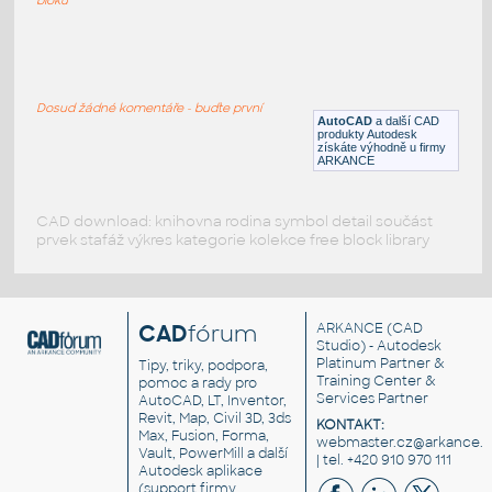
Bed Side Table
:
Parametrický noční stolek
Dosud žádné komentáře - buďte první
RFA
Stoly
AutoCAD
a další CAD
produkty Autodesk
získáte výhodně u firmy
ARKANCE
CAD download: knihovna rodina symbol detail součást
prvek stafáž výkres kategorie kolekce free block library
CAD
fórum
ARKANCE
(CAD
Studio) - Autodesk
Platinum Partner &
Tipy, triky, podpora,
Training Center &
pomoc a rady pro
Services Partner
AutoCAD, LT, Inventor,
Revit, Map, Civil 3D, 3ds
KONTAKT:
Max, Fusion, Forma,
webmaster.cz@arkance.w
Vault, PowerMill a další
| tel. +420 910 970 111
Autodesk aplikace
(support firmy