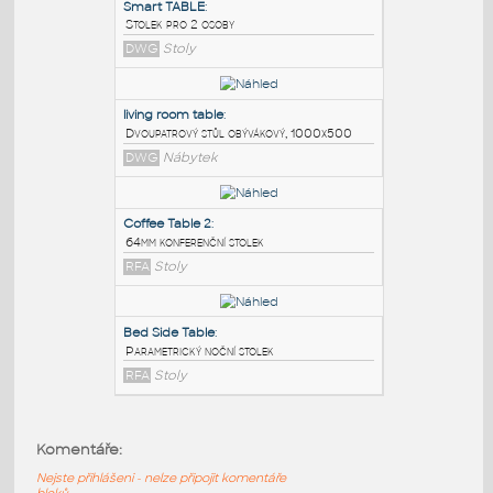
PODOBNÉ BLOKY
:
Smart TABLE
:
Stolek pro 2 osoby
DWG
Stoly
living room table
:
Dvoupatrový stůl obývákový, 1000x500
DWG
Nábytek
Coffee Table 2
:
Komentáře:
64mm konferenční stolek
Nejste přihlášeni - nelze připojit komentáře
RFA
Stoly
bloků