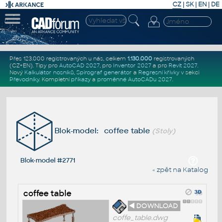
CZ
|
SK
|
EN
|
DE
Přes 123.000 registrovaných u nás, celkem
1.130.000
registrovaných
(CZ+EN)
. Tipy pro
AutoCAD 2027
, pro
Inventor 2027
a pro
Revit 2027
.
Nový
Kalkulátor nosníků
,
Spirograf generátor
a
Regresní křivky
v sekci
Převodníky
.
Kompletní
příkazy
a
proměnné AutoCADu 2027
.
Blok-model: coffee table
(Stoly)
Blok-model #2771
« zpět na Katalog
coffee table
◄ DOWNLOAD
coffe_table.dwg