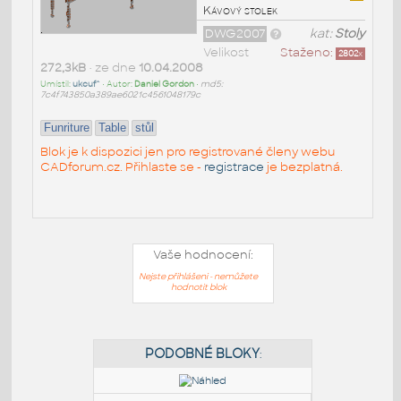
Kávový stolek
DWG2007
kat:
Stoly
Velikost
Staženo:
2802
x
272,3kB
• ze dne
10.04.2008
Umístil:
ukcuf^
• Autor:
Daniel Gordon
•
md5:
7c4f743850a389ae6021c4561048179c
Funriture
Table
stůl
Blok je k dispozici jen pro registrované členy webu
CADforum.cz. Přihlaste se -
registrace
je bezplatná.
Vaše hodnocení:
Nejste přihlášeni - nemůžete
hodnotit blok