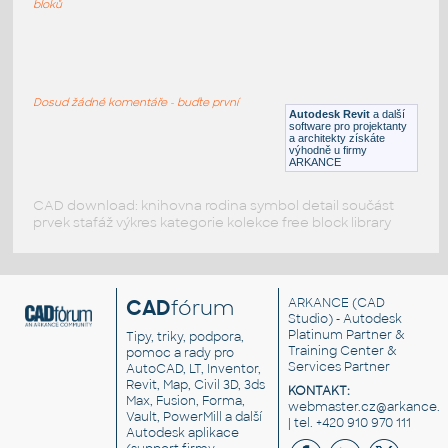
bloků
double sliding hidden doors Eclisse
:
Dvojité posuvné dveře Eclisse
Dosud žádné komentáře - buďte první
DWG
Posuvné
Autodesk Revit
a další
software pro projektanty
a architekty získáte
výhodně u firmy
ARKANCE
CAD download: knihovna rodina symbol detail součást
prvek stafáž výkres kategorie kolekce free block library
CAD
fórum
ARKANCE
(CAD
Studio) - Autodesk
Platinum Partner &
Tipy, triky, podpora,
Training Center &
pomoc a rady pro
Services Partner
AutoCAD, LT, Inventor,
Revit, Map, Civil 3D, 3ds
KONTAKT:
Max, Fusion, Forma,
webmaster.cz@arkance.w
Vault, PowerMill a další
| tel. +420 910 970 111
Autodesk aplikace