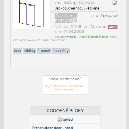
nel_Sliding_Door.rfa
Jednoduché posuvné dveře
Revit family
kat:
Posuvné
RVT2008
Velikost
212kB
• ze
Staženo:
4492
x
dne
14.04.2008
Umístil:
rmaciel^
• Autor:
Ricardo Maciel
•
md5:
472c70053ae2d635f5481c838c180924
door
sliding
1-panel
šoupačky
Vaše hodnocení:
Nejste přihlášeni - nemůžete
hodnotit blok