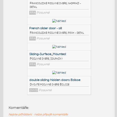
PODOBNÉ BLOKY
:
French slider door - head
:
Francouzské posuvné dveře, nadpraží -
detail
RFA
Posuvné
French slider door - sill
:
Francouzské posuvné dveře, práh - detail
RFA
Posuvné
Sliding-Surface_Mounted
:
Komentáře:
Posuvné dveře, šoupačky
Nejste přihlášeni - nelze připojit komentáře
RFA
Posuvné