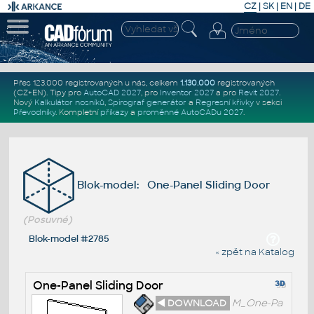
CZ
|
SK
|
EN
|
DE
Přes 123.000 registrovaných u nás, celkem
1.130.000
registrovaných
(CZ+EN)
. Tipy pro
AutoCAD 2027
, pro
Inventor 2027
a pro
Revit 2027
.
Nový
Kalkulátor nosníků
,
Spirograf generátor
a
Regresní křivky
v sekci
Převodníky
.
Kompletní
příkazy
a
proměnné AutoCADu 2027
.
Blok-model: One-Panel Sliding Door
(Posuvné)
Blok-model #2785
« zpět na Katalog
One-Panel Sliding Door
◄ DOWNLOAD
M_One-Pa