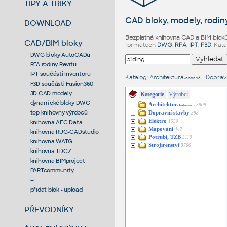
TIPY A TRIKY
CAD bloky, modely, rodiny
DOWNLOAD
Bezplatná knihovna CAD a BIM blok
CAD/BIM bloky
formátech
DWG
,
RFA
,
IPT
,
F3D
. Kat
DWG bloky AutoCADu
RFA rodiny Revitu
IPT součásti Inventoru
Katalog
:
Architektura
•
Dopravn
/obecné
F3D součásti Fusion360
3D CAD modely
Kategorie
Výrobci
dynamické bloky DWG
Architektura
13909
/obecné
top knihovny výrobců
Dopravní stavby
398
Elektro
1550
knihovna AEC Data
Mapování
447
knihovna RUG-CADstudio
Potrubí, TZB
3119
knihovna WATG
Strojírenství
3766
knihovna TDCZ
knihovna BIMproject
PARTcommunity
--
přidat blok - upload
PŘEVODNÍKY