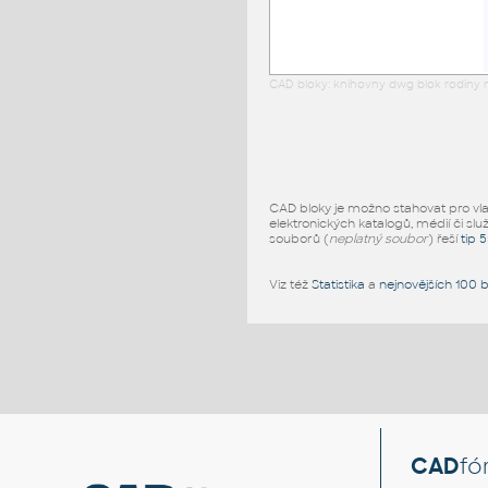
CAD bloky: knihovny dwg blok rodiny r
CAD bloky je možno stahovat pro vlast
elektronických katalogů, médií či slu
souborů (
neplatný soubor
) řeší
tip 
Viz též
Statistika
a
nejnovějších 100 
CAD
fó