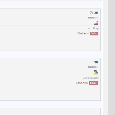
kat:
Ploty
Staženo:
5054
x
kat:
Posuvné
Staženo:
13597
x