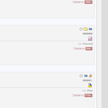
Staženo:
3536
x
kat:
Posuvné
Staženo:
586
x
kat:
Ploty
Staženo:
5730
x