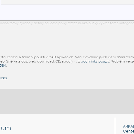
odina family symboly detaily součásti prvky stafáž buňka buňky výkres téma kategorie
ní osobní a firemní použití v CAD aplikacích. Není dovoleno jejich další šíření for
žeb (jiné katalogy, web download, CD, apod.) - viz
podmínky použití
. Problém ver
5584
.
bloků
.
rum
ARKA
Cente