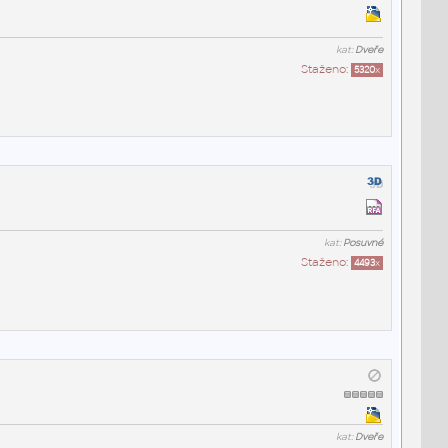
kat:
Dveře
Staženo:
5320
x
kat:
Posuvné
Staženo:
4493
x
kat:
Dveře