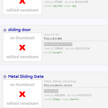
Velikost
373kB
• ze dne
15.04.2015
Umístil:
vijay7294
• Autor:
vijay
sliding door
doorA2.rfa
Posuvné dveře
Revit family RVT2012
Velikost
268kB
• ze dne
08.04.2014
Umístil:
bongkim
Metal Sliding Gate
Metal_Sliding_Gate.dwg
Posuvná brána, kovová
DWG2010
Velikost
435,9kB
• ze dne
04.09.2012
Umístil:
224ppy
• Autor:
Joachim