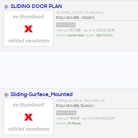
SLIDING DOOR PLAN
SLIDING_DOOR_PLAN.dwg
Posuvné dveře - půdorys
DWG2004
Velikost
87,7kB
• ze dne
09.02.2015
Umístil:
ktahameed
• Autor:
ABUASHIKA
Sliding-Surface_Mounted
Sliding-Surface_Mounted.rfa
Posuvné dveře, šoupačky
Revit family
Velikost
164kB
• ze dne
04.06.2007
Umístil:
Jiří Plávek