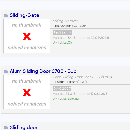
Sliding-Gate
Sliding-Gate.rfa
Posuvná kovová brána
Revit family
Velikost
484kB
• ze dne
22.09.2008
Umístil:
LatCh
Alum Sliding Door 2700 - Sub
Alum_Sliding_Door_2700_-_Sub.dwg
Hliníkové posuvné dveře
DWG2007
Velikost
79,3kB
• ze dne
17.03.2008
Umístil:
parable_au
Sliding door