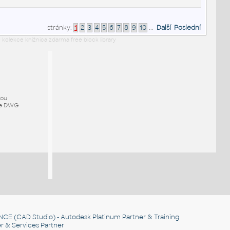
stránky:
1
2
3
4
5
6
7
8
9
10
...
Další
Poslední
 kolekce knižnica zdarma free block library
mou
ze DWG
NCE
(CAD Studio) - Autodesk Platinum Partner & Training
r & Services Partner