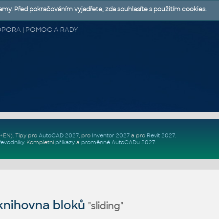
lamy. Před pokračováním vyjadřete, zda souhlasíte s použitím cookies.
 PODPORA | POMOC A RADY
Z+EN)
. Tipy pro
AutoCAD 2027
, pro
Inventor 2027
a pro
Revit 2027
.
řevodníky
.
Kompletní
příkazy
a
proměnné AutoCADu 2027
.
nihovna bloků
"sliding"