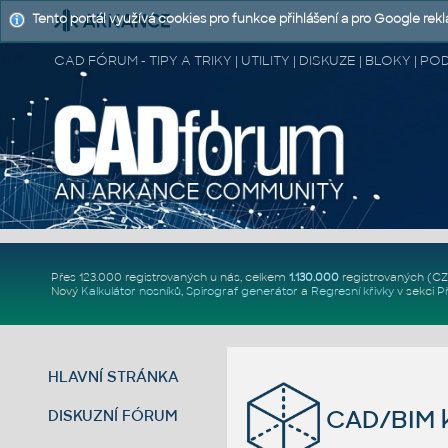
Tento portál využívá cookies pro funkce přihlášení a pro Google rek
CAD FÓRUM - TIPY A TRIKY | UTILITY | DISKUZE | BLOKY |
Přes 123.000 registrovaných u nás, celkem
1.130.000
registrovaných (C
Nový
Kalkulátor nosníků
,
Spirograf generátor
a
Regresní křivky
v sekci
P
HLAVNÍ STRÁNKA
CAD/BIM k
DISKUZNÍ FÓRUM