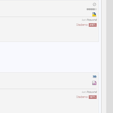
kat:
Posuvné
Staženo:
4187
x
kat:
Posuvné
Staženo:
1877
x