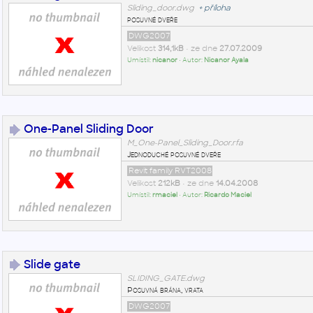
Sliding_door.dwg
+
příloha
posuvné dveře
DWG2007
Velikost
314,1kB
• ze dne
27.07.2009
Umístil:
nicanor
• Autor:
Nicanor Ayala
One-Panel Sliding Door
M_One-Panel_Sliding_Door.rfa
Jednoduché posuvné dveře
Revit family RVT2008
Velikost
212kB
• ze dne
14.04.2008
Umístil:
rmaciel
• Autor:
Ricardo Maciel
Slide gate
SLIDING_GATE.dwg
Posuvná brána, vrata
DWG2007