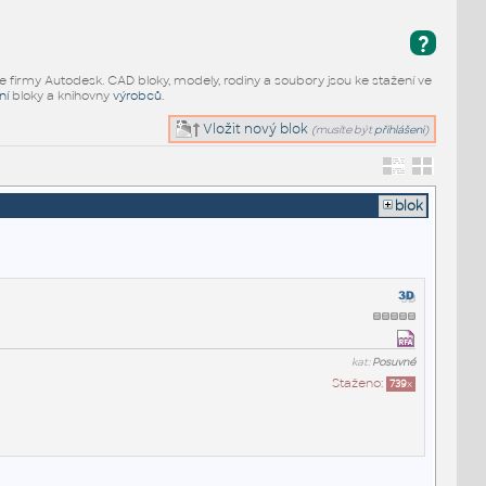
?
e firmy Autodesk. CAD bloky, modely, rodiny a soubory jsou ke stažení ve
ní
bloky a knihovny
výrobců
.
Vložit nový blok
(musíte být
přihlášeni
)
blok
kat:
Posuvné
Staženo:
739
x