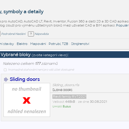
, symboly a detaily
ů
pro AutoCAD, AutoCAD LT, Revit, Inventor, Fusion 360 a další 2D a 3D CAD aplikac
alog slouží pro výměnu užitečných bloků mezi uživateli CAD a BIM aplikací.
Populár
Podrobné hledání
Nápověda
í stavby
•
Elektro
•
Mapování
•
Potrubí, TZB
•
Strojírenství
Vybrané bloky
:
(zvolte kategorii vlevo)
Nalezeno celkem
177
záznamů
hromadné stahování není pro váš účet dostupné
Sliding doors
Sliding_doors.rfa
Sliding doors
Revit family RVT2021
Velikost
448kB
• ze dne
30.08.2021
Umístil:
Euzus