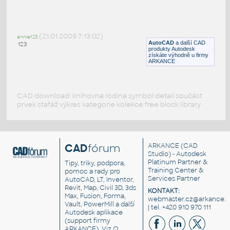
DN15-DN100 PN25
:
Příruby DN15-DN100, PN25
(21.01.2009 7:13:02)
annie123
DWG
Příruby
AutoCAD
a další CAD
123
produkty Autodesk
získáte výhodně u firmy
ARKANCE
CAD download: knihovna rodina symbol detail součást
prvek stafáž výkres kategorie kolekce free block library
CAD
fórum
ARKANCE
(CAD
Studio) - Autodesk
Platinum Partner &
Tipy, triky, podpora,
Training Center &
pomoc a rady pro
Services Partner
AutoCAD, LT, Inventor,
Revit, Map, Civil 3D, 3ds
KONTAKT:
Max, Fusion, Forma,
webmaster.cz@arkance.w
Vault, PowerMill a další
| tel. +420 910 970 111
Autodesk aplikace
(support firmy
ARKANCE). Viz
O