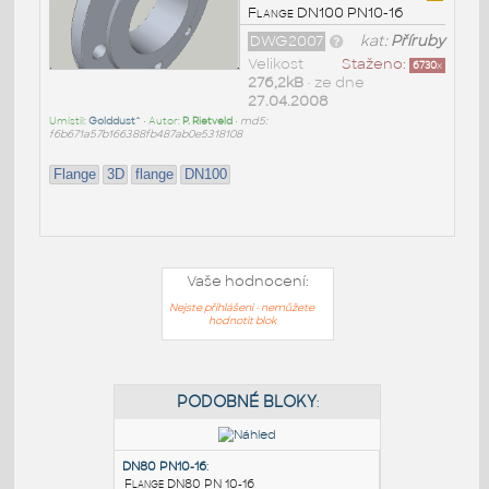
Flange DN100 PN10-16
DWG2007
kat:
Příruby
Velikost
Staženo:
6730
x
276,2kB
• ze dne
27.04.2008
Umístil:
Golddust^
• Autor:
P. Rietveld
•
md5:
f6b671a57b166388fb487ab0e5318108
Flange
3D
flange
DN100
Vaše hodnocení:
Nejste přihlášeni - nemůžete
hodnotit blok