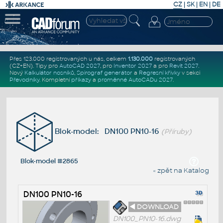
CZ
|
SK
|
EN
|
DE
Přes 123.000 registrovaných u nás, celkem
1.130.000
registrovaných
(CZ+EN)
. Tipy pro
AutoCAD 2027
, pro
Inventor 2027
a pro
Revit 2027
.
Nový
Kalkulátor nosníků
,
Spirograf generátor
a
Regresní křivky
v sekci
Převodníky
.
Kompletní
příkazy
a
proměnné AutoCADu 2027
.
Blok-model: DN100 PN10-16
(Příruby)
Blok-model #2865
« zpět na Katalog
DN100 PN10-16
◄ DOWNLOAD
DN100_PN10-16.dwg