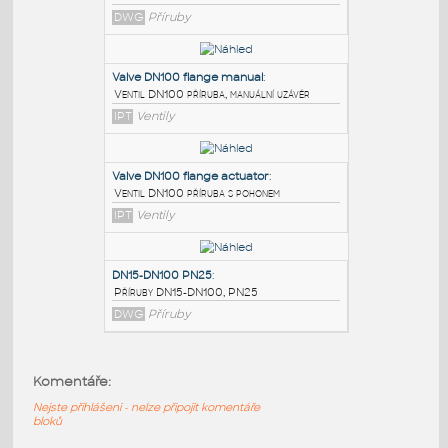
PODOBNÉ BLOKY
:
DN80 PN10-16
:
Flange DN80 PN 10-16
DWG
Příruby
Valve DN100 flange manual
:
Ventil DN100 příruba, manuální uzávěr
IPT
Ventily
Valve DN100 flange actuator
:
Komentáře:
Ventil DN100 příruba s pohonem
Nejste přihlášeni - nelze připojit komentáře
IPT
Ventily
bloků