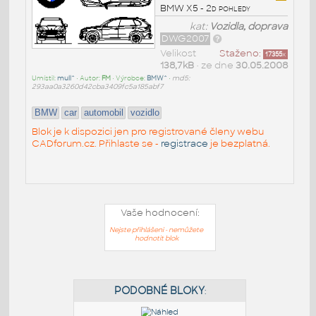
BMW X5 - 2d pohledy
kat:
Vozidla, doprava
DWG2007
Velikost
Staženo:
17355
x
138,7kB
• ze dne
30.05.2008
Umístil:
mull^
• Autor:
FM
• Výrobce:
BMW^
•
md5:
293aa0a3260d42cba3409fc5a185abf7
BMW
car
automobil
vozidlo
Blok je k dispozici jen pro registrované členy webu
CADforum.cz. Přihlaste se -
registrace
je bezplatná.
Vaše hodnocení:
Nejste přihlášeni - nemůžete
hodnotit blok