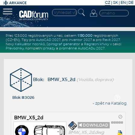
CZ
|
SK
|
EN
|
DE
Přes 123.000 registrovaných u nás, celkem
1.130.000
registrovaných
(CZ+EN)
. Tipy pro
AutoCAD 2027
, pro
Inventor 2027
a pro
Revit 2027
.
Nový
Kalkulátor nosníků
,
Spirograf generátor
a
Regresní křivky
v sekci
Převodníky
.
Kompletní
příkazy
a
proměnné AutoCADu 2027
.
Blok: BMW_X5_2d
(Vozidla, doprava)
Blok #3026
« zpět na Katalog
BMW_X5_2d
◄ DOWNLOAD
BMW_X5_2d.dwg