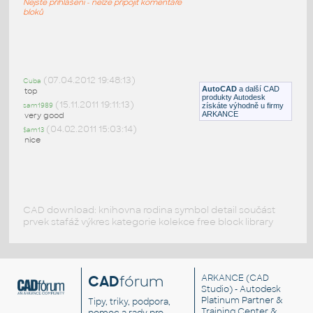
Nejste přihlášeni - nelze připojit komentáře
DWG
Vozidla, doprava
bloků
BMW_X6_2d_plan
:
BMW X6 - 2D půdorys
(07.04.2012 19:48:13)
Cuba
AutoCAD
a další CAD
DWG
Vozidla, doprava
top
produkty Autodesk
(15.11.2011 19:11:13)
sam1989
získáte výhodně u firmy
ARKANCE
very good
(04.02.2011 15:03:14)
$am13
nice
CAD download: knihovna rodina symbol detail součást
prvek stafáž výkres kategorie kolekce free block library
CAD
fórum
ARKANCE
(CAD
Studio) - Autodesk
Platinum Partner &
Tipy, triky, podpora,
Training Center &