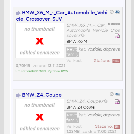
BMW_X6_M_-_Car_Automobile_Vehi
cle_Crossover_SUV
BMW_X6_M_-_Car_
Automobile_Vehicle_Cros
sover.rfa
BMW X6 M
Revit
kat:
Vozidla, doprava
family
Velikost
Staženo:
118
x
6,76MB
• ze dne
13.11.2021
Umístil:
Vladimír Michl
• Výrobce:
BMW
BMW_Z4_Coupe
BMW_Z4_Coupe.rfa
BMW Z4 Coupe
Revit
kat:
Vozidla, doprava
family
Velikost
Staženo:
55
x
1,23MB
• ze dne
11.06.2021