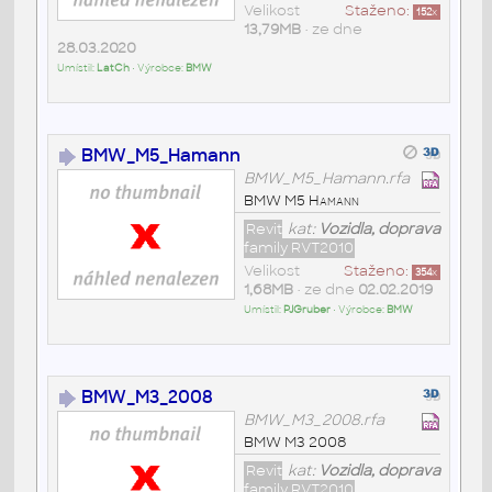
Velikost
Staženo:
152
x
13,79MB
• ze dne
28.03.2020
Umístil:
LatCh
• Výrobce:
BMW
BMW_M5_Hamann
BMW_M5_Hamann.rfa
BMW M5 Hamann
Revit
kat:
Vozidla, doprava
family RVT2010
Velikost
Staženo:
354
x
1,68MB
• ze dne
02.02.2019
Umístil:
PJGruber
• Výrobce:
BMW
BMW_M3_2008
BMW_M3_2008.rfa
BMW M3 2008
Revit
kat:
Vozidla, doprava
family RVT2010