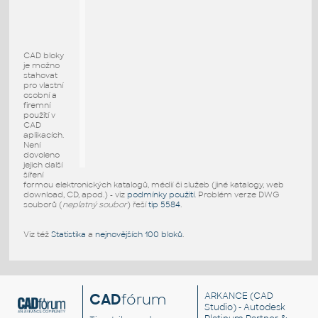
CAD bloky
je možno
stahovat
pro vlastní
osobní a
firemní
použití v
CAD
aplikacích.
Není
dovoleno
jejich další
šíření
formou elektronických katalogů, médií či služeb (jiné katalogy, web
download, CD, apod.) - viz
podmínky použití
. Problém verze DWG
souborů (
neplatný soubor
) řeší
tip 5584
.
Viz též
Statistika
a
nejnovějších 100 bloků
.
CAD
fórum
ARKANCE
(CAD
Studio) - Autodesk