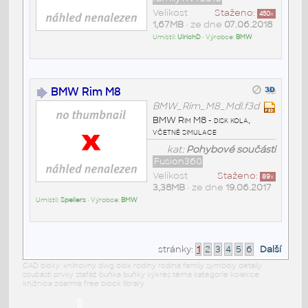
Velikost
Staženo:
450
x
1,67MB
• ze dne
07.06.2018
Umístil:
UlrichD
• Výrobce:
BMW
BMW Rim M8
BMW_Rim_M8_Mdl.f3d
BMW Rim M8 - disk kola,
včetně simulace
kat:
Pohybové součásti
Fusion360
Velikost
Staženo:
89
x
3,38MB
• ze dne
19.06.2017
Umístil:
Speliers
• Výrobce:
BMW
stránky:
1
2
3
4
5
6
Další
CAD bloky: knihovny dwg blok rodiny rodina family symboly detaily
součásti prvky stafáž buňka buňky výkres téma kategorie kolekce
knižnica zdarma free block library