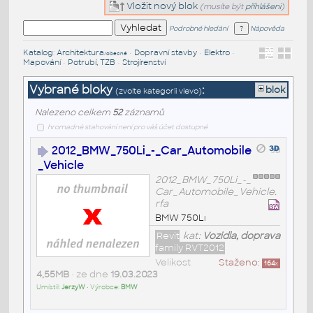
Vložit nový blok
(musíte být
přihlášeni
)
Podrobné hledání
Nápověda
Katalog
:
Architektura
•
Dopravní stavby
•
Elektro
•
/obecné
Mapování
•
Potrubí, TZB
•
Strojírenství
Vybrané bloky
:
blok
(zvolte kategorii vlevo)
Nalezeno celkem
52
záznamů
hromadné stahování není pro váš účet dostupné
2012_BMW_750Li_-_Car_Automobile
_Vehicle
2012_BMW_750Li_-_
Car_Automobile_Vehicle.
rfa
BMW 750Li
Revit
kat:
Vozidla, doprava
family RVT2012
Velikost
Staženo:
164
x
4,55MB
• ze dne
19.03.2023
Umístil:
JerzyW
• Výrobce:
BMW