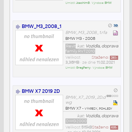
Umístil:
JoachimB
• Výrobce:
BMW
BMW_M3_2008_1
BMW_M3_2008_1.rfa
BMW M3 - 2008
Revit
kat:
Vozidla, doprava
family RVT2010
Velikost
Staženo:
280
x
3,38MB
• ze dne
11.02.2021
Umístil:
GregPerry
• Výrobce:
BMW
BMW X7 2019 2D
BMW_X7_2019_2D.d
wg
BMW X7 - výkresy, pohledy
kat:
Vozidla, doprava
DWG2000
Velikost
515kB
Staženo:
635
x