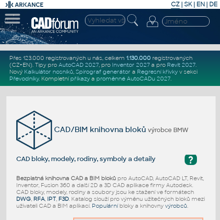
CZ
|
SK
|
EN
|
DE
Přes 123.000 registrovaných u nás, celkem
1.130.000
registrovaných
(CZ+EN)
. Tipy pro
AutoCAD 2027
, pro
Inventor 2027
a pro
Revit 2027
.
Nový
Kalkulátor nosníků
,
Spirograf generátor
a
Regresní křivky
v sekci
Převodníky
.
Kompletní
příkazy
a
proměnné AutoCADu 2027
.
CAD/BIM knihovna bloků
výrobce BMW
?
CAD bloky, modely, rodiny, symboly a detaily
Bezplatná knihovna CAD a BIM bloků
pro AutoCAD, AutoCAD LT, Revit,
Inventor, Fusion 360 a další 2D a 3D CAD aplikace firmy Autodesk.
CAD bloky, modely, rodiny a soubory jsou ke stažení ve formátech
DWG
,
RFA
,
IPT
,
F3D
. Katalog slouží pro výměnu užitečných bloků mezi
uživateli CAD a BIM aplikací.
Populární
bloky a knihovny
výrobců
.