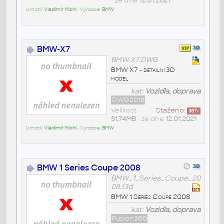
• ze dne
12.01.2021
Umístil:
Vladimír Michl
• Výrobce:
BMW
BMW-X7
BMW-X7.DWG
BMW X7 - detailní 3D
model
kat:
Vozidla, doprava
DWG2018
Velikost
Staženo:
387
x
51,74MB
• ze dne
12.01.2021
Umístil:
Vladimír Michl
• Výrobce:
BMW
BMW 1 Series Coupe 2008
BMW_1_Series_Coupe_20
08.f3d
BMW 1 Series Coupe 2008
kat:
Vozidla, doprava
Fusion360