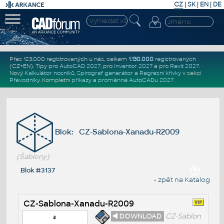
CZ
|
SK
|
EN
|
DE
Přes 123.000 registrovaných u nás, celkem
1.130.000
registrovaných
(CZ+EN)
. Tipy pro
AutoCAD 2027
, pro
Inventor 2027
a pro
Revit 2027
.
Nový
Kalkulátor nosníků
,
Spirograf generátor
a
Regresní křivky
v sekci
Převodníky
.
Kompletní
příkazy
a
proměnné AutoCADu 2027
.
Blok: CZ-Sablona-Xanadu-R2009
(Šablony)
Blok #3137
« zpět na Katalog
CZ-Sablona-Xanadu-R2009
◄ DOWNLOAD
CZ-Sablon