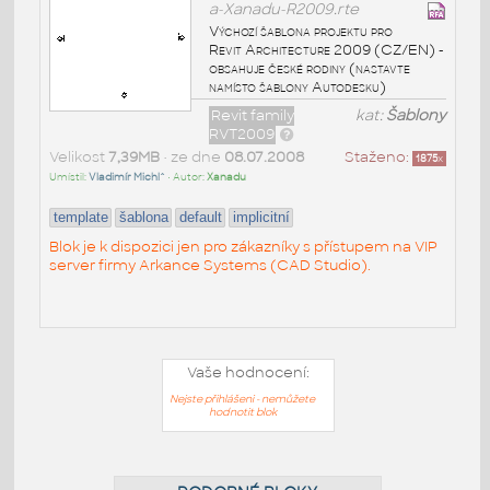
a-Xanadu-R2009.rte
Výchozí šablona projektu pro
Revit Architecture 2009 (CZ/EN) -
obsahuje české rodiny (nastavte
namísto šablony Autodesku)
Revit family
kat:
Šablony
RVT2009
Velikost
7,39MB
• ze dne
08.07.2008
Staženo:
1875
x
Umístil:
Vladimír Michl^
• Autor:
Xanadu
template
šablona
default
implicitní
Blok je k dispozici jen pro zákazníky s přístupem na VIP
server firmy Arkance Systems (CAD Studio).
Vaše hodnocení:
Nejste přihlášeni - nemůžete
hodnotit blok