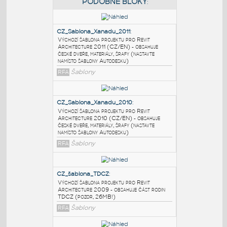
PODOBNÉ BLOKY
:
CZ_Sablona_Xanadu_2011
:
Výchozí šablona projektu pro Revit
Architecture 2011 (CZ/EN) - obsahuje
české dveře, materiály, šrafy (nastavte
namísto šablony Autodesku)
RFA
Šablony
CZ_Sablona_Xanadu_2010
:
Výchozí šablona projektu pro Revit
Architecture 2010 (CZ/EN) - obsahuje