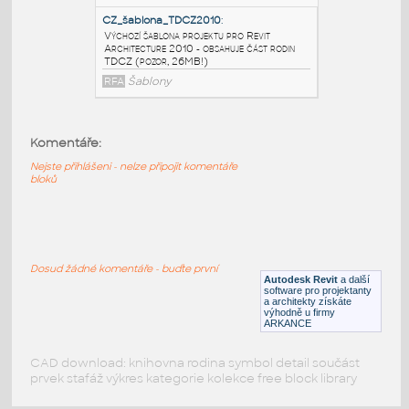
české dveře, materiály, šrafy (nastavte
namísto šablony Autodesku)
RFA
Šablony
CZ_šablona_TDCZ
:
Výchozí šablona projektu pro Revit
Architecture 2009 - obsahuje část rodin
Komentáře:
TDCZ (pozor, 26MB!)
Nejste přihlášeni - nelze připojit komentáře
RFA
Šablony
bloků
CZ_šablona_TDCZ2010
:
Výchozí šablona projektu pro Revit
Dosud žádné komentáře - buďte první
Architecture 2010 - obsahuje část rodin
Autodesk Revit
a další
TDCZ (pozor, 26MB!)
software pro projektanty
a architekty získáte
RFA
Šablony
výhodně u firmy
ARKANCE
CAD download: knihovna rodina symbol detail součást
prvek stafáž výkres kategorie kolekce free block library