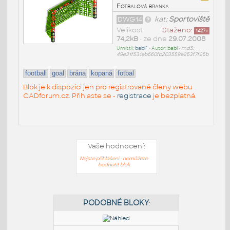
Fotbalová branka
DWG14
kat:
Sportoviště
Velikost
Staženo:
1427
x
74,2kB
• ze dne
29.07.2008
Umístil:
babi^
• Autor:
babi
•
md5:
49e31f531eb660fb203559e253f7f25b
football
goal
brána
kopaná
fotbal
Blok je k dispozici jen pro registrované členy webu
CADforum.cz. Přihlaste se -
registrace
je bezplatná.
Vaše hodnocení:
Nejste přihlášeni - nemůžete
hodnotit blok