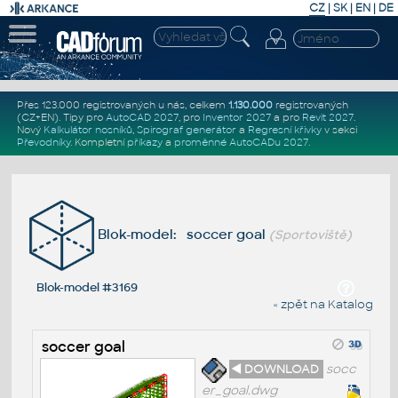
CZ
|
SK
|
EN
|
DE
Přes 123.000 registrovaných u nás, celkem
1.130.000
registrovaných
(CZ+EN)
. Tipy pro
AutoCAD 2027
, pro
Inventor 2027
a pro
Revit 2027
.
Nový
Kalkulátor nosníků
,
Spirograf generátor
a
Regresní křivky
v sekci
Převodníky
.
Kompletní
příkazy
a
proměnné AutoCADu 2027
.
Blok-model: soccer goal
(Sportoviště)
Blok-model #3169
« zpět na Katalog
soccer goal
◄ DOWNLOAD
socc
er_goal.dwg