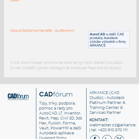
Football3d
:
Fotbalový míč
Dosud žádné komentáře - buďte první
DWG
Sport
AutoCAD
a další CAD
produkty Autodesk
získáte výhodně u firmy
ARKANCE
CAD download: knihovna rodina symbol detail součást
prvek stafáž výkres kategorie kolekce free block library
CAD
fórum
ARKANCE
(CAD
Studio) - Autodesk
Platinum Partner &
Tipy, triky, podpora,
Training Center &
pomoc a rady pro
Services Partner
AutoCAD, LT, Inventor,
Revit, Map, Civil 3D, 3ds
KONTAKT:
Max, Fusion, Forma,
webmaster.cz@arkance.w
Vault, PowerMill a další
| tel. +420 910 970 111
Autodesk aplikace
(support firmy