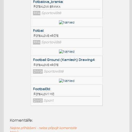
PODOBNÉ BLOKY
:
Fotbalova_branka
:
Fotbalová branka
RFA
Sportoviště
Fotbal
:
Fotbalové hřiště
RFA
Sportoviště
Football Ground (Kamlesh) Drawing4
:
Komentáře:
Fotbalové hřiště
Nejste přihlášeni - nelze připojit komentáře
DWG
Sportoviště
bloků