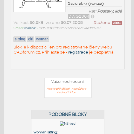
Sedící dívky (pohled)
kat:
Postavy, lidé
DWG2004
Velikost
36,6kB
• ze dne
30.07.2008
Staženo:
2386
x
Umístil:
melene^
•
md5: 9041ff0b725c250bf4b6759de38d77af
sitting
girl
woman
Blok je k dispozici jen pro registrované členy webu
CADforum.cz. Přihlaste se -
registrace
je bezplatná.
Vaše hodnocení:
Nejste přihlášeni - nemůžete
hodnotit blok