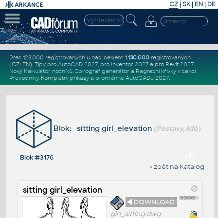
CZ
|
SK
|
EN
|
DE
Přes 123.000 registrovaných u nás, celkem
1.130.000
registrovaných
(CZ+EN)
. Tipy pro
AutoCAD 2027
, pro
Inventor 2027
a pro
Revit 2027
.
Nový
Kalkulátor nosníků
,
Spirograf generátor
a
Regresní křivky
v sekci
Převodníky
.
Kompletní
příkazy
a
proměnné AutoCADu 2027
.
Blok: sitting girl_elevation
(Postavy, lidé)
Blok #3176
« zpět na Katalog
sitting girl_elevation
◄ DOWNLOAD
girl_sitting.dwg