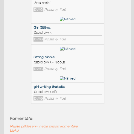
PODOBNÉ BLOKY
:
woman sitting
:
Žena sedící
DWG
Postavy, lidé
Girl Sitting
:
Sedící dívka
DWG
Postavy, lidé
Sitting Nicole
:
Komentáře:
Sedící dívka - Nicole
Nejste přihlášeni - nelze připojit komentáře
DWG
Postavy, lidé
bloků