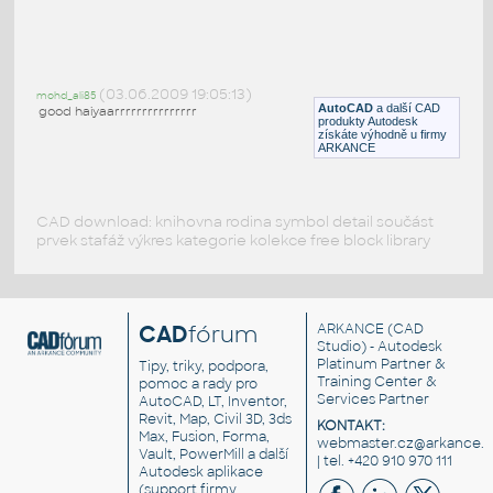
girl writing that sits
:
Sedící dívka píše
(03.06.2009 19:05:13)
mohd_ali85
DWG
Postavy, lidé
AutoCAD
a další CAD
good haiyaarrrrrrrrrrrrrrr
produkty Autodesk
získáte výhodně u firmy
ARKANCE
CAD download: knihovna rodina symbol detail součást
prvek stafáž výkres kategorie kolekce free block library
CAD
fórum
ARKANCE
(CAD
Studio) - Autodesk
Platinum Partner &
Tipy, triky, podpora,
Training Center &
pomoc a rady pro
Services Partner
AutoCAD, LT, Inventor,
Revit, Map, Civil 3D, 3ds
KONTAKT:
Max, Fusion, Forma,
webmaster.cz@arkance.w
Vault, PowerMill a další
| tel. +420 910 970 111
Autodesk aplikace
(support firmy