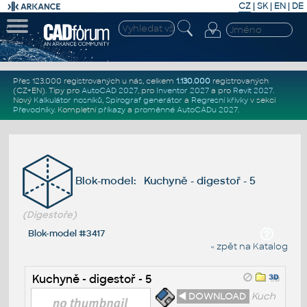
CZ
|
SK
|
EN
|
DE
Přes 123.000 registrovaných u nás, celkem
1.130.000
registrovaných
(CZ+EN)
. Tipy pro
AutoCAD 2027
, pro
Inventor 2027
a pro
Revit 2027
.
Nový
Kalkulátor nosníků
,
Spirograf generátor
a
Regresní křivky
v sekci
Převodníky
.
Kompletní
příkazy
a
proměnné AutoCADu 2027
.
Blok-model: Kuchyně - digestoř - 5
(Digestoře)
Blok-model #3417
« zpět na Katalog
Kuchyně - digestoř - 5
◄ DOWNLOAD
Kuch