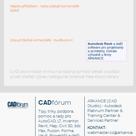
Kuchyně - digestoř - 6
Nejste přihlášeni - nelze připojit komentáře
RFA
Digestoře
bloků
Kuchyně - digestoř - 7
:
Kuchyně - digestoř - 7
Dosud žádné komentáře - buďte první
Autodesk Revit
a další
RFA
Digestoře
software pro projektanty
a architekty získáte
výhodně u firmy
ARKANCE
CAD download: knihovna rodina symbol detail součást
prvek stafáž výkres kategorie kolekce free block library
CAD
fórum
ARKANCE
(CAD
Studio) - Autodesk
Platinum Partner &
Tipy, triky, podpora,
Training Center &
pomoc a rady pro
Services Partner
AutoCAD, LT, Inventor,
Revit, Map, Civil 3D, 3ds
KONTAKT:
Max, Fusion, Forma,
webmaster.cz@arkance.w
Vault, PowerMill a další