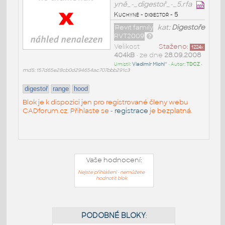
yně_-_digestoř_-_5.rfa
Kuchyně - digestoř - 5
Revit family
kat:
Digestoře
RVT2009
Velikost
Staženo:
1224
x
404kB
• ze dne
28.09.2008
Umístil:
Vladimír Michl^
• Autor:
TDCZ
•
md5: 157d65e28cb0d294654ac707bbb291c3
digestoř
range
hood
Blok je k dispozici jen pro registrované členy webu
CADforum.cz. Přihlaste se -
registrace
je bezplatná.
Vaše hodnocení:
Nejste přihlášeni - nemůžete
hodnotit blok