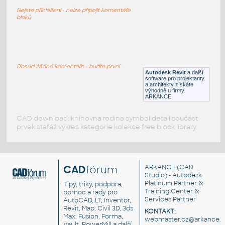
Kuchyňská deska s kulatým dřezem
Nejste přihlášeni - nelze připojit komentáře
RFA
Kuchyně
bloků
ANSA-100S
:
ANSA-100S kuchyňský dřez
Dosud žádné komentáře - buďte první
Autodesk Revit
a další
RFA
Dřezy
software pro projektanty
a architekty získáte
výhodně u firmy
ARKANCE
CAD download: knihovna rodina symbol detail součást
prvek stafáž výkres kategorie kolekce free block library
CAD
fórum
ARKANCE
(CAD
Studio) - Autodesk
Platinum Partner &
Tipy, triky, podpora,
Training Center &
pomoc a rady pro
Services Partner
AutoCAD, LT, Inventor,
Revit, Map, Civil 3D, 3ds
KONTAKT:
Max, Fusion, Forma,
webmaster.cz@arkance.w
Vault, PowerMill a další