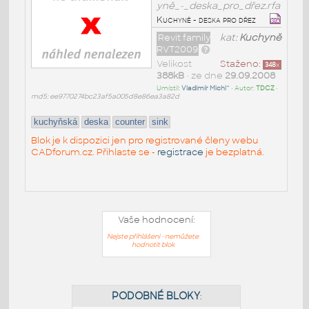
yně_-_deska_pro_dřez.rfa
Kuchyně - deska pro dřez
Revit family
kat:
Kuchyně
RVT2009
Velikost
Staženo:
348
x
388kB
• ze dne
29.09.2008
Umístil:
Vladimír Michl^
• Autor:
TDCZ
•
md5: ee9770274bc23af5a005d8e86ea3a82d
kuchyňská
deska
counter
sink
Blok je k dispozici jen pro registrované členy webu
CADforum.cz. Přihlaste se -
registrace
je bezplatná.
Vaše hodnocení:
Nejste přihlášeni - nemůžete
hodnotit blok