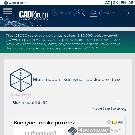
CZ
|
SK
|
EN
|
DE
Přes 123.000 registrovaných u nás, celkem
1.130.000
registrovaných
(CZ+EN)
. Tipy pro
AutoCAD 2027
, pro
Inventor 2027
a pro
Revit 2027
.
Nový
Kalkulátor nosníků
,
Spirograf generátor
a
Regresní křivky
v sekci
Převodníky
.
Kompletní
příkazy
a
proměnné AutoCADu 2027
.
Blok-model: Kuchyně - deska pro dřez
(Kuchyně)
Blok-model #3438
« zpět na Katalog
Kuchyně - deska pro dřez
◄ DOWNLOAD
Kuch