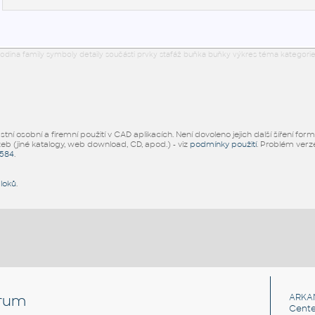
odina family symboly detaily součásti prvky stafáž buňka buňky výkres téma kategorie
ní osobní a firemní použití v CAD aplikacích. Není dovoleno jejich další šíření for
žeb (jiné katalogy, web download, CD, apod.) - viz
podmínky použití
. Problém ver
5584
.
bloků
.
rum
ARKA
Cente