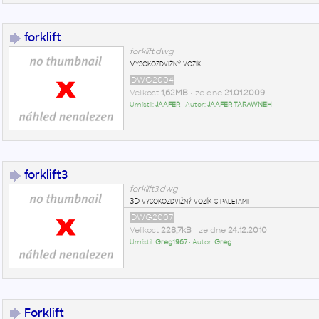
forklift
forklift.dwg
Vysokozdvižný vozík
DWG2004
Velikost
1,62MB
• ze dne
21.01.2009
Umístil:
JAAFER
• Autor:
JAAFER TARAWNEH
forklift3
forklift3.dwg
3D vysokozdvižný vozík s paletami
DWG2007
Velikost
228,7kB
• ze dne
24.12.2010
Umístil:
Greg1967
• Autor:
Greg
Forklift