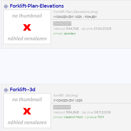
Forklift-Plan-Elevations
Forklift-Plan-Elevations.dwg
vysokozdvižný vozík - pohledy
DWG2007
Velikost
544,7kB
• ze dne
21.04.2009
Umístil:
Jackdaw
Forklift--3d
forklift--3d.dwg
Vysokozdvižný vozík
DWG2010
Velikost
564,6kB
• ze dne
06.11.2009
Umístil:
Vladimír Michl
• Výrobce:
TCM