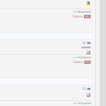
kat:
Bezpečnost
Staženo:
940
x
kat:
Průmyslová
Staženo:
425
x
kat:
Průmyslová