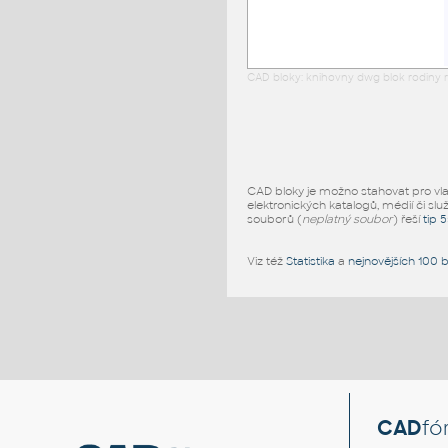
CAD bloky: knihovny dwg blok rodiny r
CAD bloky je možno stahovat pro vlast
elektronických katalogů, médií či slu
souborů (
neplatný soubor
) řeší
tip 
Viz též
Statistika
a
nejnovějších 100 
CAD
fó