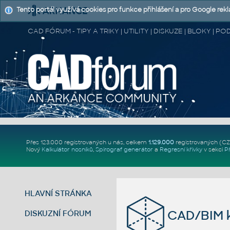
Tento portál využívá cookies pro funkce přihlášení a pro Google rek
CAD FÓRUM - TIPY A TRIKY | UTILITY | DISKUZE | BLOKY |
Přes 123.000 registrovaných u nás, celkem
1.129.000
registrovaných (C
Nový
Kalkulátor nosníků
,
Spirograf generátor
a
Regresní křivky
v sekci
P
HLAVNÍ STRÁNKA
CAD/BIM k
DISKUZNÍ FÓRUM