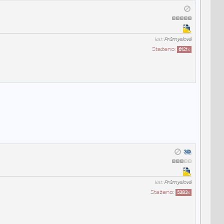
kat:
Průmyslová
Staženo:
6121
x
kat:
Průmyslová
Staženo:
5383
x