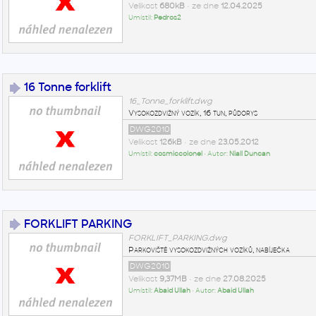
Velikost
680kB
• ze dne
12.04.2025
Umístil:
Pedros2
16 Tonne forklift
16_Tonne_forklift.dwg
Vysokozdvižný vozík, 16 tun, půdorys
DWG2010
Velikost
126kB
• ze dne
23.05.2012
Umístil:
cosmiccolonel
• Autor:
Niall Duncan
FORKLIFT PARKING
FORKLIFT_PARKING.dwg
Parkoviště vysokozdvižných vozíků, nabíječka
DWG2010
Velikost
9,37MB
• ze dne
27.08.2025
Umístil:
Abaid Ullah
• Autor:
Abaid Ullah