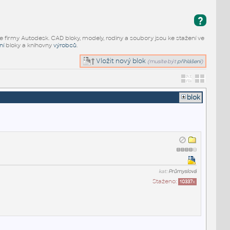
?
e firmy Autodesk. CAD bloky, modely, rodiny a soubory jsou ke stažení ve
ní
bloky a knihovny
výrobců
.
Vložit nový blok
(musíte být
přihlášeni
)
blok
kat:
Průmyslová
Staženo:
10337
x