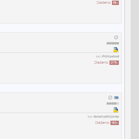
Staženo:
59
x
kat:
Průmyslová
Staženo:
2175
x
kat:
Konstrukční prvky
Staženo:
180
x