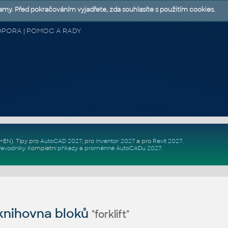
lamy. Před pokračováním vyjadřete, zda souhlasíte s použitím cookies.
 PODPORA | POMOC A RADY
Z+EN)
. Tipy pro
AutoCAD 2027
, pro
Inventor 2027
a pro
Revit 2027
.
řevodníky
.
Kompletní
příkazy
a
proměnné AutoCADu 2027
.
nihovna bloků
"forklift"