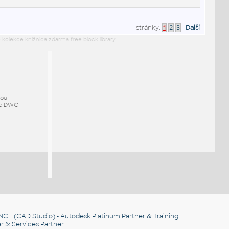
stránky:
1
2
3
Další
 kolekce knižnica zdarma free block library
mou
ze DWG
NCE
(CAD Studio) - Autodesk Platinum Partner & Training
r & Services Partner