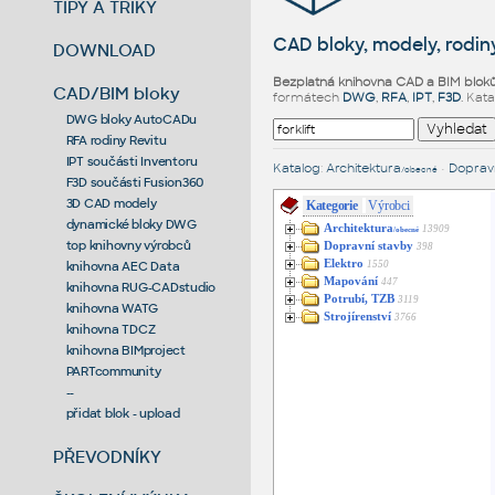
TIPY A TRIKY
CAD bloky, modely, rodiny
DOWNLOAD
Bezplatná knihovna CAD a BIM blok
CAD/BIM bloky
formátech
DWG
,
RFA
,
IPT
,
F3D
. Kat
DWG bloky AutoCADu
RFA rodiny Revitu
IPT součásti Inventoru
Katalog
:
Architektura
•
Dopravn
/obecné
F3D součásti Fusion360
3D CAD modely
Kategorie
Výrobci
dynamické bloky DWG
Architektura
13909
/obecné
top knihovny výrobců
Dopravní stavby
398
Elektro
1550
knihovna AEC Data
Mapování
447
knihovna RUG-CADstudio
Potrubí, TZB
3119
knihovna WATG
Strojírenství
3766
knihovna TDCZ
knihovna BIMproject
PARTcommunity
--
přidat blok - upload
PŘEVODNÍKY