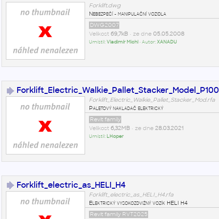
Forklift.dwg
Nebezpečí - manipulační vozidla
DWG2007
Velikost
69,7kB
• ze dne
05.05.2008
Umístil:
Vladimír Michl
• Autor:
XANADU
Forklift_Electric_Walkie_Pallet_Stacker_Model_P100
Forklift_Electric_Walkie_Pallet_Stacker_Mod.rfa
Paletový nakladač elektrický
Revit family
Velikost
6,32MB
• ze dne
28.03.2021
Umístil:
LHoper
Forklift_electric_as_HELI_H4
Forklift_electric_as_HELI_H4.rfa
Elektrický vysokozdvižný vozík HELI H4
Revit family RVT2025