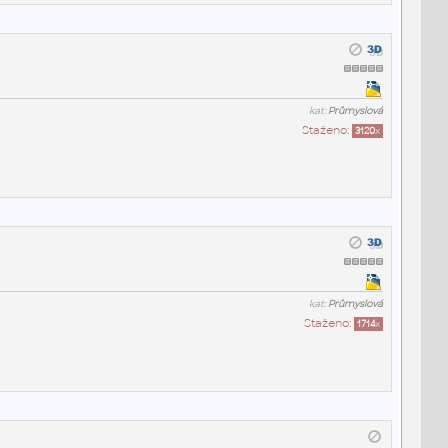
kat:
Průmyslová
Staženo:
3120
x
kat:
Průmyslová
Staženo:
1714
x