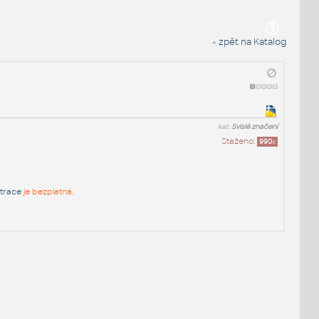
« zpět na Katalog
kat:
Svislé značení
Staženo:
990
x
strace
je bezplatná.