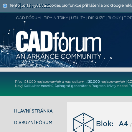
Tento portál využívá cookies pro funkce přihlášení a pro Google rek
CAD FÓRUM - TIPY A TRIKY | UTILITY | DISKUZE | BLOKY |
Přes 123.000 registrovaných u nás, celkem
1.130.000
registrovaných (C
Nový
Kalkulátor nosníků
,
Spirograf generátor
a
Regresní křivky
v sekci
P
HLAVNÍ STRÁNKA
Blok: A4
DISKUZNÍ FÓRUM
(