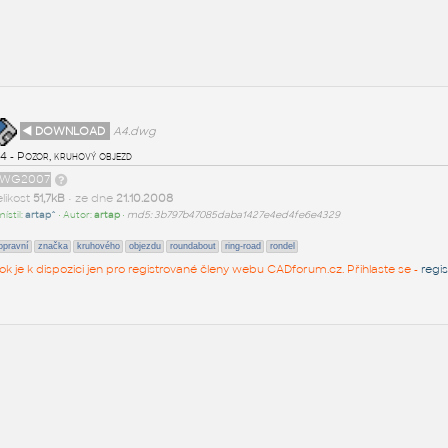
◄ DOWNLOAD
A4.dwg
4 - Pozor, kruhový objezd
WG2007
likost
51,7kB
• ze dne
21.10.2008
ístil:
artap^
• Autor:
artap
•
md5: 3b797b47085daba1427e4ed4fe6e4329
opravní
značka
kruhového
objezdu
roundabout
ring-road
rondel
ok je k dispozici jen pro registrované členy webu CADforum.cz. Přihlaste se -
regi