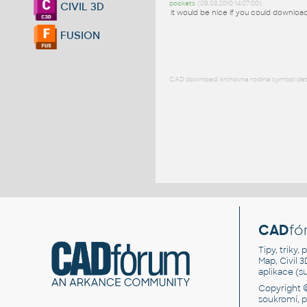
pockets
(09.03.2010 14:07:00)
CIVIL 3D
it would be nice if you could downloa
FUSION
CAD download: knihovna rodina symbol detai
CAD
fó
Tipy, triky
Map, Civil 
aplikace (
Copyright 
soukromí, 