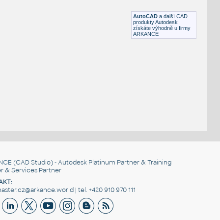
RFA
Svislé značení
AutoCAD
a další CAD
produkty Autodesk
získáte výhodně u firmy
ARKANCE
NCE
(CAD Studio) - Autodesk Platinum Partner & Training
r & Services Partner
AKT:
ster.cz@arkance.world | tel. +420 910 970 111