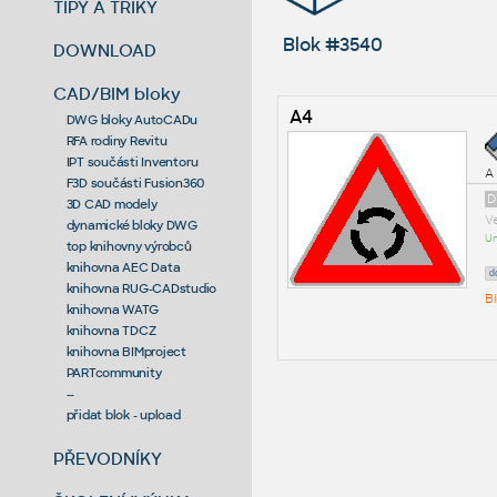
TIPY A TRIKY
Blok #3540
DOWNLOAD
CAD/BIM bloky
A4
DWG bloky AutoCADu
RFA rodiny Revitu
IPT součásti Inventoru
A 
F3D součásti Fusion360
D
3D CAD modely
Ve
dynamické bloky DWG
Um
top knihovny výrobců
knihovna AEC Data
d
knihovna RUG-CADstudio
Bl
knihovna WATG
knihovna TDCZ
knihovna BIMproject
PARTcommunity
--
přidat blok - upload
PŘEVODNÍKY