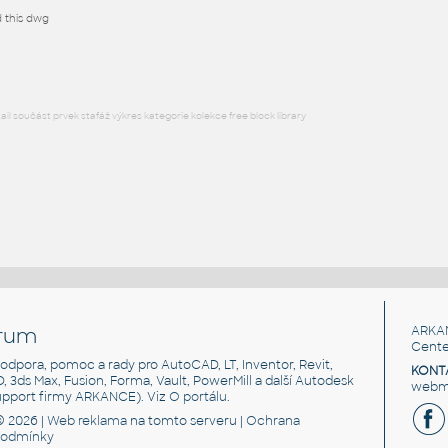
d this dwg
DWG
Silnice
l součást prvek stafáž výkres kategorie kolekce free block library
rum
ARKA
Cente
, podpora, pomoc a rady pro AutoCAD, LT, Inventor, Revit,
KONT
3D, 3ds Max, Fusion, Forma, Vault, PowerMill a další Autodesk
webma
support firmy ARKANCE). Viz
O portálu
.
© 2026 |
Web reklama
na tomto serveru |
Ochrana
podmínky