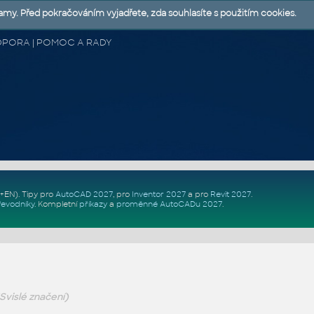
lamy. Před pokračováním vyjadřete, zda souhlasíte s použitím cookies.
 PODPORA | POMOC A RADY
Z+EN)
. Tipy pro
AutoCAD 2027
, pro
Inventor 2027
a pro
Revit 2027
.
řevodníky
.
Kompletní
příkazy
a
proměnné AutoCADu 2027
.
Svislé značení)