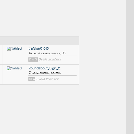
NÉ BLOKY
:
trafsign01016
:
Kruhový objezd, značka, UK
DWG
Svislé značení
Roundabout_Sign_2
:
ka na světě
Značka objezdu, objížďky