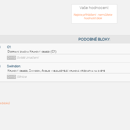
Vaše hodnocení:
Nejste přihlášeni - nemůžete
hodnotit blok
PODOB
C1
:
ře bloků
Dopravní značka Kruhový objezd (C1)
DWG
Svislé značení
Swindon
:
Kruhový objezd, Swindon, Anglie - nejsložitější kruhová křižovat