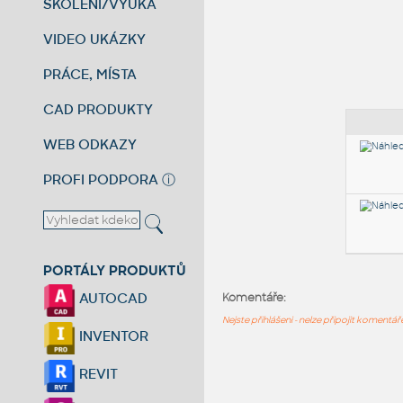
ŠKOLENÍ/VÝUKA
VIDEO UKÁZKY
PRÁCE, MÍSTA
CAD PRODUKTY
WEB ODKAZY
PROFI PODPORA
ⓘ
PORTÁLY PRODUKTŮ
AUTOCAD
Komentáře:
Nejste přihlášeni - nelze připojit komentá
INVENTOR
REVIT