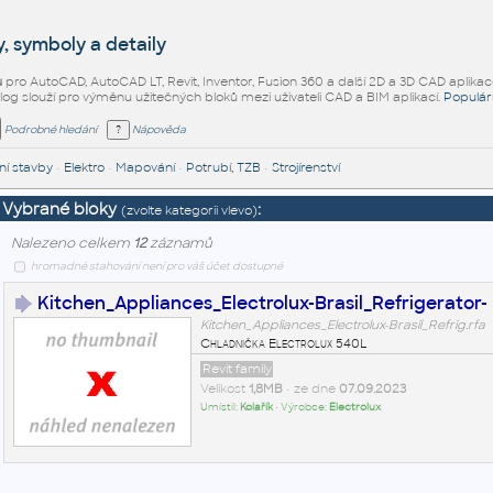
, symboly a detaily
ů
pro AutoCAD, AutoCAD LT, Revit, Inventor, Fusion 360 a další 2D a 3D CAD aplikac
alog slouží pro výměnu užitečných bloků mezi uživateli CAD a BIM aplikací.
Populár
Podrobné hledání
Nápověda
í stavby
•
Elektro
•
Mapování
•
Potrubí, TZB
•
Strojírenství
Vybrané bloky
:
(zvolte kategorii vlevo)
Nalezeno celkem
12
záznamů
hromadné stahování není pro váš účet dostupné
Kitchen_Appliances_Electrolux-Brasil_Refrigerator-
Kitchen_Appliances_Electrolux-Brasil_Refrig.rfa
Chladnička Electrolux 540L
Revit family
Velikost
1,8MB
• ze dne
07.09.2023
Umístil:
Kolařík
• Výrobce:
Electrolux