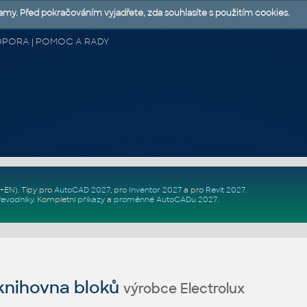
lamy. Před pokračováním vyjadřete, zda souhlasíte s použitím cookies.
 PODPORA | POMOC A RADY
Z+EN)
. Tipy pro
AutoCAD 2027
, pro
Inventor 2027
a pro
Revit 2027
.
řevodníky
.
Kompletní
příkazy
a
proměnné AutoCADu 2027
.
nihovna bloků
výrobce Electrolux