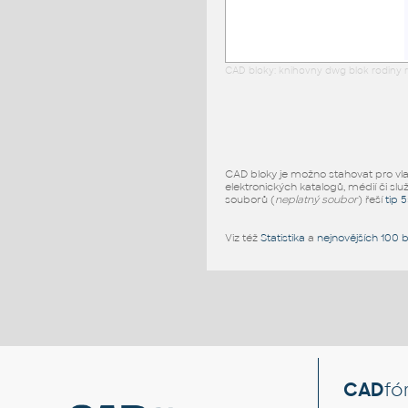
CAD bloky: knihovny dwg blok rodiny r
CAD bloky je možno stahovat pro vlast
elektronických katalogů, médií či slu
souborů (
neplatný soubor
) řeší
tip 
Viz též
Statistika
a
nejnovějších 100 
CAD
fó