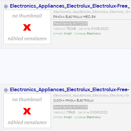
Electronics_Appliances_Electrolux_Electrolux-Free_
Electronics_Appliances_Electrolux_Electrolu_12.r
Pračka Electrolux HEC-54
Revit family RVT2015
Velikost
752kB
• ze dne
01.06.2022
Umístil:
Andy1
• Výrobce:
Electrolux
Electronics_Appliances_Electrolux_Electrolux-Free-
Electronics_Appliances_Electrolux_Electrolu.rfa
Sušička prádla Electrolux
Revit family RVT2015
Velikost
716kB
• ze dne
01.06.2022
Umístil:
Andy1
• Výrobce:
Electrolux