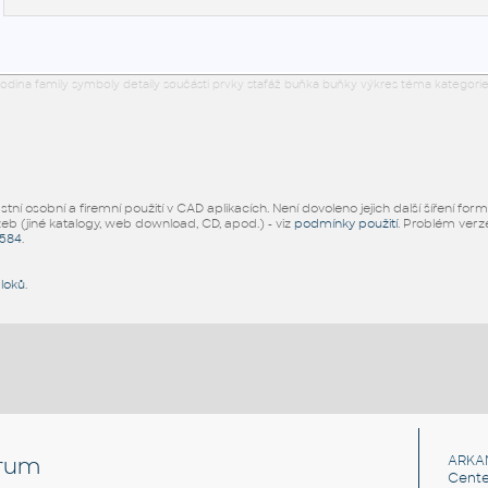
odina family symboly detaily součásti prvky stafáž buňka buňky výkres téma kategorie
ní osobní a firemní použití v CAD aplikacích. Není dovoleno jejich další šíření for
žeb (jiné katalogy, web download, CD, apod.) - viz
podmínky použití
. Problém ver
5584
.
bloků
.
rum
ARKA
Cente