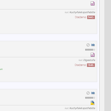
kat:
Kuchyňské spotřebiče
Staženo:
5442
x
kat:
Digestoře
Staženo:
1848
x
lux
kat:
Kuchyňské spotřebiče