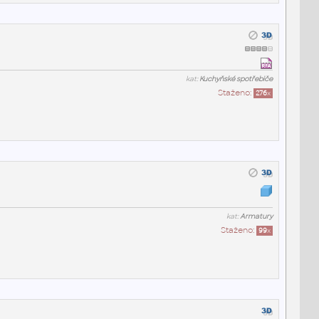
kat:
Kuchyňské spotřebiče
Staženo:
276
x
kat:
Armatury
Staženo:
99
x