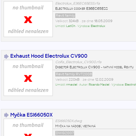
Electrolux_E36EC65ESS.rfa
Electrolux cooker E36EC65ESS
Revit family
Velikost
324kB
• ze dne
18.05.2009
Umístil:
LatCh
• Výrobce:
Electrolux
Exhaust Hood Electrolux CV900
Coifa_Electrolux_CV900.rfa
Digestoř Electrolux CV900 - nativní model Revitu
Revit family RVT2008
Velikost
220kB
• ze dne
12.02.2009
Umístil:
rmaciel
• Autor:
Ricardo Maciel
• Výrobce:
Electro
Myčka ESI66050X
ESI66050X.dwg
Myčka na nádobí, vestavná
DWG2007