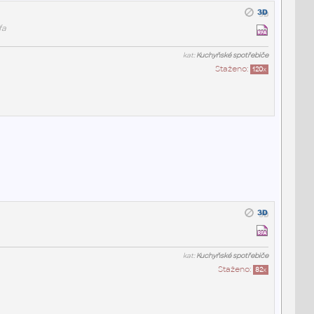
fa
kat:
Kuchyňské spotřebiče
Staženo:
120
x
kat:
Kuchyňské spotřebiče
Staženo:
82
x