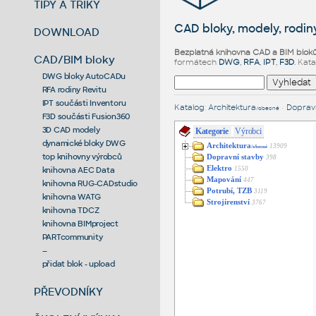
TIPY A TRIKY
CAD bloky, modely, rodiny
DOWNLOAD
Bezplatná knihovna CAD a BIM blok
CAD/BIM bloky
formátech
DWG
,
RFA
,
IPT
,
F3D
. Kat
DWG bloky AutoCADu
RFA rodiny Revitu
IPT součásti Inventoru
Katalog
:
Architektura
•
Dopravn
/obecné
F3D součásti Fusion360
3D CAD modely
Kategorie
Výrobci
dynamické bloky DWG
Architektura
13909
/obecné
top knihovny výrobců
Dopravní stavby
398
Elektro
1550
knihovna AEC Data
Mapování
447
knihovna RUG-CADstudio
Potrubí, TZB
3119
knihovna WATG
Strojírenství
3767
knihovna TDCZ
knihovna BIMproject
PARTcommunity
--
přidat blok - upload
PŘEVODNÍKY