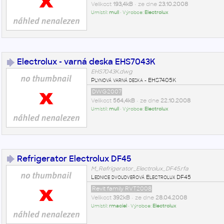
Velikost
193,4kB
• ze dne
23.10.2008
Umístil:
mull
• Výrobce:
Electrolux
Electrolux - varná deska EHS7043K
EHS7043K.dwg
Plynová varná deska - EHS7405K
DWG2007
Velikost
564,4kB
• ze dne
22.10.2008
Umístil:
mull
• Výrobce:
Electrolux
Refrigerator Electrolux DF45
M_Refrigerator_Electrolux_DF45.rfa
Lednice dvoudveřová Electrolux DF45
Revit family RVT2008
Velikost
392kB
• ze dne
28.04.2008
Umístil:
rmaciel
• Výrobce:
Electrolux