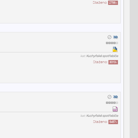
Staženo:
2756
x
kat:
Kuchyňské spotřebiče
Staženo:
3013
x
kat:
Kuchyňské spotřebiče
Staženo:
5457
x