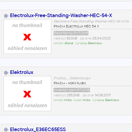
Electrolux-Free-Standing-Washer-HEC-54-X
Electrolux-Free-Standing-Washer-HEC-54-X.rfa
Pračka Electrolux HEC 54 X
Revit family RVT2015
Velikost
820kB
• ze dne
26.04.2020
Umístil:
Jílková
• Výrobce:
Electrolux
Elektrolux
Pračka_-_Elektrolux.ipt
Pračka - horní plnění
Inventor part IPT2015
Velikost
265,5kB
• ze dne
14.06.2017
Umístil:
imiko
• Autor:
imiko
• Výrobce:
Electrolux
Electrolux_E36EC65ESS