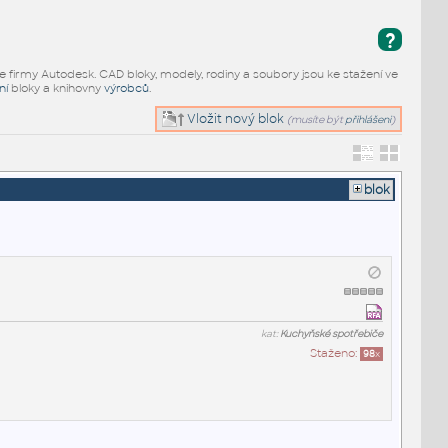
?
e firmy Autodesk. CAD bloky, modely, rodiny a soubory jsou ke stažení ve
ní
bloky a knihovny
výrobců
.
Vložit nový blok
(musíte být
přihlášeni
)
blok
kat:
Kuchyňské spotřebiče
Staženo:
98
x