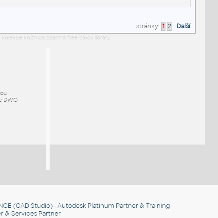
stránky:
1
2
Další
 kolekce knižnica zdarma free block library
mou
ze DWG
NCE
(CAD Studio) - Autodesk Platinum Partner & Training
r & Services Partner