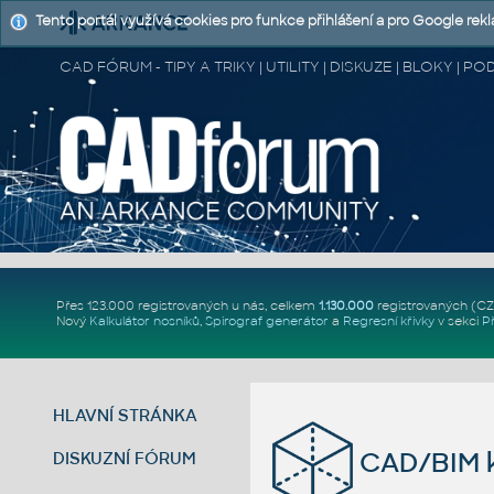
Tento portál využívá cookies pro funkce přihlášení a pro Google rek
CAD FÓRUM - TIPY A TRIKY | UTILITY | DISKUZE | BLOKY |
Přes 123.000 registrovaných u nás, celkem
1.130.000
registrovaných (C
Nový
Kalkulátor nosníků
,
Spirograf generátor
a
Regresní křivky
v sekci
P
HLAVNÍ STRÁNKA
CAD/BIM k
DISKUZNÍ FÓRUM