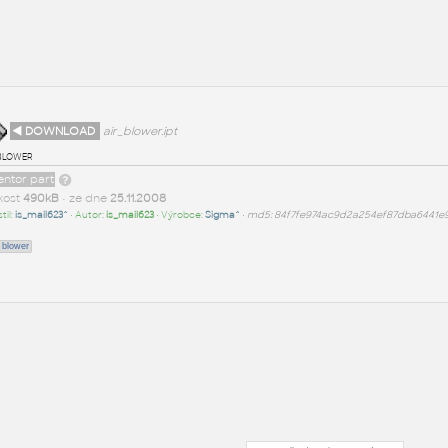
◄ DOWNLOAD
air_blower.ipt
 blower
entor part
ikost
490kB
• ze dne
25.11.2008
til:
is_mail623^
• Autor:
is_mail623
• Výrobce:
Sigma^
•
md5: 84f7fe974ac9d2a254ef87dba6441e
blower