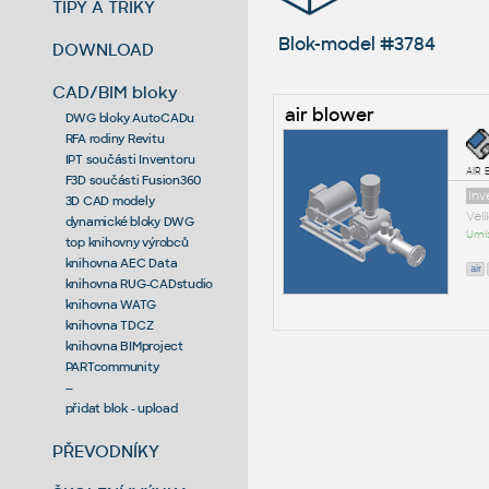
TIPY A TRIKY
Blok-model #3784
DOWNLOAD
CAD/BIM bloky
air blower
DWG bloky AutoCADu
RFA rodiny Revitu
IPT součásti Inventoru
air
F3D součásti Fusion360
Inv
3D CAD modely
Vel
dynamické bloky DWG
Umís
top knihovny výrobců
knihovna AEC Data
air
knihovna RUG-CADstudio
knihovna WATG
knihovna TDCZ
knihovna BIMproject
PARTcommunity
--
přidat blok - upload
PŘEVODNÍKY