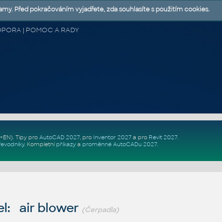
lamy. Před pokračováním vyjadřete, zda souhlasíte s použitím cookies.
 PODPORA | POMOC A RADY
Z+EN)
. Tipy pro
AutoCAD 2027
, pro
Inventor 2027
a pro
Revit 2027
.
řevodníky
.
Kompletní
příkazy
a
proměnné AutoCADu 2027
.
l: air blower
(Čerpadla)