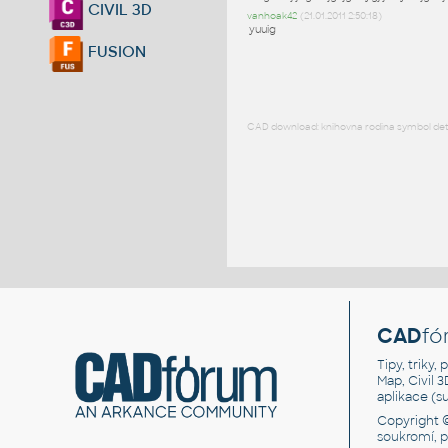
CIVIL 3D
vanhoak42
(21.01.2011 2:50:18)
yuuig
FUSION
CAD download: knihovna rodina symbol detai
CAD
fó
Tipy, triky
Map, Civil 
aplikace (
Copyright 
soukromí, 