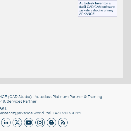
Autodesk Inventor
a
další CAD/CAM software
získáte výhodně u firmy
ARKANCE
NCE
(CAD Studio) - Autodesk Platinum Partner & Training
r & Services Partner
AKT:
ster.cz@arkance.world | tel. +420 910 970 111