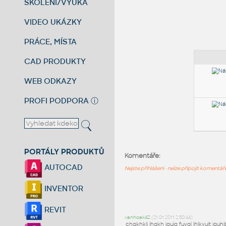
ŠKOLENÍ/VÝUKA
VIDEO UKÁZKY
PRÁCE, MÍSTA
CAD PRODUKTY
WEB ODKAZY
PROFI PODPORA
ⓘ
PORTÁLY PRODUKTŮ
Komentáře:
AUTOCAD
Nejste přihlášeni - nelze připojit komentá
INVENTOR
REVIT
vanhoak42
(21.01.2011 2:50:44)
chgkhklj jhgkh jgujg fuygj jhlkyuit jguhjb