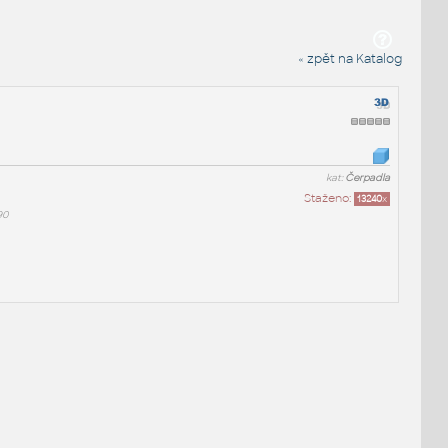
« zpět na Katalog
kat:
Čerpadla
Staženo:
13240
x
90