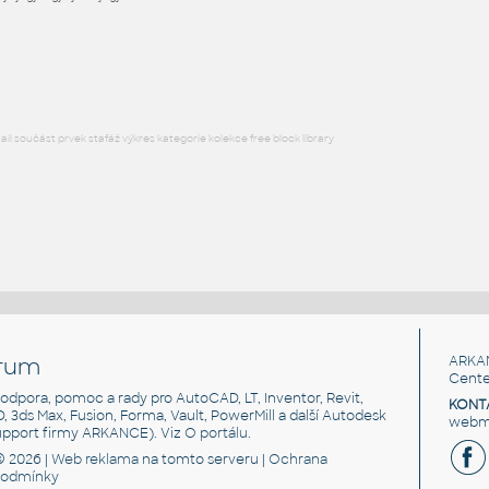
l součást prvek stafáž výkres kategorie kolekce free block library
rum
ARKA
Cente
, podpora, pomoc a rady pro AutoCAD, LT, Inventor, Revit,
KONT
3D, 3ds Max, Fusion, Forma, Vault, PowerMill a další Autodesk
webma
support firmy ARKANCE). Viz
O portálu
.
© 2026 |
Web reklama
na tomto serveru |
Ochrana
podmínky