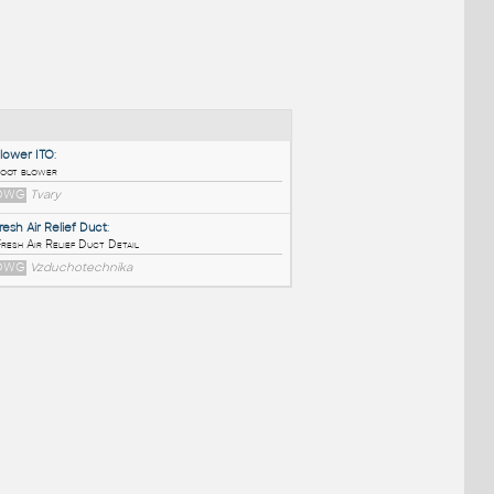
NÉ BLOKY
:
Blower ITO
:
root blower
DWG
Tvary
Fresh Air Relief Duct
:
Fresh Air Relief Duct Detail
DWG
Vzduchotechnika