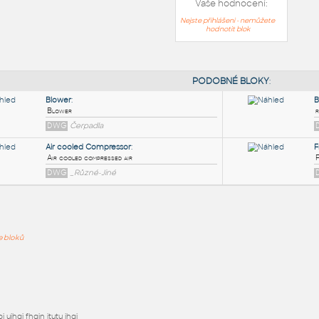
Vaše hodnocení:
Nejste přihlášeni - nemůžete
hodnotit blok
PODOB
Blower
:
ře bloků
Blower
DWG
Čerpadla
Air cooled Compressor
:
Air cooled compressed air
DWG
_Různé-Jiné
j ujhgj fhgjn jtutu jhgj