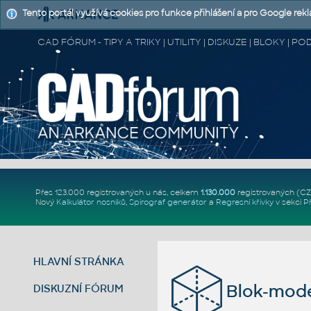
Tento portál využívá cookies pro funkce přihlášení a pro Google rek
CAD FÓRUM - TIPY A TRIKY | UTILITY | DISKUZE | BLOKY |
Přes 123.000 registrovaných u nás, celkem
1.130.000
registrovaných (C
Nový
Kalkulátor nosníků
,
Spirograf generátor
a
Regresní křivky
v sekci
P
HLAVNÍ STRÁNKA
Blok-mode
DISKUZNÍ FÓRUM