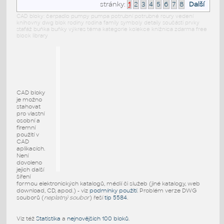
stránky:
1
2
3
4
5
6
7
8
Další
CAD bloky: čerpadlo pumpy pumpa potrubní potrubné roury vedení
knihovny dwg blok rodiny rodina family symboly detaily součásti prvky
stafáž buňka buňky výkres téma kategorie kolekce knižnica zdarma free
block library
CAD bloky
je možno
stahovat
pro vlastní
osobní a
firemní
použití v
CAD
aplikacích.
Není
dovoleno
jejich další
šíření
formou elektronických katalogů, médií či služeb (jiné katalogy, web
download, CD, apod.) - viz
podmínky použití
. Problém verze DWG
souborů (
neplatný soubor
) řeší
tip 5584
.
Viz též
Statistika
a
nejnovějších 100 bloků
.