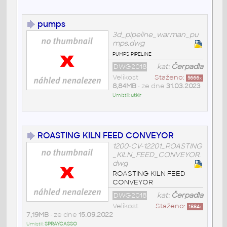
pumps
3d_pipeline_warman_pu
mps.dwg
pumps pipeline
DWG2018
kat:
Čerpadla
Velikost
Staženo:
5666
x
8,84MB
• ze dne
31.03.2023
Umístil:
utkir
ROASTING KILN FEED CONVEYOR
1200-CV-12201_ROASTING
_KILN_FEED_CONVEYOR.
dwg
ROASTING KILN FEED
CONVEYOR
DWG2018
kat:
Čerpadla
Velikost
Staženo:
1884
x
7,19MB
• ze dne
15.09.2022
Umístil:
SPRAYCASSO