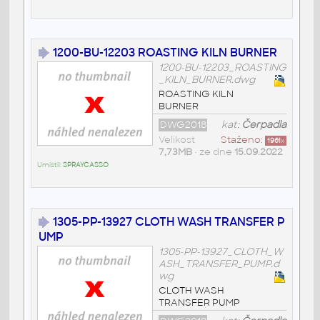
1200-BU-12203 ROASTING KILN BURNER
1200-BU-12203_ROASTING
_KILN_BURNER.dwg
ROASTING KILN
BURNER
DWG2018
kat:
Čerpadla
Velikost
Staženo:
1961
x
7,73MB
• ze dne
15.09.2022
Umístil:
SPRAYCASSO
1305-PP-13927 CLOTH WASH TRANSFER P
UMP
1305-PP-13927_CLOTH_W
ASH_TRANSFER_PUMP.d
wg
CLOTH WASH
TRANSFER PUMP