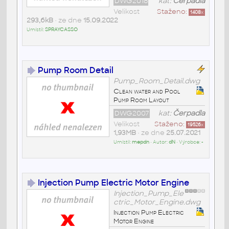
DWG2018
kat:
Čerpadla
Velikost
Staženo:
1408
x
293,6kB
• ze dne
15.09.2022
Umístil:
SPRAYCASSO
Pump Room Detail
Pump_Room_Detail.dwg
Clean water and Pool
Pump Room Layout
DWG2007
kat:
Čerpadla
Velikost
Staženo:
19526
x
1,93MB
• ze dne
25.07.2021
Umístil:
mepdn
• Autor:
dN
• Výrobce:
-
Injection Pump Electric Motor Engine
Injection_Pump_Ele
ctric_Motor_Engine.dwg
Injection Pump Electric
Motor Engine