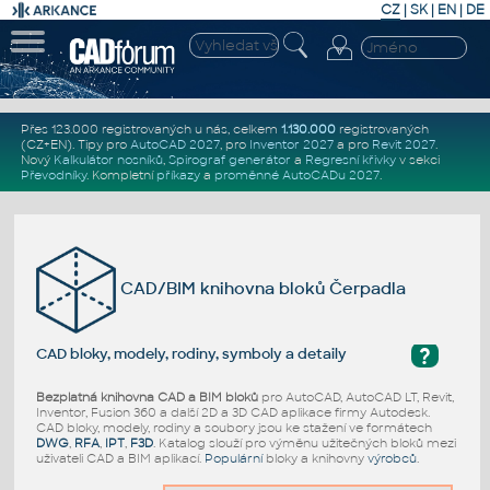
CZ
|
SK
|
EN
|
DE
Přes 123.000 registrovaných u nás, celkem
1.130.000
registrovaných
(CZ+EN)
. Tipy pro
AutoCAD 2027
, pro
Inventor 2027
a pro
Revit 2027
.
Nový
Kalkulátor nosníků
,
Spirograf generátor
a
Regresní křivky
v sekci
Převodníky
.
Kompletní
příkazy
a
proměnné AutoCADu 2027
.
CAD/BIM knihovna bloků Čerpadla
?
CAD bloky, modely, rodiny, symboly a detaily
Bezplatná knihovna CAD a BIM bloků
pro AutoCAD, AutoCAD LT, Revit,
Inventor, Fusion 360 a další 2D a 3D CAD aplikace firmy Autodesk.
CAD bloky, modely, rodiny a soubory jsou ke stažení ve formátech
DWG
,
RFA
,
IPT
,
F3D
. Katalog slouží pro výměnu užitečných bloků mezi
uživateli CAD a BIM aplikací.
Populární
bloky a knihovny
výrobců
.