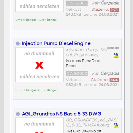
DWG2000
kat:
Čerpadla
Velikost
Staženo:
7107
x
248,6kB
• ze dne
24.03.2021
Umístil:
Bangai
• Autor:
Bangai
Injection Pump Diesel Engine
Injection_Pump_Die
sel_Engine.dwg
Injection Pump Diesel
Engine
DWG2000
kat:
Čerpadla
Velikost
Staženo:
6373
x
982,4kB
• ze dne
24.03.2021
Umístil:
Bangai
• Autor:
Bangai
AGI_Grundfos NS Basic 5-33 DWG
00_GRUNDFOS_NS_BASI
C_5-33_TAMPAK.dwg
The Cad Drawing of