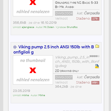
Grundfos type NS Basic 5-33
By Mr. Anggi
DWG2004
kat:
Čerpadla
Velikost
Staženo:
2279
x
356,6kB
• ze dne
16.10.2019
Umístil:
ajiangkasa
• Autor:
Mr. Dolan
• Výrobce:
Grundfos
Viking pump 2.5 inch ANSI 150lb with B
onfiglioli g
Viking_pump_2.5_in
ch_ANSI_150lb_with_Bonf
ig.dwg
2D drawing only
DWG2007
kat:
Čerpadla
Velikost
Staženo:
9591
x
364,2kB
• ze dne
23.05.2019
Umístil:
mikha
• Autor:
Mikha