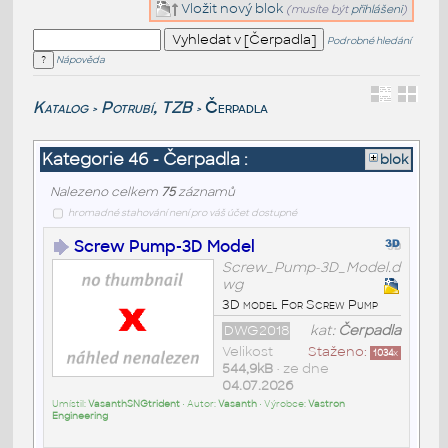
Vložit nový blok
(musíte být
přihlášeni
)
Podrobné hledání
Nápověda
Katalog
Potrubí, TZB
Čerpadla
>
>
Kategorie 46 - Čerpadla :
blok
Nalezeno celkem
75
záznamů
hromadné stahování není pro váš účet dostupné
Screw Pump-3D Model
Screw_Pump-3D_Model.d
wg
3D model For Screw Pump
DWG2018
kat:
Čerpadla
Velikost
Staženo:
1034
x
544,9kB
• ze dne
04.07.2026
Umístil:
VasanthSNGtrident
• Autor:
Vasanth
• Výrobce:
Vastron
Engineering