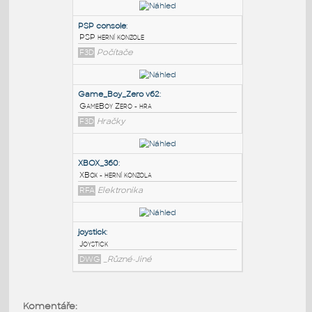
PODOBNÉ BLOKY
:
PSP console
:
PSP herní konzole
F3D
Počítače
Game_Boy_Zero v62
:
GameBoy Zero - hra
F3D
Hračky
XBOX_360
:
Komentáře: