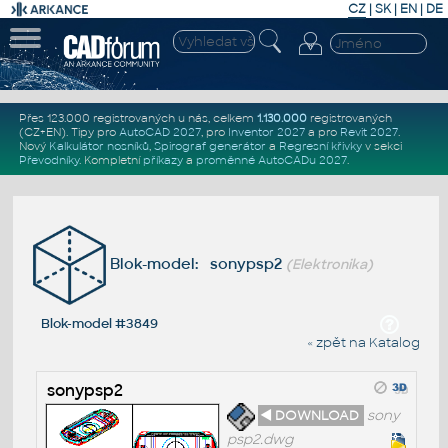
CZ
|
SK
|
EN
|
DE
Přes 123.000 registrovaných u nás, celkem
1.130.000
registrovaných
(CZ+EN)
. Tipy pro
AutoCAD 2027
, pro
Inventor 2027
a pro
Revit 2027
.
Nový
Kalkulátor nosníků
,
Spirograf generátor
a
Regresní křivky
v sekci
Převodníky
.
Kompletní
příkazy
a
proměnné AutoCADu 2027
.
Blok-model: sonypsp2
(Elektronika)
Blok-model #3849
« zpět na Katalog
sonypsp2
◄ DOWNLOAD
sony
psp2.dwg