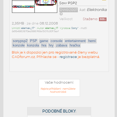
Sony PSP2
DWG2007
kat:
Elektronika
Velikost
Staženo:
666
x
2,35MB
• ze dne
08.12.2008
Umístil:
elemex_17^
• Autor:
elemex_17
• Výrobce:
Sony^
•
md5:
b61b4863870ed986749a1507c00f7aa1
sonypsp2
PSP
game
console
entertainment
herní
konzole
konzola
hra
hry
zábava
hračka
Blok je k dispozici jen pro registrované členy webu
CADforum.cz. Přihlaste se -
registrace
je bezplatná.
Vaše hodnocení:
Nejste přihlášeni - nemůžete
hodnotit blok