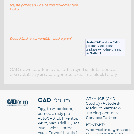
XBox - herní konzola
Nejste přihlášeni - nelze připojit komentáře
RFA
Elektronika
bloků
joystick
:
Joystick
Dosud žádné komentáře - buďte první
AutoCAD
a další CAD
DWG
_Různé-Jiné
produkty Autodesk
získáte výhodně u firmy
ARKANCE
CAD download: knihovna rodina symbol detail součást
prvek stafáž výkres kategorie kolekce free block library
CAD
fórum
ARKANCE
(CAD
Studio) - Autodesk
Platinum Partner &
Tipy, triky, podpora,
Training Center &
pomoc a rady pro
Services Partner
AutoCAD, LT, Inventor,
Revit, Map, Civil 3D, 3ds
KONTAKT:
Max, Fusion, Forma,
webmaster.cz@arkance.w
Vault, PowerMill a další