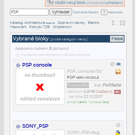
Vložit nový blok
(musíte být
přihlášeni
)
Podrobné hledání
Nápověda
Katalog
:
Architektura
•
Dopravní stavby
•
Elektro
•
/obecné
Mapování
•
Potrubí, TZB
•
Strojírenství
Vybrané bloky
:
blok
(zvolte kategorii vlevo)
Nalezeno celkem
3
záznamů
hromadné stahování není pro váš účet dostupné
PSP console
PSP_console.f3d
PSP herní konzole
Fusion360
kat:
Počítače
Velikost
4,3MB
Staženo:
49
x
• ze dne
22.11.2017
Umístil:
LatCh
• Výrobce:
Sony
SONY_PSP
SONY_PSP.dwg