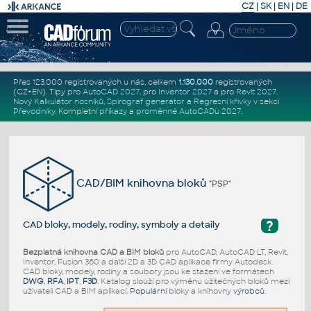
CZ
|
SK
|
EN
|
DE
Přes 123.000 registrovaných u nás, celkem
1.130.000
registrovaných
(CZ+EN)
. Tipy pro
AutoCAD 2027
, pro
Inventor 2027
a pro
Revit 2027
.
Nový
Kalkulátor nosníků
,
Spirograf generátor
a
Regresní křivky
v sekci
Převodníky
.
Kompletní
příkazy
a
proměnné AutoCADu 2027
.
CAD/BIM knihovna bloků
"PSP"
?
CAD bloky, modely, rodiny, symboly a detaily
Bezplatná knihovna CAD a BIM bloků
pro AutoCAD, AutoCAD LT, Revit,
Inventor, Fusion 360 a další 2D a 3D CAD aplikace firmy Autodesk.
CAD bloky, modely, rodiny a soubory jsou ke stažení ve formátech
DWG
,
RFA
,
IPT
,
F3D
. Katalog slouží pro výměnu užitečných bloků mezi
uživateli CAD a BIM aplikací.
Populární
bloky a knihovny
výrobců
.