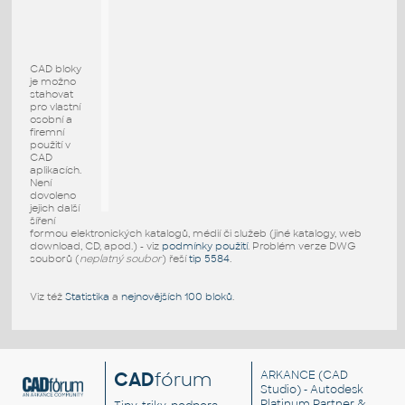
CAD bloky
je možno
stahovat
pro vlastní
osobní a
firemní
použití v
CAD
aplikacích.
Není
dovoleno
jejich další
šíření
formou elektronických katalogů, médií či služeb (jiné katalogy, web
download, CD, apod.) - viz
podmínky použití
. Problém verze DWG
souborů (
neplatný soubor
) řeší
tip 5584
.
Viz též
Statistika
a
nejnovějších 100 bloků
.
CAD
fórum
ARKANCE
(CAD
Studio) - Autodesk
Platinum Partner &