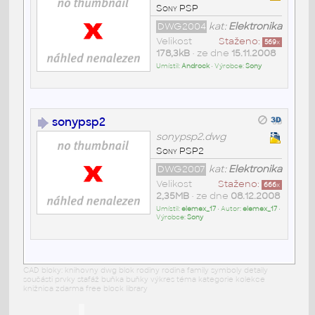
Sony PSP
DWG2004
kat:
Elektronika
Velikost
Staženo:
569
x
178,3kB
• ze dne
15.11.2008
Umístil:
Androck
• Výrobce:
Sony
sonypsp2
sonypsp2.dwg
Sony PSP2
DWG2007
kat:
Elektronika
Velikost
Staženo:
666
x
2,35MB
• ze dne
08.12.2008
Umístil:
elemex_17
• Autor:
elemex_17
•
Výrobce:
Sony
CAD bloky: knihovny dwg blok rodiny rodina family symboly detaily
součásti prvky stafáž buňka buňky výkres téma kategorie kolekce
knižnica zdarma free block library