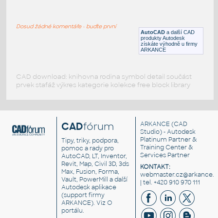
Coke-bottle
:
Lahev Coca-Cola
Dosud žádné komentáře - buďte první
DWG
Nádobí
AutoCAD
a další CAD
produkty Autodesk
získáte výhodně u firmy
ARKANCE
CAD download: knihovna rodina symbol detail součást
prvek stafáž výkres kategorie kolekce free block library
CAD
fórum
ARKANCE
(CAD
Studio) - Autodesk
Platinum Partner &
Tipy, triky, podpora,
Training Center &
pomoc a rady pro
Services Partner
AutoCAD, LT, Inventor,
Revit, Map, Civil 3D, 3ds
KONTAKT:
Max, Fusion, Forma,
webmaster.cz@arkance.w
Vault, PowerMill a další
| tel. +420 910 970 111
Autodesk aplikace
(support firmy
ARKANCE). Viz
O
portálu
.