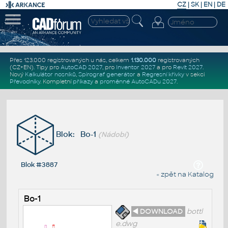
CZ
|
SK
|
EN
|
DE
Přes 123.000 registrovaných u nás, celkem
1.130.000
registrovaných
(CZ+EN)
. Tipy pro
AutoCAD 2027
, pro
Inventor 2027
a pro
Revit 2027
.
Nový
Kalkulátor nosníků
,
Spirograf generátor
a
Regresní křivky
v sekci
Převodníky
.
Kompletní
příkazy
a
proměnné AutoCADu 2027
.
Blok: Bo-1
(Nádobí)
Blok #3887
« zpět na Katalog
Bo-1
◄ DOWNLOAD
bottl
e.dwg