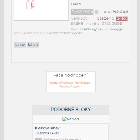
láhev
DWG2004
kat:
Nádobí
Velikost
Staženo:
24130
x
51,3kB
• ze dne
21.12.2008
Umístil:
oikQsung^
• Autor:
snowygirl
•
md5: 762633ad3ab13e5c329cdc1496bbec42
láhev
láhve
Vaše hodnocení:
Nejste přihlášeni - nemůžete
hodnotit blok