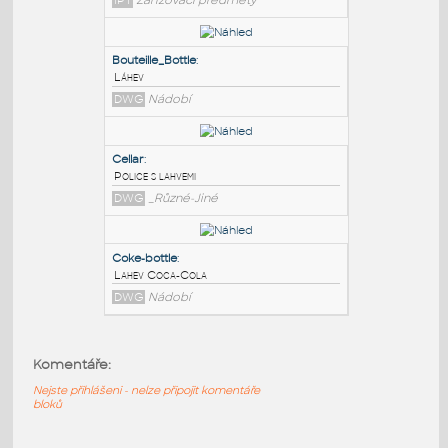
PODOBNÉ BLOKY
:
Kleinova lahev
:
Kleinova láhev
IPT
Zařizovací předměty
Bouteille_Bottle
:
Láhev
DWG
Nádobí
Cellar
:
Komentáře:
Police s lahvemi
DWG
_Různé-Jiné
Nejste přihlášeni - nelze připojit komentáře
bloků