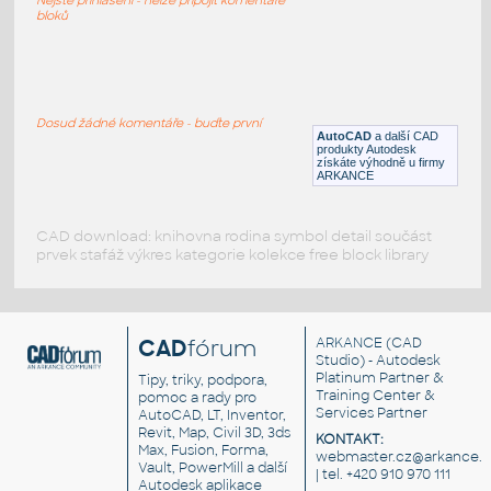
DWG
Nádobí
bloků
Coke-bottle
:
Lahev Coca-Cola
Dosud žádné komentáře - buďte první
AutoCAD
a další CAD
DWG
Nádobí
produkty Autodesk
získáte výhodně u firmy
ARKANCE
CAD download: knihovna rodina symbol detail součást
prvek stafáž výkres kategorie kolekce free block library
CAD
fórum
ARKANCE
(CAD
Studio) - Autodesk
Platinum Partner &
Tipy, triky, podpora,
Training Center &
pomoc a rady pro
Services Partner
AutoCAD, LT, Inventor,
Revit, Map, Civil 3D, 3ds
KONTAKT:
Max, Fusion, Forma,
webmaster.cz@arkance.w
Vault, PowerMill a další
| tel. +420 910 970 111
Autodesk aplikace