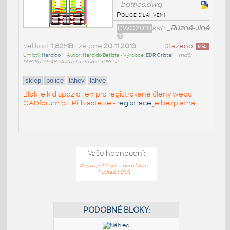
_bottles.dwg
Police s lahvemi
DWG2010
kat:
_Různé-Jiné
Velikost
1,82MB
• ze dne
20.11.2013
Staženo:
974
x
Umístil:
Haroldo^
• Autor:
Haroldo Batista
• Výrobce:
EDR Cristal^
•
md5:
bb818dc0e48e402deffe9f065c3086c2
sklep
police
láhev
láhve
Blok je k dispozici jen pro registrované členy webu
CADforum.cz. Přihlaste se -
registrace
je bezplatná.
Vaše hodnocení:
Nejste přihlášeni - nemůžete
hodnotit blok