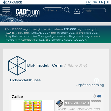
CZ
|
SK
|
EN
|
DE
Přes 123.000 registrovaných u nás, celkem
1.130.000
registrovaných
(CZ+EN)
. Tipy pro
AutoCAD 2027
, pro
Inventor 2027
a pro
Revit 2027
.
Nový
Kalkulátor nosníků
,
Spirograf generátor
a
Regresní křivky
v sekci
Převodníky
.
Kompletní
příkazy
a
proměnné AutoCADu 2027
.
Blok-model: Cellar
(_Různé-Jiné)
Blok-model #10644
« zpět na Katalog
Cellar
◄ DOWNLOAD
Cellar_with_drawers_and