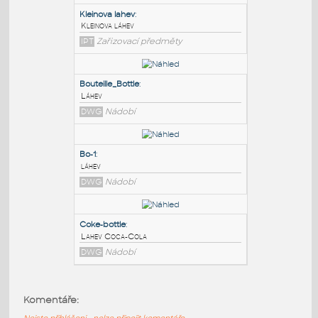
PODOBNÉ BLOKY
:
Kleinova lahev
:
Kleinova láhev
IPT
Zařizovací předměty
Bouteille_Bottle
:
Láhev
DWG
Nádobí
Bo-1
:
Komentáře:
láhev
Nejste přihlášeni - nelze připojit komentáře