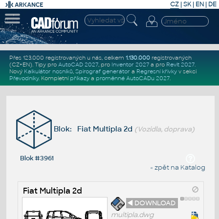
CZ
|
SK
|
EN
|
DE
Přes 123.000 registrovaných u nás, celkem
1.130.000
registrovaných
(CZ+EN)
. Tipy pro
AutoCAD 2027
, pro
Inventor 2027
a pro
Revit 2027
.
Nový
Kalkulátor nosníků
,
Spirograf generátor
a
Regresní křivky
v sekci
Převodníky
.
Kompletní
příkazy
a
proměnné AutoCADu 2027
.
Blok: Fiat Multipla 2d
(Vozidla, doprava)
Blok #3961
« zpět na Katalog
Fiat Multipla 2d
◄ DOWNLOAD
multipla.dwg