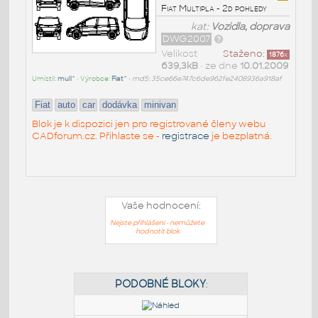
Fiat Multipla - 2d pohledy
kat:
Vozidla, doprava
DWG2007
Velikost
Staženo:
1876
x
639,3kB
• ze dne
10.01.2009
Umístil:
mull^
• Výrobce:
Fiat^
•
md5: 35ce66e747c6de962fe2408936a918af
Fiat
auto
car
dodávka
minivan
Blok je k dispozici jen pro registrované členy webu
CADforum.cz. Přihlaste se -
registrace
je bezplatná.
Vaše hodnocení:
Nejste přihlášeni - nemůžete
hodnotit blok