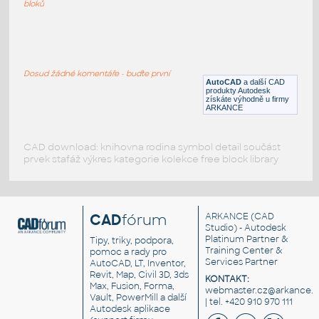
DWG
Vozidla, doprava
bloků
Fiat Bravo
:
Půdorys a bokorys vozu Fiat Bravo
Dosud žádné komentáře - buďte první
DWG
Vozidla, doprava
AutoCAD
a další CAD
produkty Autodesk
získáte výhodně u firmy
ARKANCE
CAD download: knihovna rodina symbol detail součást
prvek stafáž výkres kategorie kolekce free block library
CAD
fórum
ARKANCE
(CAD
Studio) - Autodesk
Platinum Partner &
Tipy, triky, podpora,
Training Center &
pomoc a rady pro
Services Partner
AutoCAD, LT, Inventor,
Revit, Map, Civil 3D, 3ds
KONTAKT:
Max, Fusion, Forma,
webmaster.cz@arkance.w
Vault, PowerMill a další
| tel. +420 910 970 111
Autodesk aplikace