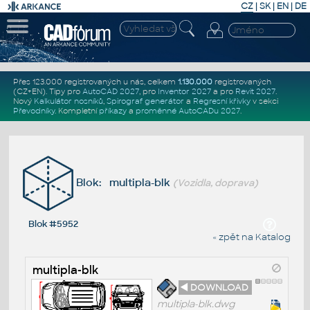
CZ
|
SK
|
EN
|
DE
Přes 123.000 registrovaných u nás, celkem
1.130.000
registrovaných
(CZ+EN)
. Tipy pro
AutoCAD 2027
, pro
Inventor 2027
a pro
Revit 2027
.
Nový
Kalkulátor nosníků
,
Spirograf generátor
a
Regresní křivky
v sekci
Převodníky
.
Kompletní
příkazy
a
proměnné AutoCADu 2027
.
Blok: multipla-blk
(Vozidla, doprava)
Blok #5952
« zpět na Katalog
multipla-blk
◄ DOWNLOAD
multipla-blk.dwg