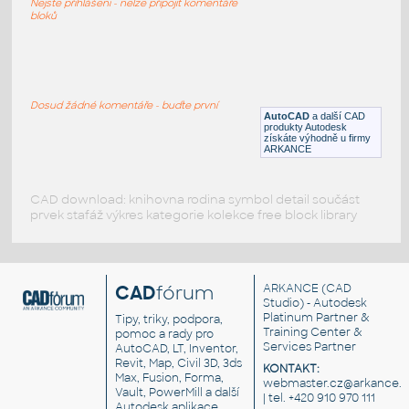
Nejste přihlášeni - nelze připojit komentáře
DWG
Vozidla, doprava
bloků
Fiat Bravo
:
Půdorys a bokorys vozu Fiat Bravo
Dosud žádné komentáře - buďte první
AutoCAD
a další CAD
DWG
Vozidla, doprava
produkty Autodesk
získáte výhodně u firmy
ARKANCE
CAD download: knihovna rodina symbol detail součást
prvek stafáž výkres kategorie kolekce free block library
CAD
fórum
ARKANCE
(CAD
Studio) - Autodesk
Platinum Partner &
Tipy, triky, podpora,
Training Center &
pomoc a rady pro
Services Partner
AutoCAD, LT, Inventor,
Revit, Map, Civil 3D, 3ds
KONTAKT:
Max, Fusion, Forma,
webmaster.cz@arkance.w
Vault, PowerMill a další
| tel. +420 910 970 111
Autodesk aplikace