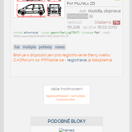
Fiat Multipla 2D
kat:
Vozidla, doprava
DWG2004
Velikost
Staženo:
774
x
151,2kB
• ze dne
18.03.2010
Umístil:
afromosia^
• Autor:
geom.PierLuigiTENTI
• Výrobce:
Fiat^
•
md5:
98dccaecc6e029c662340c7b3b14fc70
fiat
multipla
pohledy
views
Blok je k dispozici jen pro registrované členy webu
CADforum.cz. Přihlaste se -
registrace
je bezplatná.
Vaše hodnocení:
Nejste přihlášeni - nemůžete
hodnotit blok