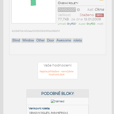
Okenní rolety
DWG2007
kat:
Okna
Velikost
Staženo:
2802
x
77,7kB
• ze dne
13.01.2009
Umístil:
Gryff20^
• Autor:
Gryff20
•
md5:
4d3b87dc452ee252650002951a368df4
Blind
Window
Other
Door
Awesome
roleta
Vaše hodnocení:
Nejste přihlášeni - nemůžete
hodnotit blok