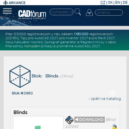
CZ
|
SK
|
EN
|
DE
Přes 123.000 registrovaných u nás, celkem
1.130.000
registrovaných
(CZ+EN)
. Tipy pro
AutoCAD 2027
, pro
Inventor 2027
a pro
Revit 2027
.
Nový
Kalkulátor nosníků
,
Spirograf generátor
a
Regresní křivky
v sekci
Převodníky
.
Kompletní
příkazy
a
proměnné AutoCADu 2027
.
Blok: Blinds
(Okna)
Blok #3983
« zpět na Katalog
Blinds
◄ DOWNLOAD
Blind
s.DWG