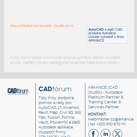
dvokrilno okno rolo
:
Dvoukřídlé okno s roletou Rollo
Dosud žádné komentáře - buďte první
RFA
Okna
AutoCAD
a další CAD
produkty Autodesk
získáte výhodně u firmy
ARKANCE
CAD download: knihovna rodina symbol detail součást
prvek stafáž výkres kategorie kolekce free block library
CAD
fórum
ARKANCE
(CAD
Studio) - Autodesk
Platinum Partner &
Tipy, triky, podpora,
Training Center &
pomoc a rady pro
Services Partner
AutoCAD, LT, Inventor,
Revit, Map, Civil 3D, 3ds
KONTAKT:
Max, Fusion, Forma,
webmaster.cz@arkance.w
Vault, PowerMill a další
| tel. +420 910 970 111
Autodesk aplikace
(support firmy
ARKANCE). Viz
O