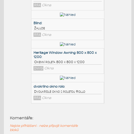
PODOBNÉ BLOKY
:
Venkovni roleta
:
Venkovní roleta, parametrická
RFA
Okna
Blind
:
Žaluzie
RFA
Okna
Heritage Window Awning 800 x 800 x
1200
:
Komentáře:
Okenní roleta 800 x 800 x 1200
Nejste přihlášeni - nelze připojit komentáře
DWG
Okna
bloků