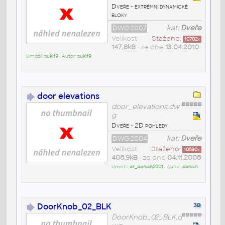
Dveře - extrémní dynamické
bloky
DWG2007
kat:
Dveře
Velikost
Staženo:
10702
x
147,8kB
• ze dne
13.04.2010
Umístil:
suki19
• Autor:
suki19
door elevations
door_elevations.dw
g
Dveře - 2D pohledy
DWG2004
kat:
Dveře
Velikost
Staženo:
10590
x
408,9kB
• ze dne
04.11.2008
Umístil:
ar_danish2001
• Autor:
danish
DoorKnob_02_BLK
DoorKnob_02_BLK.d