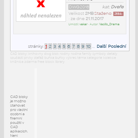
DWG2018
kat:
Dveře
Velikost
2MB
Staženo:
2684
x
• ze dne
21.11.2017
Umístil:
vakar
• Autor:
Vasilis_Drama
stránky:
1
2
3
4
5
6
7
8
9
10
...
Další
Poslední
CAD bloky: knihovny dwg blok rodiny rodina family symboly detaily
součásti prvky stafáž buňka buňky výkres téma kategorie kolekce
knižnica zdarma free block library
CAD bloky
je možno
stahovat
pro vlastní
osobní a
firemní
použití v
CAD
aplikacích.
Není