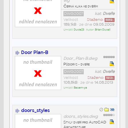
wg
Černá klika ke dvěřím
DWG2007
kat:
Dveře
Velikost
Staženo:
6869
x
189,1kB
• ze dne
09.05.2009
Umístil:
Duvie23
• Autor:
Brian Duvall
Door Plan-B
Door_Plan-B.dwg
Půdorys - dveře
DWG2007
kat:
Dveře
Velikost
Staženo:
5903
x
108,8kB
• ze dne
14.08.2013
Umístil:
Basem-ya
doors_styles
doors_styles.dwg
Styly dveří pro AutoCAD
Architecture