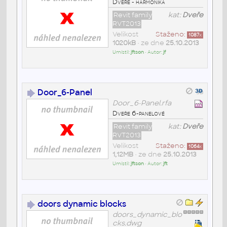
Dveře - harmonika
Revit family
kat:
Dveře
RVT2013
Velikost
Staženo:
1087
x
1020kB
• ze dne
25.10.2013
Umístil:
jftson
• Autor:
jf
Door_6-Panel
Door_6-Panel.rfa
Dveře 6-panelové
Revit family
kat:
Dveře
RVT2013
Velikost
Staženo:
1064
x
1,12MB
• ze dne
25.10.2013
Umístil:
jftson
• Autor:
jft
doors dynamic blocks
doors_dynamic_blo
cks.dwg