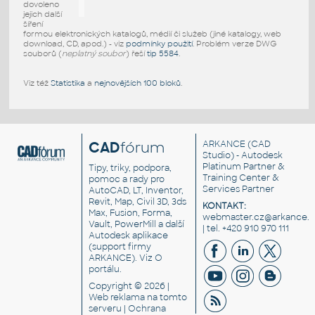
dovoleno
jejich další
šíření
formou elektronických katalogů, médií či služeb (jiné katalogy, web
download, CD, apod.) - viz
podmínky použití
. Problém verze DWG
souborů (
neplatný soubor
) řeší
tip 5584
.
Viz též
Statistika
a
nejnovějších 100 bloků
.
CAD
fórum
ARKANCE
(CAD
Studio) - Autodesk
Platinum Partner &
Tipy, triky, podpora,
Training Center &
pomoc a rady pro
Services Partner
AutoCAD, LT, Inventor,
Revit, Map, Civil 3D, 3ds
KONTAKT:
Max, Fusion, Forma,
webmaster.cz@arkance.w
Vault, PowerMill a další
| tel. +420 910 970 111
Autodesk aplikace
(support firmy
ARKANCE). Viz
O
portálu
.
Copyright © 2026 |
Web reklama
na tomto
serveru |
Ochrana