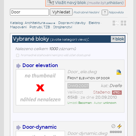
Vložit nový blok
(musíte být
přihlášeni
)
Podrobné hledání
Nápověda
Katalog
:
Architektura
•
Dopravní stavby
•
Elektro
•
/obecné
Mapování
•
Potrubí, TZB
•
Strojírenství
Vybrané bloky
:
blok
(zvolte kategorii vlevo)
Nalezeno celkem
1000
záznamů
hromadné stahování není pro váš účet dostupné
Door elevation
Door_ele.dwg
Front elevation of door
DWG2007
kat:
Dveře
Velikost
Staženo:
4762
x
65kB
• ze dne
20.09.2010
Umístil:
Bassman
• Autor:
unknown
Door-dynamic
Door-dynamic.dwg