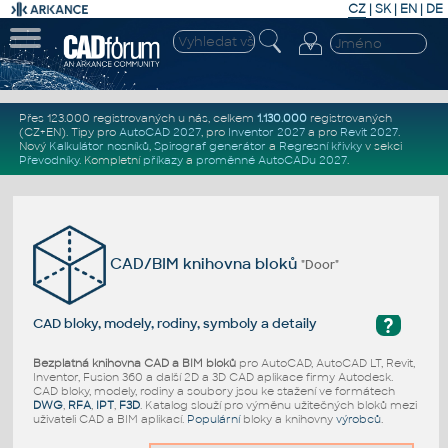
CZ
|
SK
|
EN
|
DE
Přes 123.000 registrovaných u nás, celkem
1.130.000
registrovaných
(CZ+EN)
. Tipy pro
AutoCAD 2027
, pro
Inventor 2027
a pro
Revit 2027
.
Nový
Kalkulátor nosníků
,
Spirograf generátor
a
Regresní křivky
v sekci
Převodníky
.
Kompletní
příkazy
a
proměnné AutoCADu 2027
.
CAD/BIM knihovna bloků
"Door"
?
CAD bloky, modely, rodiny, symboly a detaily
Bezplatná knihovna CAD a BIM bloků
pro AutoCAD, AutoCAD LT, Revit,
Inventor, Fusion 360 a další 2D a 3D CAD aplikace firmy Autodesk.
CAD bloky, modely, rodiny a soubory jsou ke stažení ve formátech
DWG
,
RFA
,
IPT
,
F3D
. Katalog slouží pro výměnu užitečných bloků mezi
uživateli CAD a BIM aplikací.
Populární
bloky a knihovny
výrobců
.