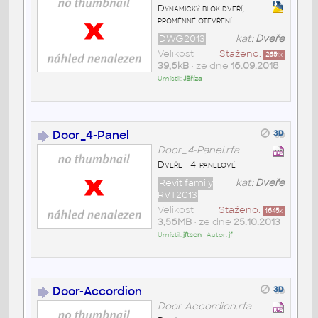
Dynamický blok dveří,
proměnné otevření
DWG2013
kat:
Dveře
Velikost
Staženo:
2651
x
39,6kB
• ze dne
16.09.2018
Umístil:
JBříza
Door_4-Panel
Door_4-Panel.rfa
Dveře - 4-panelové
Revit family
kat:
Dveře
RVT2013
Velikost
Staženo:
1645
x
3,56MB
• ze dne
25.10.2013
Umístil:
jftson
• Autor:
jf
Door-Accordion
Door-Accordion.rfa