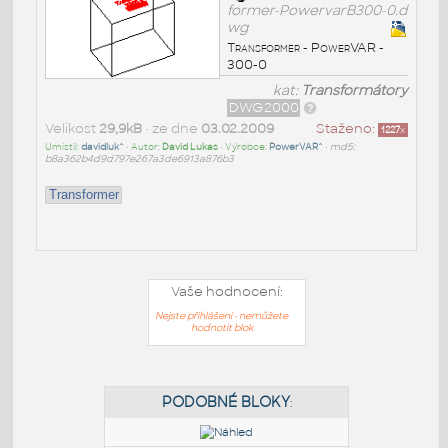
former-PowervarB300-0.d
wg
Transformer - PowerVAR -
300-0
kat:
Transformátory
DWG2000
Velikost
29,9kB
• ze dne
03.02.2009
Staženo:
1227
x
Umístil:
davidluk^
• Autor:
David Lukas
• Výrobce:
PowerVAR^
•
md5:
b8a362b4d9d797e267a3de6913a876b3
Transformer
Vaše hodnocení:
Nejste přihlášeni - nemůžete
hodnotit blok