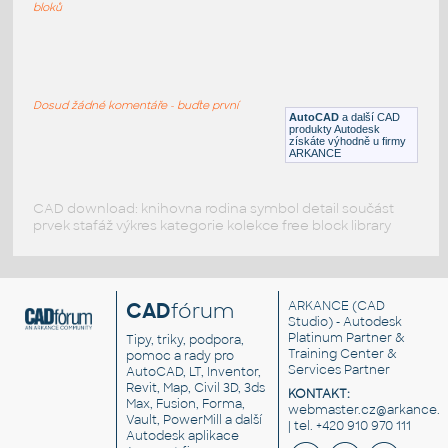
DWG
Transformátory
bloků
Transformer-Powervar-B350-0
:
Transformer - PowerVAR - 350-0
Dosud žádné komentáře - buďte první
AutoCAD
a další CAD
DWG
Transformátory
produkty Autodesk
získáte výhodně u firmy
ARKANCE
CAD download: knihovna rodina symbol detail součást
prvek stafáž výkres kategorie kolekce free block library
CAD
fórum
ARKANCE
(CAD
Studio) - Autodesk
Platinum Partner &
Tipy, triky, podpora,
Training Center &
pomoc a rady pro
Services Partner
AutoCAD, LT, Inventor,
Revit, Map, Civil 3D, 3ds
KONTAKT:
Max, Fusion, Forma,
webmaster.cz@arkance.w
Vault, PowerMill a další
| tel. +420 910 970 111
Autodesk aplikace