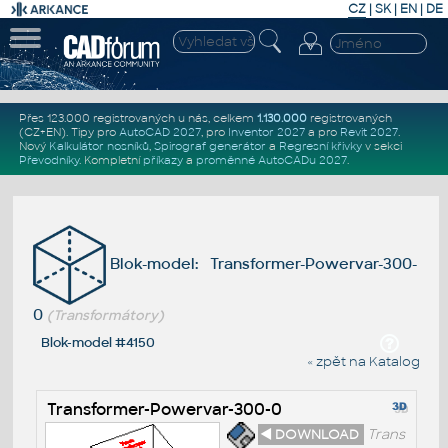
CZ
|
SK
|
EN
|
DE
Přes 123.000 registrovaných u nás, celkem
1.130.000
registrovaných
(CZ+EN)
. Tipy pro
AutoCAD 2027
, pro
Inventor 2027
a pro
Revit 2027
.
Nový
Kalkulátor nosníků
,
Spirograf generátor
a
Regresní křivky
v sekci
Převodníky
.
Kompletní
příkazy
a
proměnné AutoCADu 2027
.
Blok-model: Transformer-Powervar-300-
0
(Transformátory)
Blok-model #4150
« zpět na Katalog
Transformer-Powervar-300-0
◄ DOWNLOAD
Trans