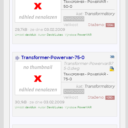
Transformer - PowerVAR -
50-0
kat:
Transformátory
DWG2000
Velikost
Staženo:
1204
x
29,7kB
• ze dne
03.02.2009
Umístil:
davidluk
• Autor:
David Lukas
• Výrobce:
PowerVAR
Transformer-Powervar-75-0
Transformer-PowervarB7
5-0.dwg
Transformer - PowerVAR -
75-0
kat:
Transformátory
DWG2000
Velikost
Staženo:
1050
x
30,1kB
• ze dne
03.02.2009
Umístil:
davidluk
• Autor:
David Lukas
• Výrobce:
PowerVAR