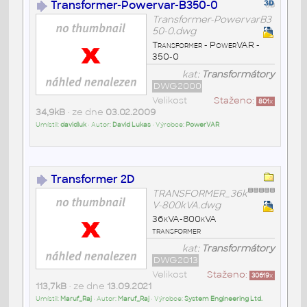
Transformer-Powervar-B350-0
Transformer-PowervarB3
50-0.dwg
Transformer - PowerVAR -
350-0
kat:
Transformátory
DWG2000
Velikost
Staženo:
801
x
34,9kB
• ze dne
03.02.2009
Umístil:
davidluk
• Autor:
David Lukas
• Výrobce:
PowerVAR
Transformer 2D
TRANSFORMER_36k
V-800kVA.dwg
36kVA-800kVA
transformer
kat:
Transformátory
DWG2013
Velikost
Staženo:
30619
x
113,7kB
• ze dne
13.09.2021
Umístil:
Maruf_Raj
• Autor:
Maruf_Raj
• Výrobce:
System Engineering Ltd.