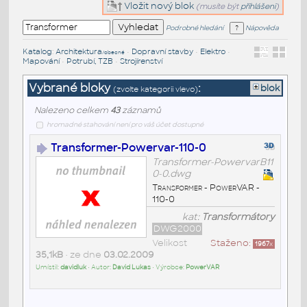
Vložit nový blok
(musíte být
přihlášeni
)
Podrobné hledání
Nápověda
Katalog
:
Architektura
•
Dopravní stavby
•
Elektro
•
/obecné
Mapování
•
Potrubí, TZB
•
Strojírenství
Vybrané bloky
:
blok
(zvolte kategorii vlevo)
Nalezeno celkem
43
záznamů
hromadné stahování není pro váš účet dostupné
Transformer-Powervar-110-0
Transformer-PowervarB11
0-0.dwg
Transformer - PowerVAR -
110-0
kat:
Transformátory
DWG2000
Velikost
Staženo:
1967
x
35,1kB
• ze dne
03.02.2009
Umístil:
davidluk
• Autor:
David Lukas
• Výrobce:
PowerVAR