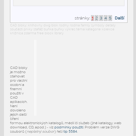
stránky:
1
2
3
4
5
Další
CAD bloky: knihovny dwg blok rodiny rodina family symboly detaily
součásti prvky stafáž buňka buňky výkres téma kategorie kolekce
knižnica zdarma free block library
CAD bloky
je možno
stahovat
pro vlastní
osobní a
firemní
použití v
CAD
aplikacích.
Není
dovoleno
jejich další
šíření
formou elektronických katalogů, médií či služeb (jiné katalogy, web
download, CD, apod.) - viz
podmínky použití
. Problém verze DWG
souborů (
neplatný soubor
) řeší
tip 5584
.