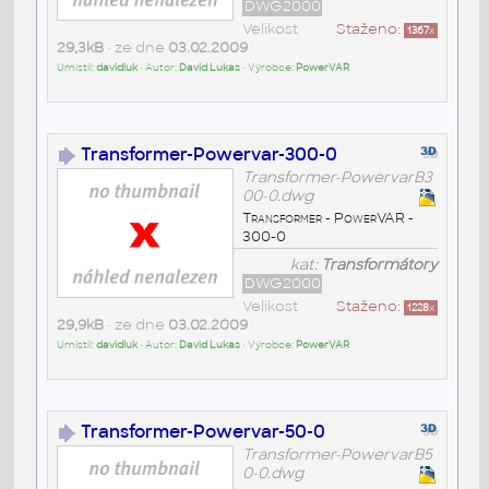
DWG2000
Velikost
Staženo:
1367
x
29,3kB
• ze dne
03.02.2009
Umístil:
davidluk
• Autor:
David Lukas
• Výrobce:
PowerVAR
Transformer-Powervar-300-0
Transformer-PowervarB3
00-0.dwg
Transformer - PowerVAR -
300-0
kat:
Transformátory
DWG2000
Velikost
Staženo:
1228
x
29,9kB
• ze dne
03.02.2009
Umístil:
davidluk
• Autor:
David Lukas
• Výrobce:
PowerVAR
Transformer-Powervar-50-0
Transformer-PowervarB5
0-0.dwg