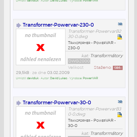
Umístil:
davidluk
• Autor:
David Lukas
• Výrobce:
PowerVAR
Transformer-Powervar-230-0
Transformer-PowervarB2
30-0.dwg
Transformer - PowerVAR -
230-0
kat:
Transformátory
DWG2000
Velikost
Staženo:
1386
x
29,5kB
• ze dne
03.02.2009
Umístil:
davidluk
• Autor:
David Lukas
• Výrobce:
PowerVAR
Transformer-Powervar-30-0
Transformer-PowervarB3
0-0.dwg
Transformer - PowerVAR -
30-0
kat:
Transformátory