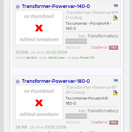
Transformer-Powervar-140-0
Transformer-PowervarB14
0-0.dwg
Transformer - PowerVAR -
140-0
kat:
Transformátory
DWG2000
Velikost
Staženo:
1763
x
35,5kB
• ze dne
03.02.2009
Umístil:
davidluk
• Autor:
David Lukas
• Výrobce:
PowerVAR
Transformer-Powervar-180-0
Transformer-PowervarB1
80-0.dwg
Transformer-PowerVAR-
180-0
kat:
Transformátory
DWG2000
Velikost
Staženo:
1554
x
29,1kB
• ze dne
03.02.2009