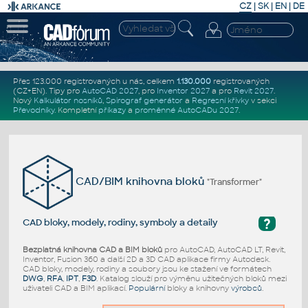
CZ
|
SK
|
EN
|
DE
Přes 123.000 registrovaných u nás, celkem
1.130.000
registrovaných
(CZ+EN)
. Tipy pro
AutoCAD 2027
, pro
Inventor 2027
a pro
Revit 2027
.
Nový
Kalkulátor nosníků
,
Spirograf generátor
a
Regresní křivky
v sekci
Převodníky
.
Kompletní
příkazy
a
proměnné AutoCADu 2027
.
CAD/BIM knihovna bloků
"Transformer"
?
CAD bloky, modely, rodiny, symboly a detaily
Bezplatná knihovna CAD a BIM bloků
pro AutoCAD, AutoCAD LT, Revit,
Inventor, Fusion 360 a další 2D a 3D CAD aplikace firmy Autodesk.
CAD bloky, modely, rodiny a soubory jsou ke stažení ve formátech
DWG
,
RFA
,
IPT
,
F3D
. Katalog slouží pro výměnu užitečných bloků mezi
uživateli CAD a BIM aplikací.
Populární
bloky a knihovny
výrobců
.