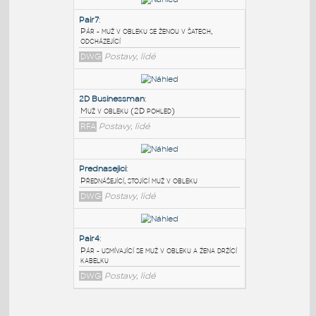
PODOBNÉ BLOKY
:
Pair7
:
Pár - muž v obleku se ženou v šatech,
odcházející
DWG
Postavy, lidé
2D Businessman
:
Muž v obleku (2D pohled)
RFA
Postavy, lidé
Prednasejici
: