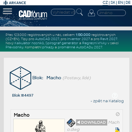
CZ
|
SK
|
EN
|
DE
Přes 123.000 registrovaných u nás, celkem
1.130.000
registrovaných
(CZ+EN)
. Tipy pro
AutoCAD 2027
, pro
Inventor 2027
a pro
Revit 2027
.
Nový
Kalkulátor nosníků
,
Spirograf generátor
a
Regresní křivky
v sekci
Převodníky
.
Kompletní
příkazy
a
proměnné AutoCADu 2027
.
Blok: Macho
(Postavy, lidé)
Blok #4497
« zpět na Katalog
Macho
◄ DOWNLOAD
Mach
o.dwg