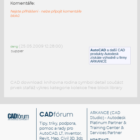
Komentáře:
Přednášející, stojící muž v obleku
DWG
Postavy, lidé
Nejste přihlášeni - nelze připojit komentáře
bloků
Pair4
:
Pár - usmívající se muž v obleku a žena držící
kabelku
(25.05.2009 12:28:00)
deng
AutoCAD
a další CAD
supper
DWG
Postavy, lidé
produkty Autodesk
získáte výhodně u firmy
ARKANCE
CAD download: knihovna rodina symbol detail součást
prvek stafáž výkres kategorie kolekce free block library
CAD
fórum
ARKANCE
(CAD
Studio) - Autodesk
Platinum Partner &
Tipy, triky, podpora,
Training Center &
pomoc a rady pro
Services Partner
AutoCAD, LT, Inventor,
Revit, Map, Civil 3D, 3ds