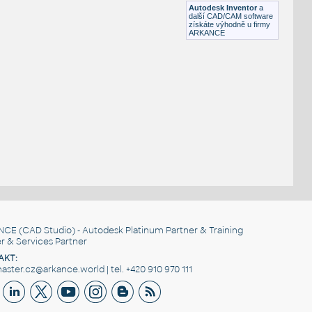
Autodesk Inventor
a
další CAD/CAM software
získáte výhodně u firmy
ARKANCE
NCE
(CAD Studio) - Autodesk Platinum Partner & Training
r & Services Partner
AKT:
ster.cz@arkance.world | tel. +420 910 970 111