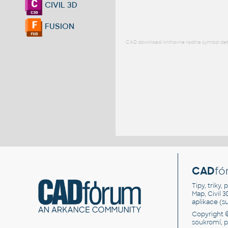
CIVIL 3D
FUSION
CAD download: knihovna rodina symbol detai
CAD
fó
Tipy, triky
Map, Civil 
aplikace (
Copyright 
soukromí, 