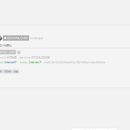
◄ DOWNLOAD
main.ipt
o mixéru
entor part
ikost
475kB
• ze dne
07.04.2009
til:
ZdenekP^
• Autor:
Zdenek P.
•
md5: 8c7225534e493a79210f9a1c3ac855da
ér
víčko
cap