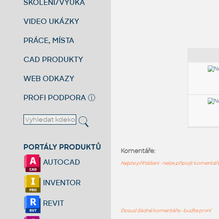
ŠKOLENÍ/VÝUKA
VIDEO UKÁZKY
PRÁCE, MÍSTA
CAD PRODUKTY
WEB ODKAZY
PROFI PODPORA
ⓘ
PORTÁLY PRODUKTŮ
Komentáře:
AUTOCAD
Nejste přihlášeni - nelze připojit komentá
INVENTOR
REVIT
Dosud žádné komentáře - buďte první