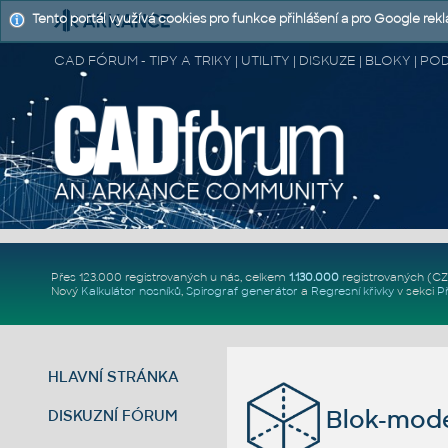
Tento portál využívá cookies pro funkce přihlášení a pro Google rek
CAD FÓRUM - TIPY A TRIKY | UTILITY | DISKUZE | BLOKY |
Přes 123.000 registrovaných u nás, celkem
1.130.000
registrovaných (C
Nový
Kalkulátor nosníků
,
Spirograf generátor
a
Regresní křivky
v sekci
P
HLAVNÍ STRÁNKA
Blok-mode
DISKUZNÍ FÓRUM