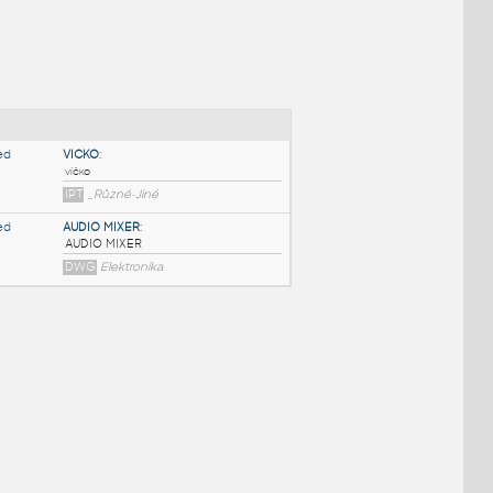
NÉ BLOKY
:
VICKO
:
víčko
IPT
_Různé-Jiné
AUDIO MIXER
:
AUDIO MIXER
DWG
Elektronika