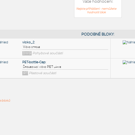
Vaše hodnocení:
Nejste přihlášeni - nemůžete
hodnotit blok
PODOB
vicko_2
:
ře bloků
Víčko stroje
DWG
Pohybové součásti
PET-bottle-Cap
:
Šroubovací víčko PET láhve
IPT
Plastové součásti