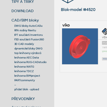
TIPY A TRIKY
Blok-model #4520
DOWNLOAD
CAD/BIM bloky
víko
DWG bloky AutoCADu
RFA rodiny Revitu
IPT součásti Inventoru
víčk
F3D součásti Fusion360
Inv
3D CAD modely
Vel
dynamické bloky DWG
Umís
top knihovny výrobců
knihovna AEC Data
mix
knihovna RUG-CADstudio
knihovna WATG
knihovna TDCZ
knihovna BIMproject
PARTcommunity
--
přidat blok - upload
PŘEVODNÍKY