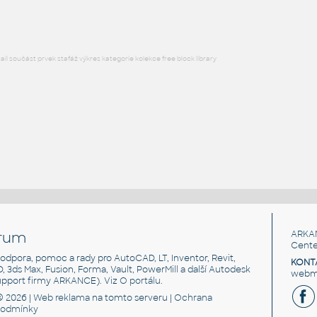
l součást prvek stafáž výkres kategorie kolekce free block library
rum
ARKA
Cente
, podpora, pomoc a rady pro AutoCAD, LT, Inventor, Revit,
KONT
3D, 3ds Max, Fusion, Forma, Vault, PowerMill a další Autodesk
webma
support firmy ARKANCE). Viz
O portálu
.
© 2026 |
Web reklama
na tomto serveru |
Ochrana
podmínky