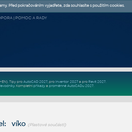
lamy. Před pokračováním vyjadřete, zda souhlasíte s použitím cookies.
 PODPORA | POMOC A RADY
Z+EN)
. Tipy pro
AutoCAD 2027
, pro
Inventor 2027
a pro
Revit 2027
.
řevodníky
.
Kompletní
příkazy
a
proměnné AutoCADu 2027
.
l: víko
(Plastové součásti)