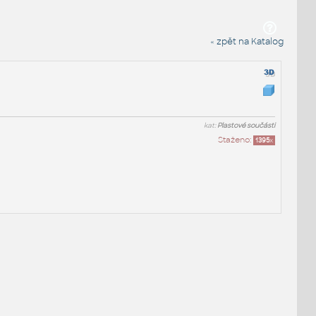
« zpět na Katalog
kat:
Plastové součásti
Staženo:
1395
x