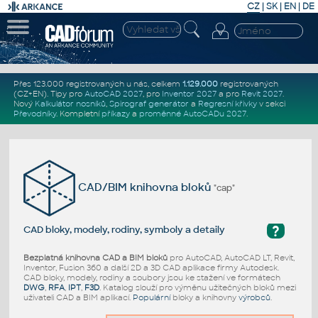
CZ
|
SK
|
EN
|
DE
Přes 123.000 registrovaných u nás, celkem
1.129.000
registrovaných
(CZ+EN)
. Tipy pro
AutoCAD 2027
, pro
Inventor 2027
a pro
Revit 2027
.
Nový
Kalkulátor nosníků
,
Spirograf generátor
a
Regresní křivky
v sekci
Převodníky
.
Kompletní
příkazy
a
proměnné AutoCADu 2027
.
CAD/BIM knihovna bloků
"cap"
?
CAD bloky, modely, rodiny, symboly a detaily
Bezplatná knihovna CAD a BIM bloků
pro AutoCAD, AutoCAD LT, Revit,
Inventor, Fusion 360 a další 2D a 3D CAD aplikace firmy Autodesk.
CAD bloky, modely, rodiny a soubory jsou ke stažení ve formátech
DWG
,
RFA
,
IPT
,
F3D
. Katalog slouží pro výměnu užitečných bloků mezi
uživateli CAD a BIM aplikací.
Populární
bloky a knihovny
výrobců
.