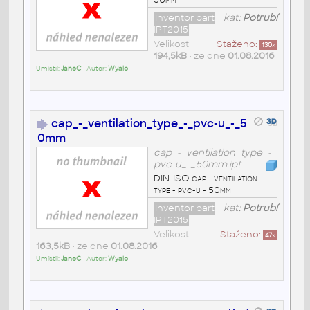
Inventor part
kat:
Potrubí
IPT2015
Velikost
Staženo:
130
x
194,5kB
• ze dne
01.08.2016
Umístil:
JaneC
• Autor:
Wyalo
cap_-_ventilation_type_-_pvc-u_-_5
0mm
cap_-_ventilation_type_-_
pvc-u_-_50mm.ipt
DIN-ISO cap - ventilation
type - pvc-u - 50mm
Inventor part
kat:
Potrubí
IPT2015
Velikost
Staženo:
47
x
163,5kB
• ze dne
01.08.2016
Umístil:
JaneC
• Autor:
Wyalo