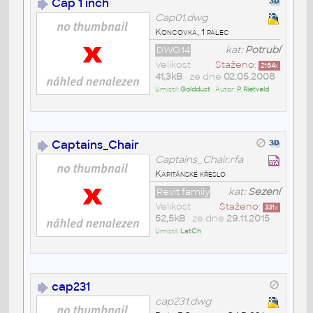
Cap 1 inch
Cap01.dwg
Koncovka, 1 palec
DWG14
kat:
Potrubí
Velikost
Staženo:
2164
x
41,3kB
• ze dne
02.05.2008
Umístil:
Golddust
• Autor:
P. Rietveld
Captains_Chair
Captains_Chair.rfa
Kapitánské křeslo
Revit family
kat:
Sezení
Velikost
Staženo:
331
x
52,5kB
• ze dne
29.11.2015
Umístil:
LatCh
cap231
cap231.dwg