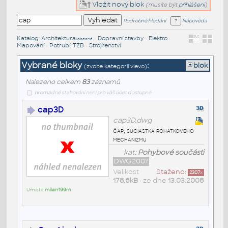
Vložit nový blok
(musíte být
přihlášeni
)
Podrobné hledání
Nápověda
Katalog
:
Architektura
•
Dopravní stavby
•
Elektro
•
/obecné
Mapování
•
Potrubí, TZB
•
Strojírenství
Vybrané bloky
:
blok
(zvolte kategorii vlevo)
Nalezeno celkem
83
záznamů
hromadné stahování není pro váš účet dostupné
cap3D
cap3D.dwg
čap, suciastka rohatkoveho
mechanizmu
kat:
Pohybové součásti
DWG2007
Velikost
Staženo:
2307
x
178,6kB
• ze dne
13.03.2008
Umístil:
milan199m