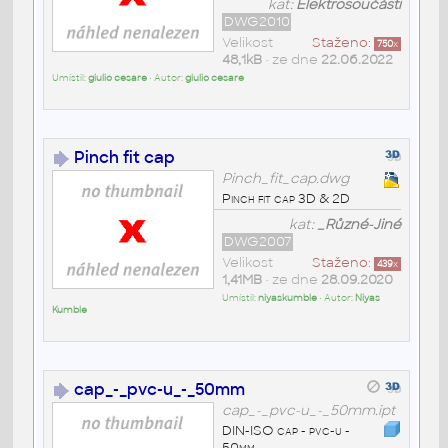
kat:
Elektrosoučásti
DWG2010
Velikost
Staženo:
750
x
48,1kB
• ze dne
22.06.2022
Umístil:
giulio cesare
• Autor:
giulio cesare
Pinch fit cap
Pinch_fit_cap.dwg
Pinch fit cap 3D & 2D
kat:
_Různé-Jiné
DWG2007
Velikost
Staženo:
439
x
1,41MB
• ze dne
28.09.2020
Umístil:
niyaskumble
• Autor:
Niyas
Kumble
cap_-_pvc-u_-_50mm
cap_-_pvc-u_-_50mm.ipt
DIN-ISO cap - pvc-u -
50mm