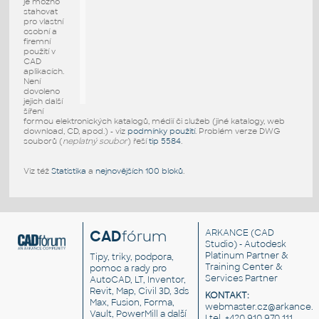
je možno
stahovat
pro vlastní
osobní a
firemní
použití v
CAD
aplikacích.
Není
dovoleno
jejich další
šíření
formou elektronických katalogů, médií či služeb (jiné katalogy, web
download, CD, apod.) - viz
podmínky použití
. Problém verze DWG
souborů (
neplatný soubor
) řeší
tip 5584
.
Viz též
Statistika
a
nejnovějších 100 bloků
.
CAD
fórum
ARKANCE
(CAD
Studio) - Autodesk
Platinum Partner &
Tipy, triky, podpora,
Training Center &
pomoc a rady pro
Services Partner
AutoCAD, LT, Inventor,
Revit, Map, Civil 3D, 3ds
KONTAKT:
Max, Fusion, Forma,
webmaster.cz@arkance.w
Vault, PowerMill a další
| tel. +420 910 970 111