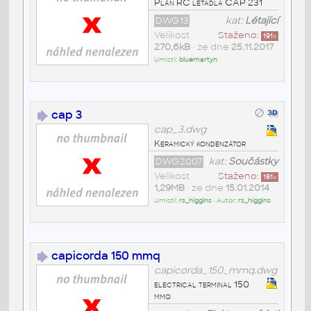
Plán RC letadla CAP 231
DWG13
kat:
Létající
Velikost
Staženo:
191
x
270,6kB
• ze dne
25.11.2017
Umístil:
bluemartyn
cap 3
cap_3.dwg
Keramický kondenzátor
DWG2007
kat:
Součástky
Velikost
Staženo:
181
x
1,29MB
• ze dne
15.01.2014
Umístil:
rs_higgins
• Autor:
rs_higgins
capicorda 150 mmq
capicorda_150_mmq.dwg
electrical terminal 150
mmq