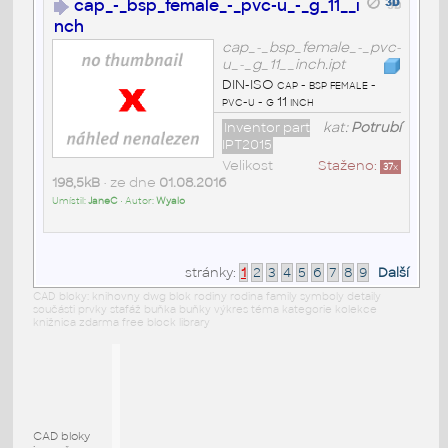
cap_-_bsp_female_-_pvc-u_-_g_11__i
nch
cap_-_bsp_female_-_pvc-
u_-_g_11__inch.ipt
DIN-ISO cap - bsp female -
pvc-u - g 11 inch
Inventor part
kat:
Potrubí
IPT2015
Velikost
Staženo:
37
x
198,5kB
• ze dne
01.08.2016
Umístil:
JaneC
• Autor:
Wyalo
stránky:
1
2
3
4
5
6
7
8
9
Další
CAD bloky: knihovny dwg blok rodiny rodina family symboly detaily
součásti prvky stafáž buňka buňky výkres téma kategorie kolekce
knižnica zdarma free block library
CAD bloky