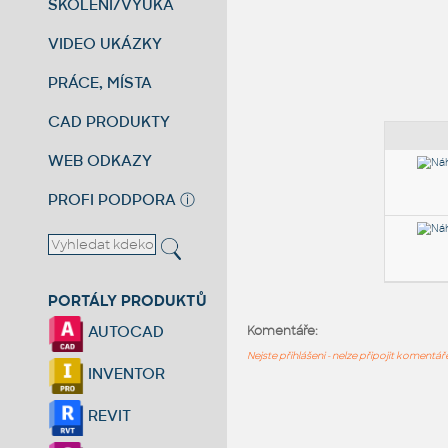
ŠKOLENÍ/VÝUKA
VIDEO UKÁZKY
PRÁCE, MÍSTA
CAD PRODUKTY
WEB ODKAZY
PROFI PODPORA
ⓘ
PORTÁLY PRODUKTŮ
AUTOCAD
Komentáře:
Nejste přihlášeni - nelze připojit komentá
INVENTOR
REVIT