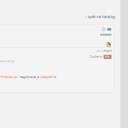
« zpět na Katalog
kat:
Létající
Staženo:
954
x
19e4c053d2
řihlaste se -
registrace
je bezplatná.