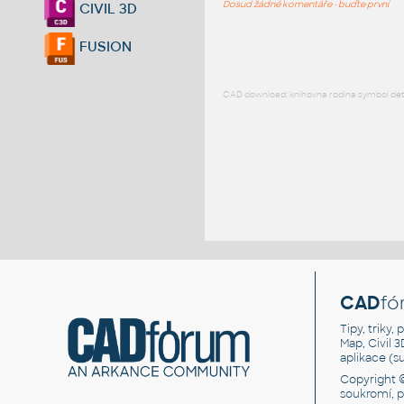
Dosud žádné komentáře - buďte první
CIVIL 3D
FUSION
CAD download: knihovna rodina symbol detai
CAD
fó
Tipy, triky
Map, Civil 
aplikace (
Copyright 
soukromí, 