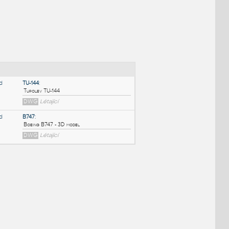
NÉ BLOKY
:
TU-144
:
Tupolev TU-144
DWG
Létající
B747
:
Boeing B747 - 3D model