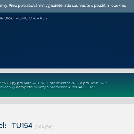
lamy. Před pokračováním vyjadřete, zda souhlasíte s použitím cookies.
 PODPORA | POMOC A RADY
Z+EN)
. Tipy pro
AutoCAD 2027
, pro
Inventor 2027
a pro
Revit 2027
.
řevodníky
.
Kompletní
příkazy
a
proměnné AutoCADu 2027
.
el: TU154
(Létající)