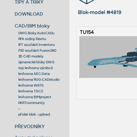
TIPY A TRIKY
Blok-model #4819
DOWNLOAD
CAD/BIM bloky
TU154
DWG bloky AutoCADu
RFA rodiny Revitu
IPT součásti Inventoru
F3D součásti Fusion360
3D CAD modely
dynamické bloky DWG
top knihovny výrobců
knihovna AEC Data
knihovna RUG-CADstudio
knihovna WATG
knihovna TDCZ
knihovna BIMproject
PARTcommunity
--
přidat blok - upload
PŘEVODNÍKY