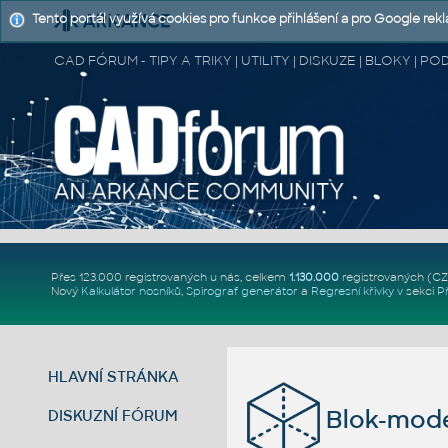
Tento portál využívá cookies pro funkce přihlášení a pro Google rek
CAD FÓRUM - TIPY A TRIKY | UTILITY | DISKUZE | BLOKY |
Přes 123.000 registrovaných u nás, celkem
1.130.000
registrovaných (C
Nový
Kalkulátor nosníků
,
Spirograf generátor
a
Regresní křivky
v sekci
P
HLAVNÍ STRÁNKA
Blok-mod
DISKUZNÍ FÓRUM