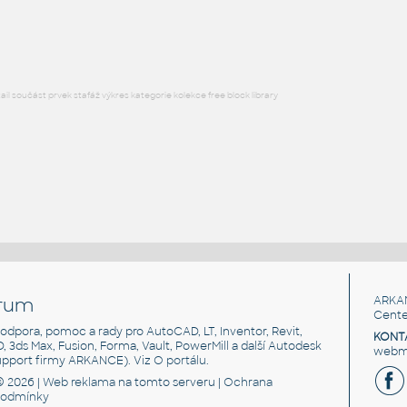
DWG
Létající
l součást prvek stafáž výkres kategorie kolekce free block library
rum
ARKA
Cente
, podpora, pomoc a rady pro AutoCAD, LT, Inventor, Revit,
KONT
3D, 3ds Max, Fusion, Forma, Vault, PowerMill a další Autodesk
webma
support firmy ARKANCE). Viz
O portálu
.
© 2026 |
Web reklama
na tomto serveru |
Ochrana
podmínky