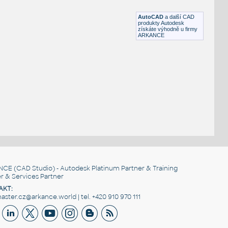
DWG
Létající
AutoCAD
a další CAD
produkty Autodesk
získáte výhodně u firmy
ARKANCE
NCE
(CAD Studio) - Autodesk Platinum Partner & Training
r & Services Partner
AKT:
ster.cz@arkance.world | tel. +420 910 970 111