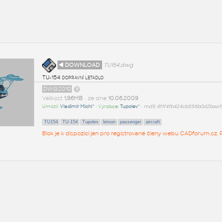
◄ DOWNLOAD
TU154.dwg
TU-154 dopravní letadlo
DWG2010
Velikost
1,96MB
• ze dne
10.06.2009
Umístil:
Vladimír Michl^
• Výrobce:
Tupolev^
•
md5: 611f4fb424cb556b0d2baa
TU154
TU-154
Tupolev
letoun
passenger
aircraft
Blok je k dispozici jen pro registrované členy webu CADforum.cz. P