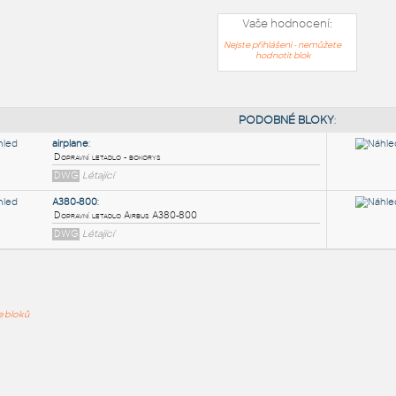
Vaše hodnocení:
Nejste přihlášeni - nemůžete
hodnotit blok
PODOB
airplane
:
ře bloků
Dopravní letadlo - bokorys
DWG
Létající
A380-800
:
Dopravní letadlo Airbus A380-800