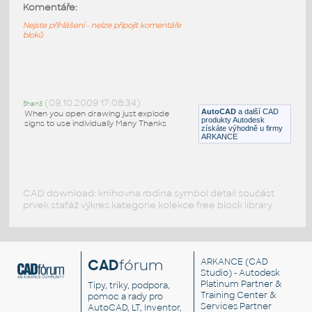
Komentáře:
Knihovna silničních dopravních značek - US
DOT
Nejste přihlášeni - nelze připojit komentáře
bloků
DWG
Svislé značení
Verkehrszeichen
:
Dopravní značky - Německo
(09.10.2009 17:08:34)
5han3
AutoCAD
a další CAD
When you open drawing just explode
DWG
Svislé značení
produkty Autodesk
signs to use individually Many Thanks
získáte výhodně u firmy
ARKANCE
CAD download: knihovna rodina symbol detail součást
prvek stafáž výkres kategorie kolekce free block library
CAD
fórum
ARKANCE
(CAD
Studio) - Autodesk
Platinum Partner &
Tipy, triky, podpora,
Training Center &
pomoc a rady pro
Services Partner
AutoCAD, LT, Inventor,