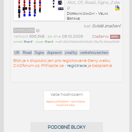
Alot_Of_Road_Signs_2.dw
g
Dopravní značky - Velká
Británie
kat:
Svislé značení
DWG2000
Velikost
836,5kB
• ze dne
09.10.2009
Staženo:
8850
x
Umístil:
5han3^
• Autor:
5han3
•
md5: 85df38a5d40506d5c79a75c1b3ad5698
UK
Road
Signs
dopravní
značky
verkehrszeichen
Blok je k dispozici jen pro registrované členy webu
CADforum.cz. Přihlaste se -
registrace
je bezplatná.
Vaše hodnocení:
Nejste přihlášeni - nemůžete
hodnotit blok