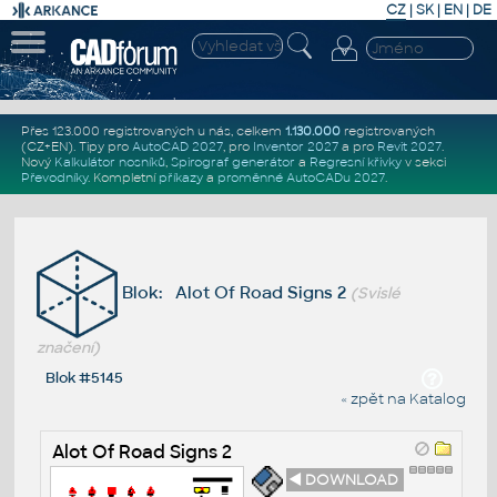
CZ
|
SK
|
EN
|
DE
Přes 123.000 registrovaných u nás, celkem
1.130.000
registrovaných
(CZ+EN)
. Tipy pro
AutoCAD 2027
, pro
Inventor 2027
a pro
Revit 2027
.
Nový
Kalkulátor nosníků
,
Spirograf generátor
a
Regresní křivky
v sekci
Převodníky
.
Kompletní
příkazy
a
proměnné AutoCADu 2027
.
Blok: Alot Of Road Signs 2
(Svislé
značení)
Blok #5145
« zpět na Katalog
Alot Of Road Signs 2
◄ DOWNLOAD