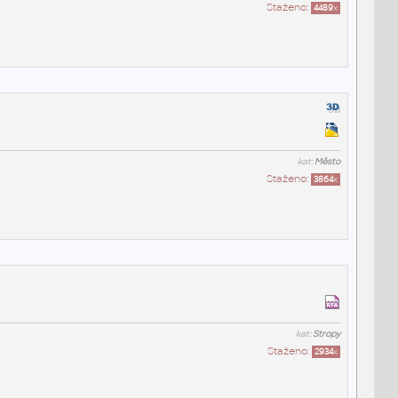
Staženo:
4489
x
kat:
Město
Staženo:
3864
x
kat:
Stropy
Staženo:
2934
x