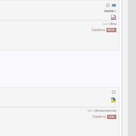
kat:
Okna
Staženo:
5505
x
kat:
Výkresové prvky
Staženo:
1418
x