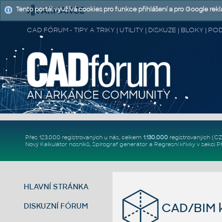
Tento portál využívá cookies pro funkce přihlášení a pro Google rek
CAD FÓRUM - TIPY A TRIKY | UTILITY | DISKUZE | BLOKY |
Přes 123.000 registrovaných u nás, celkem
1.130.000
registrovaných (C
Nový
Kalkulátor nosníků
,
Spirograf generátor
a
Regresní křivky
v sekci
P
HLAVNÍ STRÁNKA
CAD/BIM k
DISKUZNÍ FÓRUM