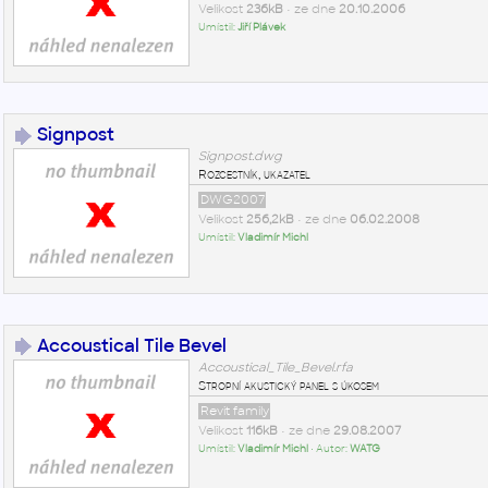
Velikost
236kB
• ze dne
20.10.2006
Umístil:
Jiří Plávek
Signpost
Signpost.dwg
Rozcestník, ukazatel
DWG2007
Velikost
256,2kB
• ze dne
06.02.2008
Umístil:
Vladimír Michl
Accoustical Tile Bevel
Accoustical_Tile_Bevel.rfa
Stropní akustický panel s úkosem
Revit family
Velikost
116kB
• ze dne
29.08.2007
Umístil:
Vladimír Michl
• Autor:
WATG