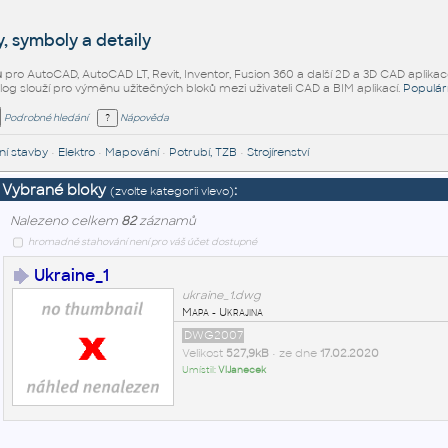
, symboly a detaily
ů
pro AutoCAD, AutoCAD LT, Revit, Inventor, Fusion 360 a další 2D a 3D CAD aplikac
alog slouží pro výměnu užitečných bloků mezi uživateli CAD a BIM aplikací.
Populár
Podrobné hledání
Nápověda
í stavby
•
Elektro
•
Mapování
•
Potrubí, TZB
•
Strojírenství
Vybrané bloky
:
(zvolte kategorii vlevo)
Nalezeno celkem
82
záznamů
hromadné stahování není pro váš účet dostupné
Ukraine_1
ukraine_1.dwg
Mapa - Ukrajina
DWG2007
Velikost
527,9kB
• ze dne
17.02.2020
Umístil:
VlJanecek