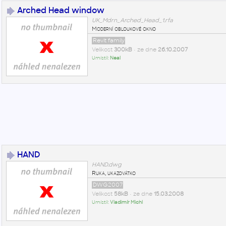
Arched Head window
UK_Mdrn_Arched_Head_1.rfa
Moderní obloukové okno
Revit family
Velikost
300kB
• ze dne
26.10.2007
Umístil:
Neal
HAND
HAND.dwg
Ruka, ukazovátko
DWG2007
Velikost
58kB
• ze dne
15.03.2008
Umístil:
Vladimír Michl