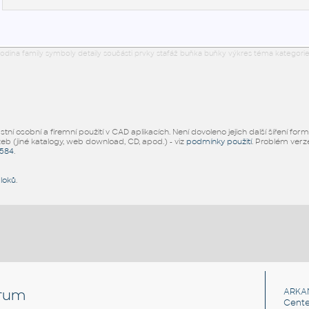
odina family symboly detaily součásti prvky stafáž buňka buňky výkres téma kategorie
ní osobní a firemní použití v CAD aplikacích. Není dovoleno jejich další šíření for
žeb (jiné katalogy, web download, CD, apod.) - viz
podmínky použití
. Problém ver
5584
.
bloků
.
rum
ARKA
Cente