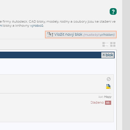
?
e firmy Autodesk. CAD bloky, modely, rodiny a soubory jsou ke stažení ve
ní
bloky a knihovny
výrobců
.
Vložit nový blok
(musíte být
přihlášeni
)
blok
kat:
Mapy
Staženo:
44
x