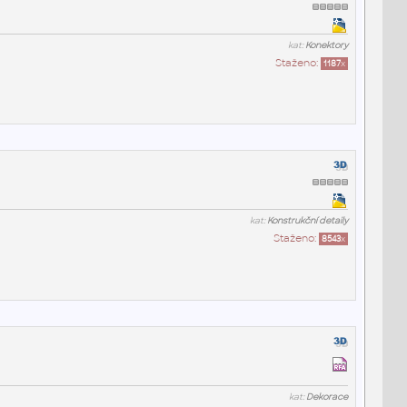
kat:
Konektory
Staženo:
1187
x
kat:
Konstrukční detaily
Staženo:
8543
x
kat:
Dekorace