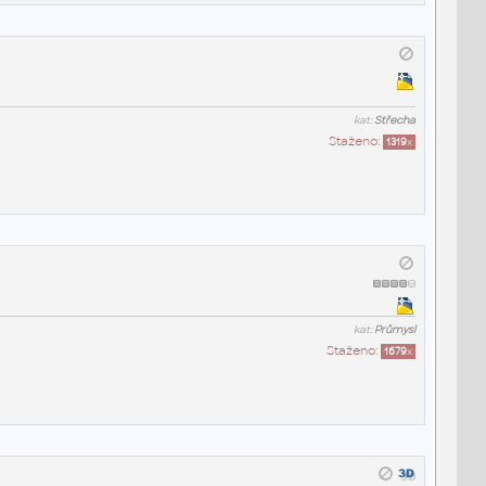
kat:
Střecha
Staženo:
1319
x
kat:
Průmysl
Staženo:
1679
x