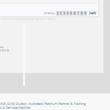
stránky:
1
2
3
4
5
6
7
8
9
Další
 kolekce knižnica zdarma free block library
mou
ze DWG
NCE
(CAD Studio) - Autodesk Platinum Partner & Training
r & Services Partner