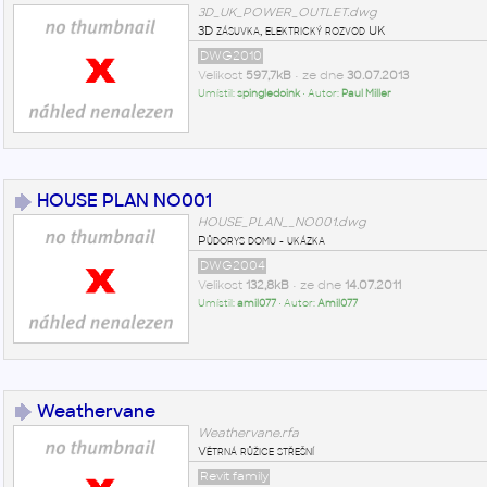
3D_UK_POWER_OUTLET.dwg
3D zásuvka, elektrický rozvod UK
DWG2010
Velikost
597,7kB
• ze dne
30.07.2013
Umístil:
spingledoink
• Autor:
Paul Miller
HOUSE PLAN NO001
HOUSE_PLAN__NO001.dwg
Půdorys domu - ukázka
DWG2004
Velikost
132,8kB
• ze dne
14.07.2011
Umístil:
amil077
• Autor:
Amil077
Weathervane
Weathervane.rfa
Větrná růžice střešní
Revit family