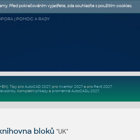
lamy. Před pokračováním vyjadřete, zda souhlasíte s použitím cookies.
 PODPORA | POMOC A RADY
Z+EN)
. Tipy pro
AutoCAD 2027
, pro
Inventor 2027
a pro
Revit 2027
.
řevodníky
.
Kompletní
příkazy
a
proměnné AutoCADu 2027
.
nihovna bloků
"UK"