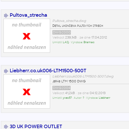
Pultova_strecha
Pultova_strecha.dwg
Detail ukončenia pultových striech
DWG2000
Velikost
239,1kB
• ze dne
17.04.2012
Umístil:
LASj
• Výrobce:
Bramac
Liebherr.co.uk006-LTM1500-500T
Liebherr.co.uk006-LTM1500-500T.dwg
Jeřáb LTM 1500 DWG
DWG2004
Velikost
41,2kB
• ze dne
04.12.2013
Umístil:
yves57
• Autor:
?
• Výrobce:
Liebherr
3D UK POWER OUTLET