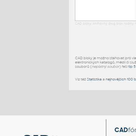
CAD bloky: knihovny dwg blok rodiny r
CAD bloky je možno stahovat pro vlast
elektronických katalogů, médií či slu
souborů (
neplatný soubor
) řeší
tip 
Viz též
Statistika
a
nejnovějších 100 
CAD
fó