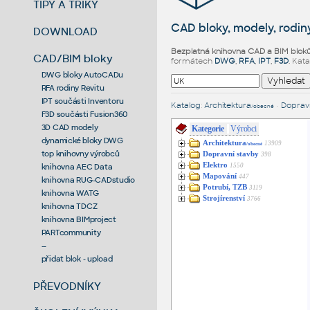
TIPY A TRIKY
CAD bloky, modely, rodiny
DOWNLOAD
Bezplatná knihovna CAD a BIM blok
CAD/BIM bloky
formátech
DWG
,
RFA
,
IPT
,
F3D
. Kat
DWG bloky AutoCADu
RFA rodiny Revitu
IPT součásti Inventoru
Katalog
:
Architektura
•
Dopravn
/obecné
F3D součásti Fusion360
3D CAD modely
Kategorie
Výrobci
dynamické bloky DWG
Architektura
13909
/obecné
top knihovny výrobců
Dopravní stavby
398
Elektro
1550
knihovna AEC Data
Mapování
447
knihovna RUG-CADstudio
Potrubí, TZB
3119
knihovna WATG
Strojírenství
3766
knihovna TDCZ
knihovna BIMproject
PARTcommunity
--
přidat blok - upload
PŘEVODNÍKY