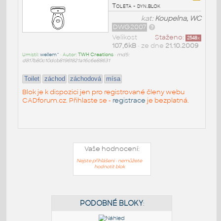
Toleta - dyn.blok
kat:
Koupelna, WC
DWG2007
Velikost
Staženo:
2548
x
107,6kB
• ze dne
21.10.2009
Umístil:
wellem^
• Autor:
TWH Creations
•
md5:
d817b80c10dcb81961821a16c6e88631
Toilet
záchod
záchodová
mísa
Blok je k dispozici jen pro registrované členy webu
CADforum.cz. Přihlaste se -
registrace
je bezplatná.
Vaše hodnocení:
Nejste přihlášeni - nemůžete
hodnotit blok