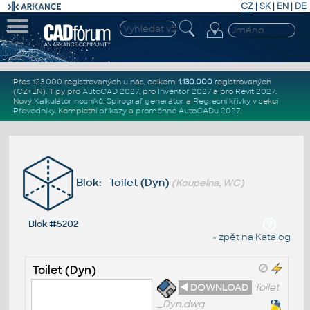
CZ
|
SK
|
EN
|
DE
Přes 123.000 registrovaných u nás, celkem
1.130.000
registrovaných
(CZ+EN)
. Tipy pro
AutoCAD 2027
, pro
Inventor 2027
a pro
Revit 2027
.
Nový
Kalkulátor nosníků
,
Spirograf generátor
a
Regresní křivky
v sekci
Převodníky
.
Kompletní
příkazy
a
proměnné AutoCADu 2027
.
Blok: Toilet (Dyn)
(Koupelna, WC)
Blok #5202
« zpět na Katalog
Toilet (Dyn)
◄ DOWNLOAD
Toilet
_Dyn.dwg