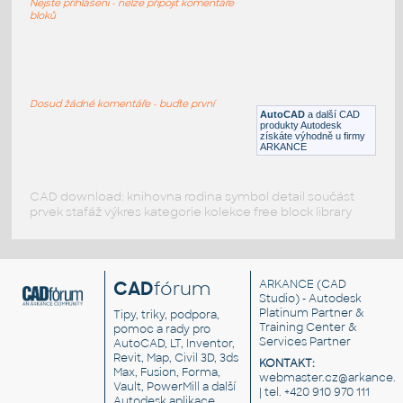
Nejste přihlášeni - nelze připojit komentáře
RFA
Záchod
bloků
Koupelna - wc - 1
:
Koupelna - wc - 1
Dosud žádné komentáře - buďte první
AutoCAD
a další CAD
RFA
Záchod
produkty Autodesk
získáte výhodně u firmy
ARKANCE
CAD download: knihovna rodina symbol detail součást
prvek stafáž výkres kategorie kolekce free block library
CAD
fórum
ARKANCE
(CAD
Studio) - Autodesk
Platinum Partner &
Tipy, triky, podpora,
Training Center &
pomoc a rady pro
Services Partner
AutoCAD, LT, Inventor,
Revit, Map, Civil 3D, 3ds
KONTAKT:
Max, Fusion, Forma,
webmaster.cz@arkance.w
Vault, PowerMill a další
| tel. +420 910 970 111
Autodesk aplikace