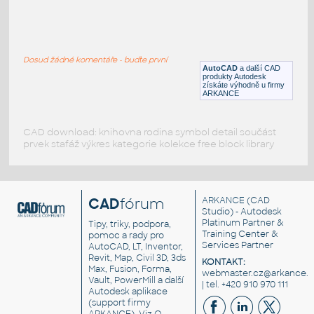
3D_Toilet1
:
3rozměrný záchod
Dosud žádné komentáře - buďte první
DWG
Záchod
AutoCAD
a další CAD
produkty Autodesk
získáte výhodně u firmy
ARKANCE
CAD download: knihovna rodina symbol detail součást
prvek stafáž výkres kategorie kolekce free block library
CAD
fórum
ARKANCE
(CAD
Studio) - Autodesk
Platinum Partner &
Tipy, triky, podpora,
Training Center &
pomoc a rady pro
Services Partner
AutoCAD, LT, Inventor,
Revit, Map, Civil 3D, 3ds
KONTAKT:
Max, Fusion, Forma,
webmaster.cz@arkance.w
Vault, PowerMill a další
| tel. +420 910 970 111
Autodesk aplikace
(support firmy