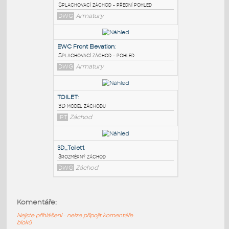
PODOBNÉ BLOKY
:
EWC Side Elevation
:
Splachovací záchod - přední pohled
DWG
Armatury
EWC Front Elevation
:
Splachovací záchod - pohled
DWG
Armatury
TOILET
:
Komentáře:
3D model záchodu
Nejste přihlášeni - nelze připojit komentáře
IPT
Záchod
bloků