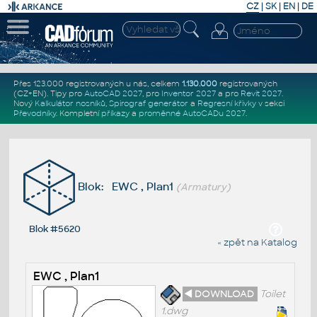
CZ
|
SK
|
EN
|
DE
Přes 123.000 registrovaných u nás, celkem
1.130.000
registrovaných
(CZ+EN)
. Tipy pro
AutoCAD 2027
, pro
Inventor 2027
a pro
Revit 2027
.
Nový
Kalkulátor nosníků
,
Spirograf generátor
a
Regresní křivky
v sekci
Převodníky
.
Kompletní
příkazy
a
proměnné AutoCADu 2027
.
Blok: EWC , Plan1
(Armatury)
Blok #5620
« zpět na Katalog
EWC , Plan1
◄ DOWNLOAD
Toilet
1.dwg