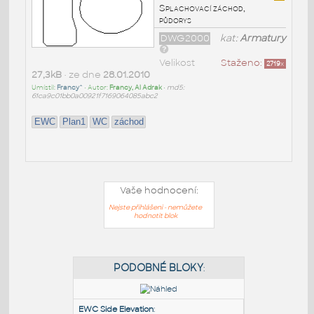
Splachovací záchod,
půdorys
DWG2000
kat:
Armatury
Velikost
Staženo:
2719
x
27,3kB
• ze dne
28.01.2010
Umístil:
Francy^
• Autor:
Francy, Al Adrak
•
md5:
61ca9c01bb0a00921f7169064085abc2
EWC
Plan1
WC
záchod
Vaše hodnocení:
Nejste přihlášeni - nemůžete
hodnotit blok