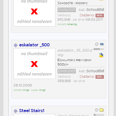
Schodiště - půdorys
DWG2007
kat:
Schodiště
Velikost
Staženo:
3835
x
910,3kB
• ze dne
09.03.2011
Umístil:
rohanrg
eskalator _500
eskalator_35_500.d
wg
Eskalator s prevysenim
500cm
DWG2007
kat:
Schodiště
Velikost
Staženo:
2852
x
359,9kB
• ze dne
28.10.2008
Umístil:
mvgr
• Autor:
mvgr
Steel Stairs1