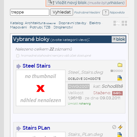
Vložit nový blok
(musíte být
přihlášeni
)
Podrobné hledání
Nápověda
Katalog
:
Architektura
•
Dopravní stavby
•
Elektro
•
/obecné
Mapování
•
Potrubí, TZB
•
Strojírenství
Vybrané bloky
:
blok
(zvolte kategorii vlevo)
Nalezeno celkem
22
záznamů
hromadné stahování není pro váš účet dostupné
Steel Stairs
Steel_Stairs.dwg
ocelové schodiště
DWG2007
kat:
Schodiště
Velikost
Staženo:
8490
x
1,96MB
• ze dne
09.03.2011
Umístil:
rohanrg
Stairs PLan
Stairs_PLan.dwg