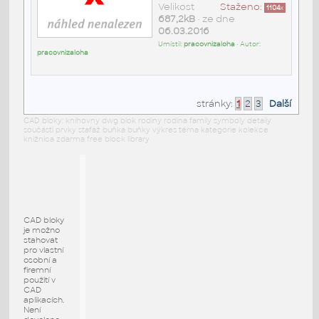
Velikost
Staženo:
1104
x
687,2kB
• ze dne
06.03.2016
Umístil:
pracovnizaloha
• Autor:
pracovnizaloha
stránky:
1
2
3
Další
CAD bloky: knihovny dwg blok rodiny rodina family symboly detaily
součásti prvky stafáž buňka buňky výkres téma kategorie kolekce
knižnica zdarma free block library
CAD bloky
je možno
stahovat
pro vlastní
osobní a
firemní
použití v
CAD
aplikacích.
Není