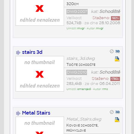
320cm
DWG2007
kat:
Schodiště
Velikost
Staženo:
1821
x
524,7kB
• ze dne
28.10.2008
Umístil:
mvgr
• Autor:
mvgr
stairs 3d
stairs_3d.dwg
Točité schodiště
DWG2010
kat:
Schodiště
Velikost
Staženo:
1780
x
283,4kB
• ze dne
06.04.2011
Umístil:
omarqadi
• Autor:
rms
Metal Stairs
Metal_Stairs.dwg
Kovové schodiště,
průmyslové