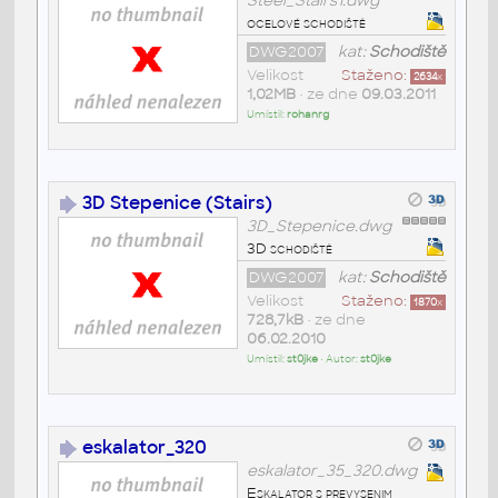
Steel_Stairs1.dwg
ocelové schodiště
DWG2007
kat:
Schodiště
Velikost
Staženo:
2634
x
1,02MB
• ze dne
09.03.2011
Umístil:
rohanrg
3D Stepenice (Stairs)
3D_Stepenice.dwg
3D schodiště
DWG2007
kat:
Schodiště
Velikost
Staženo:
1870
x
728,7kB
• ze dne
06.02.2010
Umístil:
st0jke
• Autor:
st0jke
eskalator_320
eskalator_35_320.dwg
Eskalator s prevysenim