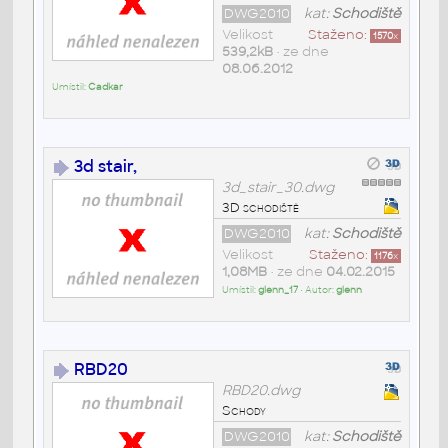
DWG2010
kat:
Schodiště
Velikost
Staženo:
1570
x
539,2kB
• ze dne
08.06.2012
Umístil:
Cadkar
3d stair,
3d_stair_30.dwg
3D schodiště
DWG2010
kat:
Schodiště
Velikost
Staženo:
1176
x
1,08MB
• ze dne
04.02.2015
Umístil:
glenn_17
• Autor:
glenn
RBD20
RBD20.dwg
Schody
DWG2010
kat:
Schodiště