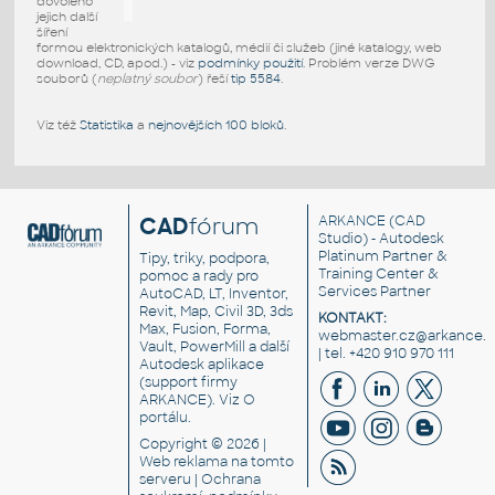
dovoleno
jejich další
šíření
formou elektronických katalogů, médií či služeb (jiné katalogy, web
download, CD, apod.) - viz
podmínky použití
. Problém verze DWG
souborů (
neplatný soubor
) řeší
tip 5584
.
Viz též
Statistika
a
nejnovějších 100 bloků
.
CAD
fórum
ARKANCE
(CAD
Studio) - Autodesk
Platinum Partner &
Tipy, triky, podpora,
Training Center &
pomoc a rady pro
Services Partner
AutoCAD, LT, Inventor,
Revit, Map, Civil 3D, 3ds
KONTAKT:
Max, Fusion, Forma,
webmaster.cz@arkance.w
Vault, PowerMill a další
| tel. +420 910 970 111
Autodesk aplikace
(support firmy
ARKANCE). Viz
O
portálu
.
Copyright © 2026 |
Web reklama
na tomto
serveru |
Ochrana