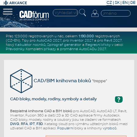
CZ
|
SK
|
EN
|
DE
Přes 123.000 registrovaných u nás, celkem
1.130.000
registrovaných
(CZ+EN)
. Tipy pro
AutoCAD 2027
, pro
Inventor 2027
a pro
Revit 2027
.
Nový
Kalkulátor nosníků
,
Spirograf generátor
a
Regresní křivky
v sekci
Převodníky
.
Kompletní
příkazy
a
proměnné AutoCADu 2027
.
CAD/BIM knihovna bloků
"treppe"
?
CAD bloky, modely, rodiny, symboly a detaily
Bezplatná knihovna CAD a BIM bloků
pro AutoCAD, AutoCAD LT, Revit,
Inventor, Fusion 360 a další 2D a 3D CAD aplikace firmy Autodesk.
CAD bloky, modely, rodiny a soubory jsou ke stažení ve formátech
DWG
,
RFA
,
IPT
,
F3D
. Katalog slouží pro výměnu užitečných bloků mezi
uživateli CAD a BIM aplikací.
Populární
bloky a knihovny
výrobců
.