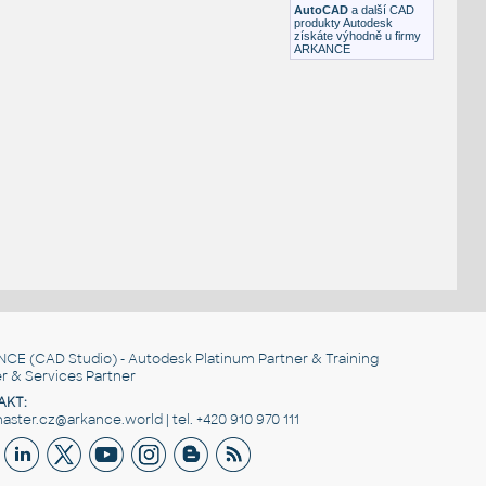
AutoCAD
a další CAD
produkty Autodesk
získáte výhodně u firmy
ARKANCE
NCE
(CAD Studio) - Autodesk Platinum Partner & Training
r & Services Partner
AKT:
ster.cz@arkance.world | tel. +420 910 970 111