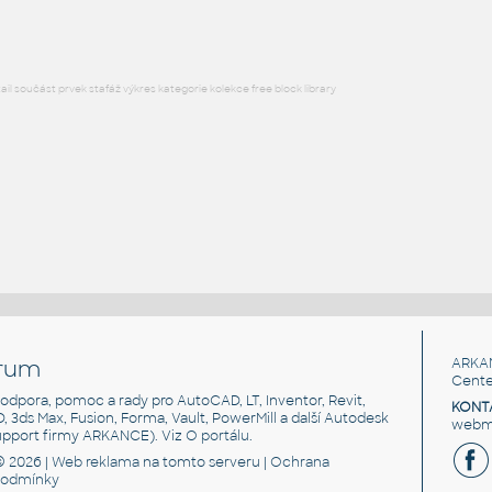
l součást prvek stafáž výkres kategorie kolekce free block library
rum
ARKA
Cente
, podpora, pomoc a rady pro AutoCAD, LT, Inventor, Revit,
KONT
3D, 3ds Max, Fusion, Forma, Vault, PowerMill a další Autodesk
webma
support firmy ARKANCE). Viz
O portálu
.
© 2026 |
Web reklama
na tomto serveru |
Ochrana
podmínky