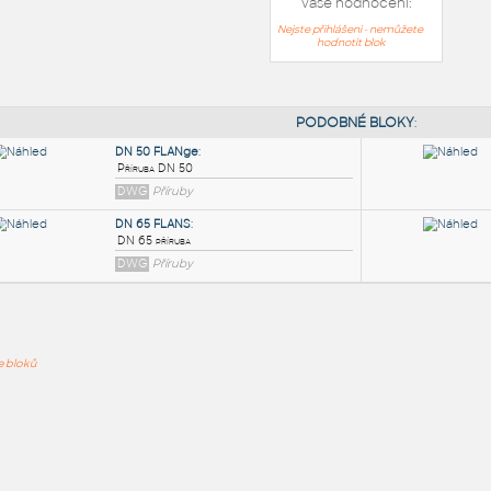
Vaše hodnocení:
Nejste přihlášeni - nemůžete
hodnotit blok
PODOB
DN 50 FLANge
:
ře bloků
Příruba DN 50
DWG
Příruby
DN 65 FLANS
:
DN 65 příruba
DWG
Příruby