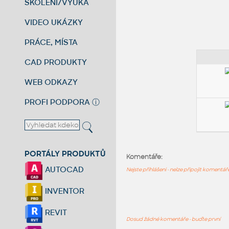
ŠKOLENÍ/VÝUKA
VIDEO UKÁZKY
PRÁCE, MÍSTA
CAD PRODUKTY
WEB ODKAZY
PROFI PODPORA
ⓘ
PORTÁLY PRODUKTŮ
Komentáře:
AUTOCAD
Nejste přihlášeni - nelze připojit komentá
INVENTOR
REVIT
Dosud žádné komentáře - buďte první