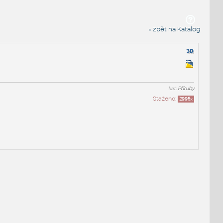
« zpět na Katalog
kat:
Příruby
Staženo:
2995
x