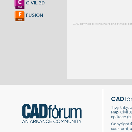
CIVIL 3D
FUSION
CAD download: knihovna rodina symbol detai
CAD
fó
Tipy, triky
Map, Civil 
aplikace (
Copyright 
soukromí, 