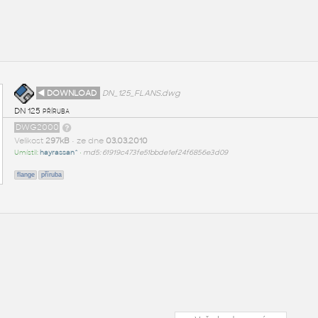
◄ DOWNLOAD
DN_125_FLANS.dwg
DN 125 příruba
DWG2000
Velikost
297kB
• ze dne
03.03.2010
Umístil:
hayrassan^
•
md5: 61919c473fe51bbde1ef24f6856e3d09
flange
příruba