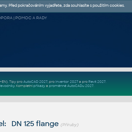
lamy. Před pokračováním vyjadřete, zda souhlasíte s použitím cookies.
 PODPORA | POMOC A RADY
Z+EN)
. Tipy pro
AutoCAD 2027
, pro
Inventor 2027
a pro
Revit 2027
.
řevodníky
.
Kompletní
příkazy
a
proměnné AutoCADu 2027
.
l: DN 125 flange
(Příruby)