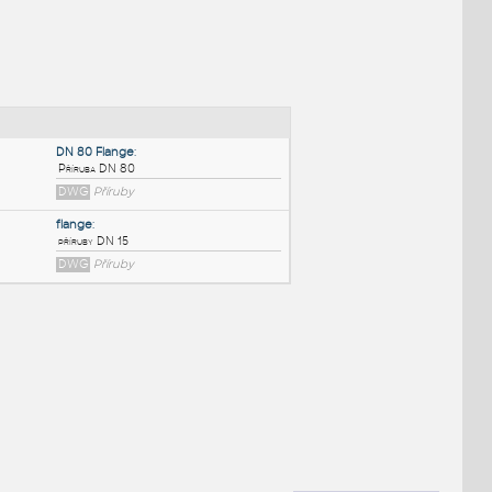
NÉ BLOKY
:
DN 80 Flange
:
Příruba DN 80
DWG
Příruby
flange
:
příruby DN 15
DWG
Příruby