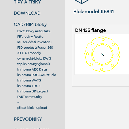
TIPY A TRIKY
Blok-model #5841
DOWNLOAD
CAD/BIM bloky
DN 125 flange
DWG bloky AutoCADu
RFA rodiny Revitu
IPT součásti Inventoru
F3D součásti Fusion360
3D CAD modely
dynamické bloky DWG
top knihovny výrobců
knihovna AEC Data
knihovna RUG-CADstudio
knihovna WATG
knihovna TDCZ
knihovna BIMproject
PARTcommunity
--
přidat blok - upload
PŘEVODNÍKY