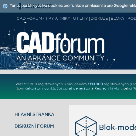
Tento portál využívá cookies pro funkce přihlášení a pro Google rek
CAD FÓRUM - TIPY A TRIKY | UTILITY | DISKUZE | BLOKY |
Přes 123.000 registrovaných u nás, celkem
1.130.000
registrovaných (C
Nový
Kalkulátor nosníků
,
Spirograf generátor
a
Regresní křivky
v sekci
P
HLAVNÍ STRÁNKA
Blok-mode
DISKUZNÍ FÓRUM