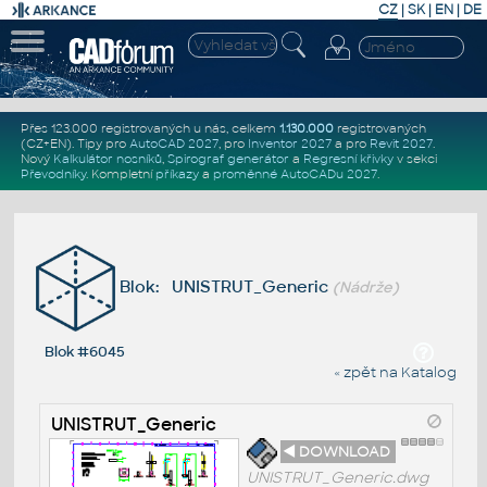
CZ
|
SK
|
EN
|
DE
Přes 123.000 registrovaných u nás, celkem
1.130.000
registrovaných
(CZ+EN)
. Tipy pro
AutoCAD 2027
, pro
Inventor 2027
a pro
Revit 2027
.
Nový
Kalkulátor nosníků
,
Spirograf generátor
a
Regresní křivky
v sekci
Převodníky
.
Kompletní
příkazy
a
proměnné AutoCADu 2027
.
Blok: UNISTRUT_Generic
(Nádrže)
Blok #6045
« zpět na Katalog
UNISTRUT_Generic
◄ DOWNLOAD
UNISTRUT_Generic.dwg