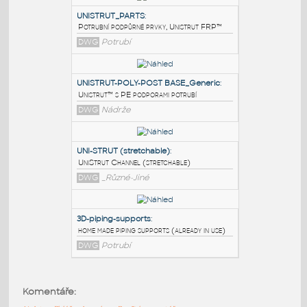
PODOBNÉ BLOKY
:
UNISTRUT_PARTS
:
Potrubní podpůrné prvky, Unistrut FRP™
DWG
Potrubí
UNISTRUT-POLY-POST BASE_Generic
:
Unistrut™ s PE podporami potrubí
DWG
Nádrže
UNI-STRUT (stretchable)
:
Komentáře:
UniStrut Channel (stretchable)