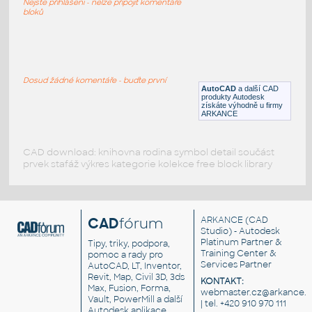
Nejste přihlášeni - nelze připojit komentáře
DWG
_Různé-Jiné
bloků
3D-piping-supports
:
home made piping supports (already in use)
Dosud žádné komentáře - buďte první
AutoCAD
a další CAD
DWG
Potrubí
produkty Autodesk
získáte výhodně u firmy
ARKANCE
CAD download: knihovna rodina symbol detail součást
prvek stafáž výkres kategorie kolekce free block library
CAD
fórum
ARKANCE
(CAD
Studio) - Autodesk
Platinum Partner &
Tipy, triky, podpora,
Training Center &
pomoc a rady pro
Services Partner
AutoCAD, LT, Inventor,
Revit, Map, Civil 3D, 3ds
KONTAKT:
Max, Fusion, Forma,
webmaster.cz@arkance.w
Vault, PowerMill a další
| tel. +420 910 970 111
Autodesk aplikace