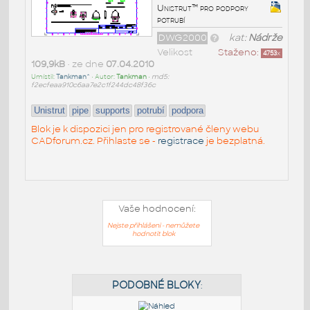
Unistrut™ pro podpory
potrubí
DWG2000
kat:
Nádrže
Velikost
Staženo:
4753
x
109,9kB
• ze dne
07.04.2010
Umístil:
Tankman^
• Autor:
Tankman
•
md5:
f2ecfeaa910c6aa7e2c1f244dc48f36c
Unistrut
pipe
supports
potrubí
podpora
Blok je k dispozici jen pro registrované členy webu
CADforum.cz. Přihlaste se -
registrace
je bezplatná.
Vaše hodnocení:
Nejste přihlášeni - nemůžete
hodnotit blok