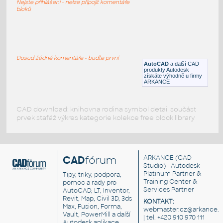
Nejste přihlášeni - nelze připojit komentáře
bloků
Foundation - cylindric pile w rectangular
cap
:
Základy - válcový betonový pilíř s hlavou
Dosud žádné komentáře - buďte první
AutoCAD
a další CAD
RFA
Beton
produkty Autodesk
získáte výhodně u firmy
ARKANCE
CAD download: knihovna rodina symbol detail součást
prvek stafáž výkres kategorie kolekce free block library
CAD
fórum
ARKANCE
(CAD
Studio) - Autodesk
Platinum Partner &
Tipy, triky, podpora,
Training Center &
pomoc a rady pro
Services Partner
AutoCAD, LT, Inventor,
Revit, Map, Civil 3D, 3ds
KONTAKT:
Max, Fusion, Forma,
webmaster.cz@arkance.w
Vault, PowerMill a další
| tel. +420 910 970 111
Autodesk aplikace