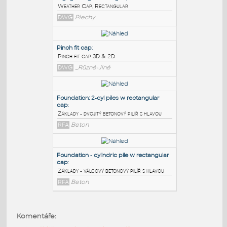
PODOBNÉ BLOKY
:
12_in_ Rect_Weather_Cap
:
Weather Cap, Rectangular
DWG
Plechy
Pinch fit cap
:
Pinch fit cap 3D & 2D
DWG
_Různé-Jiné
Foundation: 2-cyl piles w rectangular
cap
:
Základy - dvojitý betonový pilíř s hlavou
Komentáře:
RFA
Beton