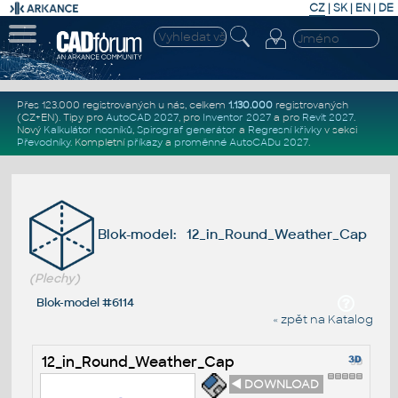
CZ
|
SK
|
EN
|
DE
Přes 123.000 registrovaných u nás, celkem
1.130.000
registrovaných
(CZ+EN)
. Tipy pro
AutoCAD 2027
, pro
Inventor 2027
a pro
Revit 2027
.
Nový
Kalkulátor nosníků
,
Spirograf generátor
a
Regresní křivky
v sekci
Převodníky
.
Kompletní
příkazy
a
proměnné AutoCADu 2027
.
Blok-model: 12_in_Round_Weather_Cap
(Plechy)
Blok-model #6114
« zpět na Katalog
12_in_Round_Weather_Cap
◄ DOWNLOAD