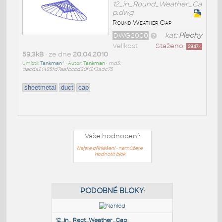
12_in_Round_Weather_Ca
p.dwg
Round Weather Cap
DWG2000
kat:
Plechy
Velikost
Staženo:
2947
x
59,3kB
• ze dne
20.04.2010
Umístil:
Tankman^
• Autor:
Tankman
•
md5:
dacda21485fd7aafbcbd30f12f3adc75
sheetmetal
duct
cap
Vaše hodnocení:
Nejste přihlášeni - nemůžete
hodnotit blok