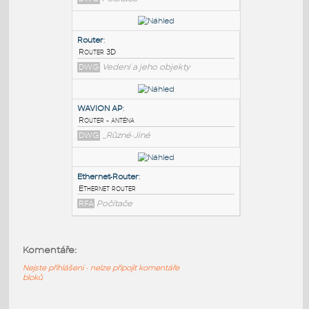
PODOBNÉ BLOKY
:
router
:
router
DWG
Počítače
Router
:
Router 3D
DWG
Vedení a jeho objekty
WAVION AP
:
Komentáře:
Router - anténa
DWG
_Různé-Jiné
Nejste přihlášeni - nelze připojit komentáře
bloků