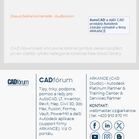
Ethernet-Router
:
Ethernet router
Dosud žádné komentáře - buďte první
RFA
Počítače
AutoCAD
a další CAD
produkty Autodesk
získáte výhodně u firmy
ARKANCE
CAD download: knihovna rodina symbol detail součást
prvek stafáž výkres kategorie kolekce free block library
CAD
fórum
ARKANCE
(CAD
Studio) - Autodesk
Platinum Partner &
Tipy, triky, podpora,
Training Center &
pomoc a rady pro
Services Partner
AutoCAD, LT, Inventor,
Revit, Map, Civil 3D, 3ds
KONTAKT:
Max, Fusion, Forma,
webmaster.cz@arkance.w
Vault, PowerMill a další
| tel. +420 910 970 111
Autodesk aplikace
(support firmy
ARKANCE). Viz
O
portálu
.