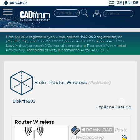
CZ
|
SK
|
EN
|
DE
Přes 123.000 registrovaných u nás, celkem
1.130.000
registrovaných
(CZ+EN)
. Tipy pro
AutoCAD 2027
, pro
Inventor 2027
a pro
Revit 2027
.
Nový
Kalkulátor nosníků
,
Spirograf generátor
a
Regresní křivky
v sekci
Převodníky
.
Kompletní
příkazy
a
proměnné AutoCADu 2027
.
Blok: Router Wireless
(Počítače)
Blok #6203
« zpět na Katalog
Router Wireless
◄ DOWNLOAD
Route
r_Wireless.dwg