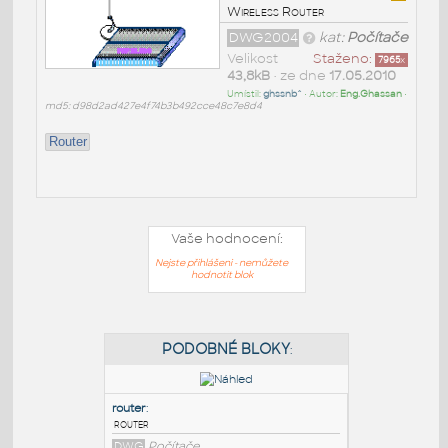
Wireless Router
DWG2004
kat:
Počítače
Velikost
Staženo:
7965
x
43,8kB
• ze dne
17.05.2010
Umístil:
ghssnb^
• Autor:
Eng.Ghassan
•
md5: d98d2ad427e4f74b3b492cce48c7e8d4
Router
Vaše hodnocení:
Nejste přihlášeni - nemůžete
hodnotit blok